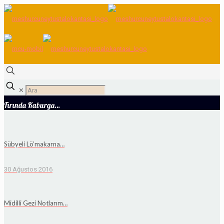
✕
Fırında Kaburga…
Sübyeli Lö’makarna…
30 Ağustos 2016
Midilli Gezi Notlarım…