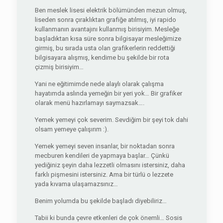
Ben meslek lisesi elektrik bölümünden mezun olmuş,
liseden sonra çıraklıktan grafiğe atılmış, iyi rapido
kullanmanın avantajını kullanmış birisiyim. Mesleğe
başladıktan kısa süre sonra bilgisayar mesleğimize
girmiş, bu sırada usta olan grafikerlerin reddettiği
bilgisayara alışmış, kendime bu şekilde bir rota
çizmiş birisiyim…
Yani ne eğitimimde nede alaylı olarak çalışma
hayatımda aslında yemeğin bir yeri yok… Bir grafiker
olarak menü hazırlamayı saymazsak….
Yemek yemeyi çok severim. Sevdiğim bir şeyi tok dahi
olsam yemeye çalışırım :).
Yemek yemeyi seven insanlar, bir noktadan sonra
mecburen kendileri de yapmaya başlar… Çünkü
yediğiniz şeyin daha lezzetli olmasını istersiniz, daha
farklı pişmesini istersiniz. Ama bir türlü o lezzete
yada kıvama ulaşamazsınız…
Benim yolumda bu şekilde başladı diyebiliriz…
Tabii ki bunda çevre etkenleri de çok önemli… Sosis