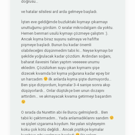
doğrusu…
ve hatalar silsilesi ard arda gelmeye başladı.
İşten eve geldiğimde buzluktaki kıymayı çıkarmayı
unuttuğumu gördüm. O sıralar mikrodalgam da yoktu.
Hemen benmari usulü kıymayı çözmeye çalıştım :).
Ancak kıyma biraz suyunu salmaya ve hafifte
pişmeye başladı. Bunun bu kadar önemli
olabileceğini düşünmedim tabii ki… Neyse kıymayı bir
şekilde yoğrulacak kadar çözdüm. Ardından soğanı,
baharat ilavesini falan yaptım veeeeee unumu
ekledim. Çözülürken suyu çıkan kıymamı şişe
dizecek kıvamda bir kıyma yoğurana kadar epey bir
un harcadım
ilk anlarda kıyma şişte durmuyordu…
Ben şişe diziyordum, kıymalar 3-4 saniye sonra akıp
düşüyorlardı… Onlar düştükçe ben unun dozajını
arttırdım… ve akmayacak kıvama getirmeyi başardım
O sırada da Nurettin abi ile Burcu gelmişlerdi… Ben
tabii ki çaktırmadım… Yada anlamadıklarını sandım
ve şişleri ızgarama koydum. Ne yalan söyleyeyim
koku çok kötü değildi… Ancak piştikçe kıymalar