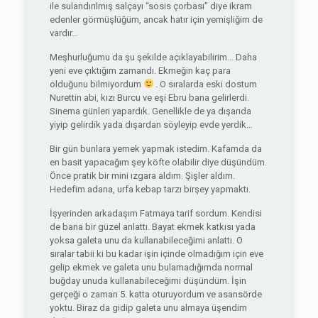
ile sulandırılmış salçayı “sosis çorbası” diye ikram
edenler görmüşlüğüm, ancak hatır için yemişliğim de
vardır…
Meşhurluğumu da şu şekilde açıklayabilirim… Daha
yeni eve çıktığım zamandı. Ekmeğin kaç para
olduğunu bilmiyordum
. O sıralarda eski dostum
Nurettin abi, kızı Burcu ve eşi Ebru bana gelirlerdi.
Sinema günleri yapardık. Genellikle de ya dışarıda
yiyip gelirdik yada dışardan söyleyip evde yerdik…
Bir gün bunlara yemek yapmak istedim. Kafamda da
en basit yapacağım şey köfte olabilir diye düşündüm.
Önce pratik bir mini ızgara aldım. Şişler aldım.
Hedefim adana, urfa kebap tarzı birşey yapmaktı.
İşyerinden arkadaşım Fatmaya tarif sordum. Kendisi
de bana bir güzel anlattı. Bayat ekmek katkısı yada
yoksa galeta unu da kullanabileceğimi anlattı. O
sıralar tabii ki bu kadar işin içinde olmadığım için eve
gelip ekmek ve galeta unu bulamadığımda normal
buğday unuda kullanabileceğimi düşündüm. İşin
gerçeği o zaman 5. katta oturuyordum ve asansörde
yoktu. Biraz da gidip galeta unu almaya üşendim