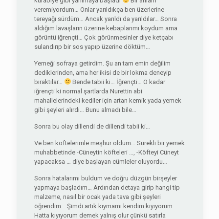
kurabiye gibi yarılmaya başladı
Bir anlam
veremiyordum… Onlar yarıldıkça ben üzerlerine
tereyağı sürdüm… Ancak yarıldı da yarıldılar… Sonra
aldığım lavaşların üzerine kebaplarımı koydum ama
görüntü iğrençti… Çok görünmesinler diye ketçabı
sulandırıp bir sos yapıp üzerine döktüm…
Yemeği sofraya getirdim. Şu an tam emin değilim
dediklerinden, ama her ikisi de bir lokma deneyip
bıraktılar…
Bende tabii ki… İğrençti… O kadar
iğrençti ki normal şartlarda Nurettin abi
mahallelerindeki kediler için artan kemik yada yemek
gibi şeyleri alırdı… Bunu almadı bile…
Sonra bu olay dillendi de dillendi tabii ki…
Ve ben köftelerimle meşhur oldum… Sürekli bir yemek
muhabbetinde -Cüneytin köfteleri …, -Köfteyi Cüneyt
yapacaksa … diye başlayan cümleler oluyordu…
Sonra hatalarımı buldum ve doğru düzgün birşeyler
yapmaya başladım… Ardından detaya girip hangi tip
malzeme, nasıl bir ocak yada tava gibi şeyleri
öğrendim… Şimdi artık kıymamı kendim kıyıyorum…
Hatta kıyıyorum demek yalnış olur çünkü satırla