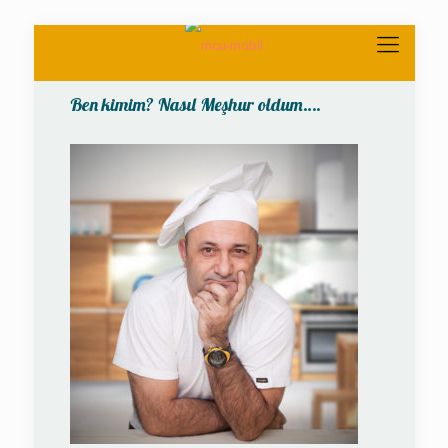
Ben kimim? Nasıl Meşhur oldum….