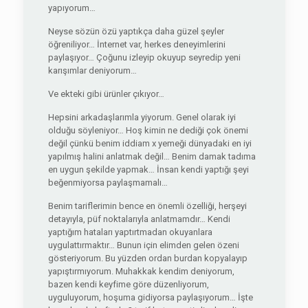
yapıyorum…
Neyse sözün özü yaptıkça daha güzel şeyler
öğreniliyor… İnternet var, herkes deneyimlerini
paylaşıyor… Çoğunu izleyip okuyup seyredip yeni
karışımlar deniyorum…
Ve ekteki gibi ürünler çıkıyor…
Hepsini arkadaşlarımla yiyorum. Genel olarak iyi
olduğu söyleniyor… Hoş kimin ne dediği çok önemi
değil çünkü benim iddiam x yemeği dünyadaki en iyi
yapılmış halini anlatmak değil… Benim damak tadıma
en uygun şekilde yapmak… İnsan kendi yaptığı şeyi
beğenmiyorsa paylaşmamalı…
Benim tariflerimin bence en önemli özelliği, herşeyi
detayıyla, püf noktalarıyla anlatmamdır… Kendi
yaptığım hataları yaptırtmadan okuyanlara
uygulattırmaktır… Bunun için elimden gelen özeni
gösteriyorum. Bu yüzden ordan burdan kopyalayıp
yapıştırmıyorum. Muhakkak kendim deniyorum,
bazen kendi keyfime göre düzenliyorum,
uyguluyorum, hoşuma gidiyorsa paylaşıyorum… İşte