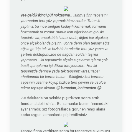
vee geldik ikinci püf noktasına…
Isınmış fırın tepsisini
yanmadan ters yüz yapmak biraz zordur. Tutun ki
yaptınız, bu ince, kırılgan kadayıfı kırmamak, formunu
bozmamak ta zordur. Bunun için eğer benim gibi iki
tepsiniz var, ancak birisi biraz derin, diğeri ise alçaksa,
önce alçak olanda pişirin. Sonra derin olan tepsiyi ağız
ağıza getirip tek ve hızlı bir harekette ters yüz yapın ve
şerbeti döktüğünüzde de sağdan soldan taşma
yapmasın… İki tepsinizde alçaksa çevirme işlemi çok
basit, şuruplama işi dikkat isteyecektir… Her iki
tepsinizde derinse yada tek tepsiniz varsa; tepsi
ebatlarında bir karton bulun… Bildiğiniz koli kartonu…
Tepsinin üzerine koyup hızlıca ters çevirin ve usulca
tekrar tepsiye aktarın 🙂
kırmadan, incitmeden 🙂
7-8 dakikada bu şekilde pişirdikten sonra artık
fırından alabilirsiniz… Bu zamanlar benim fırınımdaki
ayarlarımdır. Siz fotoğraflarda görünen rengi alana
kadar uygun zamanlarda pişirebilirsiniz…
Tepsiyi fırına verdikten sonra bir tencereye suyumuzu