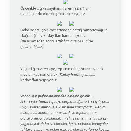
Öncelikle çiğ kadayıflarımızı en fazla 1 cm
uzunluğunda olacak şekilde kesiyoruz.
Daha sonra, çok kaynatmadan erittiğimiz tereyağı ile
doğradığımız kadayıfları harmanlıyoruz.
(Bu aşamadan sonra artık fırınımızı 200°C’de
çalıştırabiliriz)
Yağladığımız tepsiye, tepsinin dibi görünmeyecek
ince bir katman olarak
(Kadayıfımızın yarısını)
kadayıfları serpiyoruz.
veeee işin püf noktalarından birisine geldik…
Arkadaşlar burda tepsiye serpiştirdiğimiz kadayıfı, pres
uygulayarak dümdüz, sıkı bir hale sokuyoruz… Benim
evimde bir kesme tahtası vardı ve tepsime tam
oturuyordu, onu kullandık… Yalnız tahtanın altını biraz
yağlasaydık daha iyi olacaktı. bir iki noktada kadayıflar
tahtaya yapıştı ve onları manuel olarak yerlerine koyup,