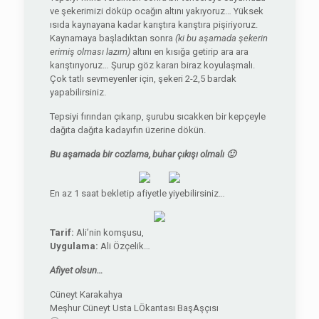
ve şekerimizi döküp ocağın altını yakıyoruz… Yüksek
ısıda kaynayana kadar karıştıra karıştıra pişiriyoruz.
Kaynamaya başladıktan sonra
(ki bu aşamada şekerin
erimiş olması lazım)
altını en kısığa getirip ara ara
karıştırıyoruz… Şurup göz kararı biraz koyulaşmalı.
Çok tatlı sevmeyenler için, şekeri 2-2,5 bardak
yapabilirsiniz.
Tepsiyi fırından çıkarıp, şurubu sıcakken bir kepçeyle
dağıta dağıta kadayıfın üzerine dökün.
Bu aşamada bir cozlama, buhar çıkışı olmalı 🙂
En az 1 saat bekletip afiyetle yiyebilirsiniz…
Tarif:
Ali’nin komşusu,
Uygulama:
Ali Özçelik…
Afiyet olsun…
Cüneyt Karakahya
Meşhur Cüneyt Usta LÖkantası BaşAşçısı