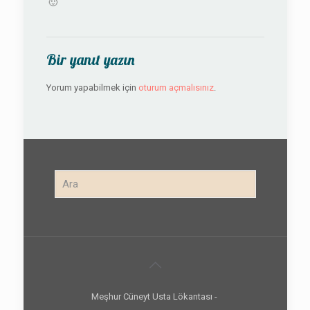
🙂
Bir yanıt yazın
Yorum yapabilmek için
oturum açmalısınız
.
Meşhur Cüneyt Usta Lökantası -