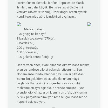
Benim fırınım elektrikli bir fırın. Tepsileri de klasik
fırınlardan daha küçük. Ben size tepsi ölçülerimi
vereyim (35 cm x 22 cm), Sizler doğru orantılayarak
kendi tepsinize göre içindekileri ayarlayın…
Malzemeler:
370 gr çiğ tel kadayıf,
3 bardak toz şeker (670 gr),
3 bardak su,
200 gr tereyağı,
150 gr ceviz içi,
100 gr kırık antep fıstığı içi.
Ben tariften önce, evde olmazsa olmaz, basit bir alet
olan şu rendeye dikkat çekmek istiyorum… Son
dönemlerde rondo, blender gibi ürünler çıktıktan
sonra, bu şekildeki basit cihazlar unutulmaya
başlandı. Bu basit cihaz; çekilen ceviz vs. gibi
malzemeleri aynı eşit ölçüde rendelemekte. Oysa
blender gibi cihazlar bir kısmını un ufak, bir kısmını
büyük parçalarla bırakıyor. Ama bu çok basit rende
hepsini eşit yapıyor…