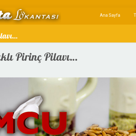
Ana Sayfa
T
ilavı…
klı Pirinç Pilavı…