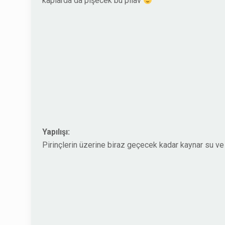
kaplarda da pişecek bu pilav
Yapılışı:
Pirinçlerin üzerine biraz geçecek kadar kaynar su ve