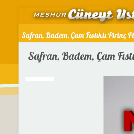
Safran, Badem, Çam Fıstıklı Pirinç P
Safran, Badem, Çam Fıstı