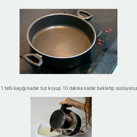
 1 tatlı kaşığı kadar tuz koyup 10 dakika kadar bekletip süzüyoruz