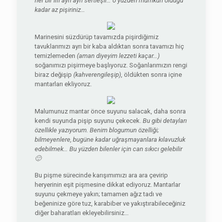
her bir lifi ayrı ayrı sertleşir… o yüzden mümkün olduğu
kadar az pişiriniz…
Marinesini süzdürüp tavamızda pişirdiğimiz
tavuklarımızı ayrı bir kaba aldıktan sonra tavamızı hiç
temizlemeden
(aman diyeyim lezzeti kaçar…)
soğanımızı pişirmeye başlıyoruz. Soğanlarımızın rengi
biraz değişip
(kahverengileşip)
, öldükten sonra içine
mantarları ekliyoruz.
Malumunuz mantar önce suyunu salacak, daha sonra
kendi suyunda pişip suyunu çekecek.
Bu gibi detayları
özellikle yazıyorum. Benim blogumun özelliği;
bilmeyenlere, bugüne kadar uğraşmayanlara kılavuzluk
edebilmek… Bu yüzden bilenler için can sıkıcı gelebilir
🙂
Bu pişme sürecinde karışımımızı ara ara çevirip
heryerinin eşit pişmesine dikkat ediyoruz. Mantarlar
suyunu çekmeye yakın; tamamen ağız tadı ve
beğeninize göre tuz, karabiber ve yakıştırabileceğiniz
diğer baharatları ekleyebilirsiniz…