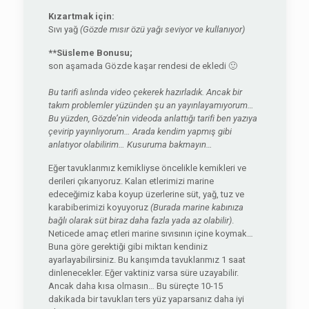
Kızartmak için:
Sıvı yağ
(Gözde mısır özü yağı seviyor ve kullanıyor)
**Süsleme Bonusu;
son aşamada Gözde kaşar rendesi de ekledi 🙂
Bu tarifi aslında video çekerek hazırladık. Ancak bir
takım problemler yüzünden şu an yayınlayamıyorum…
Bu yüzden, Gözde’nin videoda anlattığı tarifi ben yazıya
çevirip yayınlıyorum… Arada kendim yapmış gibi
anlatıyor olabilirim… Kusuruma bakmayın…
Eğer tavuklarımız kemikliyse öncelikle kemikleri ve
derileri çıkarıyoruz. Kalan etlerimizi marine
edeceğimiz kaba koyup üzerlerine süt, yağ, tuz ve
karabiberimizi koyuyoruz
(Burada marine kabınıza
bağlı olarak süt biraz daha fazla yada az olabilir)
.
Neticede amaç etleri marine sıvısının içine koymak…
Buna göre gerektiği gibi miktarı kendiniz
ayarlayabilirsiniz. Bu karışımda tavuklarımız 1 saat
dinlenecekler. Eğer vaktiniz varsa süre uzayabilir.
Ancak daha kısa olmasın… Bu süreçte 10-15
dakikada bir tavukları ters yüz yaparsanız daha iyi