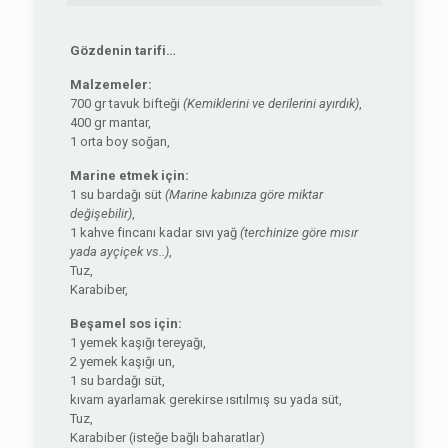
Gözdenin tarifi…
Malzemeler:
700 gr tavuk bifteği
(Kemiklerini ve derilerini ayırdık)
,
400 gr mantar,
1 orta boy soğan,
Marine etmek için:
1 su bardağı süt
(Marine kabınıza göre miktar
değişebilir)
,
1 kahve fincanı kadar sıvı yağ
(terchinize göre mısır
yada ayçiçek vs..)
,
Tuz,
Karabiber,
Beşamel sos için:
1 yemek kaşığı tereyağı,
2 yemek kaşığı un,
1 su bardağı süt,
kıvam ayarlamak gerekirse ısıtılmış su yada süt,
Tuz,
Karabiber (isteğe bağlı baharatlar)