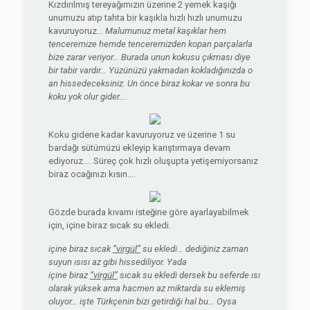
Kızdırılmış tereyağımızın üzerine 2 yemek kaşığı
unumuzu atıp tahta bir kaşıkla hızlı hızlı unumuzu
kavuruyoruz…
Malumunuz metal kaşıklar hem
tenceremize hemde tenceremizden kopan parçalarla
bize zarar veriyor… Burada unun kokusu çıkması diye
bir tabir vardır… Yüzünüzü yakmadan kokladığınızda o
an hissedeceksiniz. Un önce biraz kokar ve sonra bu
koku yok olur gider….
Koku gidene kadar kavuruyoruz ve üzerine 1 su
bardağı sütümüzü ekleyip karıştırmaya devam
ediyoruz…. Süreç çok hızlı oluşupta yetişemiyorsanız
biraz ocağınızı kısın….
Gözde burada kıvamı isteğine göre ayarlayabilmek
için, içine biraz sıcak su ekledi.
içine biraz sıcak
”virgül”
su ekledi… dediğiniz zaman
suyun ısısı az gibi hissediliyor. Yada
içine biraz
“virgül”
sıcak su ekledi dersek bu seferde ısı
olarak yüksek ama hacmen az miktarda su eklemiş
oluyor… işte Türkçenin bizi getirdiği hal bu… Oysa