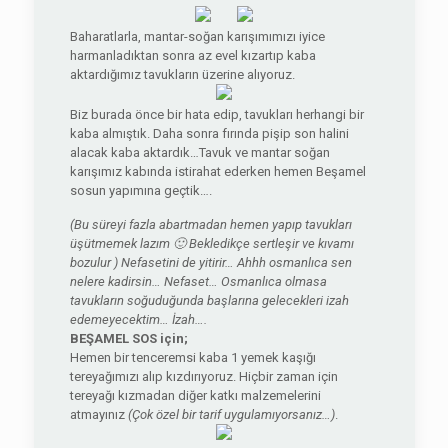
Baharatlarla, mantar-soğan karışımımızı iyice
harmanladıktan sonra az evel kızartıp kaba
aktardığımız tavukların üzerine alıyoruz.
Biz burada önce bir hata edip, tavukları herhangi bir
kaba almıştık. Daha sonra fırında pişip son halini
alacak kaba aktardık…Tavuk ve mantar soğan
karışımız kabında istirahat ederken hemen Beşamel
sosun yapımına geçtik….
(Bu süreyi fazla abartmadan hemen yapıp tavukları
üşütmemek lazım 🙂 Bekledikçe sertleşir ve kıvamı
bozulur ) Nefasetini de yitirir… Ahhh osmanlıca sen
nelere kadirsin… Nefaset… Osmanlıca olmasa
tavukların soğuduğunda başlarına gelecekleri izah
edemeyecektim… İzah….
BEŞAMEL SOS için;
Hemen bir tenceremsi kaba 1 yemek kaşığı
tereyağımızı alıp kızdırıyoruz. Hiçbir zaman için
tereyağı kızmadan diğer katkı malzemelerini
atmayınız
(Çok özel bir tarif uygulamıyorsanız…)
.