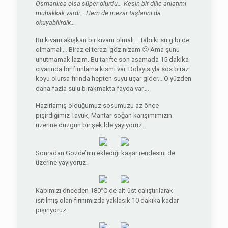
Osmanlıca olsa süper olurdu… Kesin bir dille anlatımı
muhakkak vardı… Hem de mezar taşlarını da
okuyabilirdik…
Bu kıvam akışkan bir kıvam olmalı… Tabiiki su gibi de
olmamalı… Biraz el terazi göz nizam 🙂 Ama şunu
unutmamak lazım. Bu tarifte son aşamada 15 dakika
civarında bir fırınlama kısmı var. Dolayısıyla sos biraz
koyu olursa fırında hepten suyu uçar gider… O yüzden
daha fazla sulu bırakmakta fayda var….
Hazırlamış olduğumuz sosumuzu az önce
pişirdiğimiz Tavuk, Mantar-soğan karışımımızın
üzerine düzgün bir şekilde yayıyoruz…
Sonradan Gözde’nin eklediği kaşar rendesini de
üzerine yayıyoruz.
Kabımızı önceden 180°C de alt-üst çalıştırılarak
ısıtılmış olan fırınımızda yaklaşık 10 dakika kadar
pişiriyoruz.