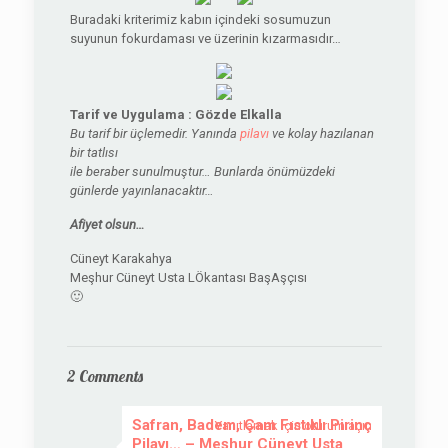
Buradaki kriterimiz kabın içindeki sosumuzun
suyunun fokurdaması ve üzerinin kızarmasıdır…
Tarif ve
Uygulama
: Gözde Elkalla
Bu tarif bir üçlemedir. Yanında
pilavı
ve kolay hazılanan
bir tatlısı
ile beraber sunulmuştur… Bunlarda önümüzdeki
günlerde yayınlanacaktır…
Afiyet olsun…
Cüneyt Karakahya
Meşhur Cüneyt Usta LÖkantası BaşAşçısı
🙂
2 Comments
Safran, Badem, Çam Fıstıklı Pirinç
Yanıtlamak için oturum açın
Pilavı… – Meşhur Cüneyt Usta