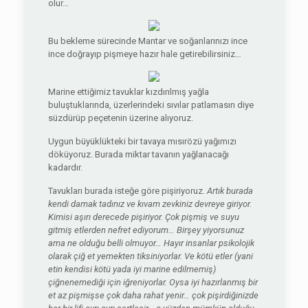
olur…
Bu bekleme sürecinde Mantar ve soğanlarınızı ince
ince doğrayıp pişmeye hazır hale getirebilirsiniz…
Marine ettiğimiz tavuklar kızdırılmış yağla
buluştuklarında, üzerlerindeki sıvılar patlamasın diye
süzdürüp peçetenin üzerine alıyoruz.
Uygun büyüklükteki bir tavaya mısırözü yağımızı
döküyoruz. Burada miktar tavanın yağlanacağı
kadardır.
Tavukları burada isteğe göre pişiriyoruz.
Artık burada
kendi damak tadınız ve kıvam zevkiniz devreye giriyor.
Kimisi aşırı derecede pişiriyor. Çok pişmiş ve suyu
gitmiş etlerden nefret ediyorum… Birşey yiyorsunuz
ama ne olduğu belli olmuyor… Hayır insanlar psikolojik
olarak çiğ et yemekten tiksiniyorlar. Ve kötü etler (yani
etin kendisi kötü yada iyi marine edilmemiş)
çiğnenemediği için iğreniyorlar. Oysa iyi hazırlanmış bir
et az pişmişse çok daha rahat yenir… çok pişirdiğinizde