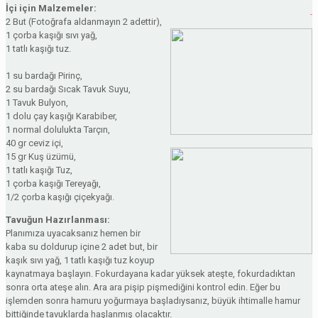
İçi için Malzemeler:
2 But (Fotoğrafa aldanmayın 2 adettir),
1 çorba kaşığı sıvı yağ,
1 tatlı kaşığı tuz.
1 su bardağı Pirinç,
2 su bardağı Sıcak Tavuk Suyu,
1 Tavuk Bulyon,
1 dolu çay kaşığı Karabiber,
1 normal dolulukta Tarçın,
40 gr ceviz içi,
15 gr Kuş üzümü,
1 tatlı kaşığı Tuz,
1 çorba kaşığı Tereyağı,
1/2 çorba kaşığı çiçekyağı.
Tavuğun Hazırlanması:
Planımıza uyacaksanız hemen bir
kaba su doldurup içine 2 adet but, bir
kaşık sıvı yağ, 1 tatlı kaşığı tuz koyup
kaynatmaya başlayın. Fokurdayana kadar yüksek ateşte, fokurdadıktan
sonra orta ateşe alın. Ara ara pişip pişmediğini kontrol edin. Eğer bu
işlemden sonra hamuru yoğurmaya başladıysanız, büyük ihtimalle hamur
bittiğinde tavuklarda haşlanmış olacaktır.