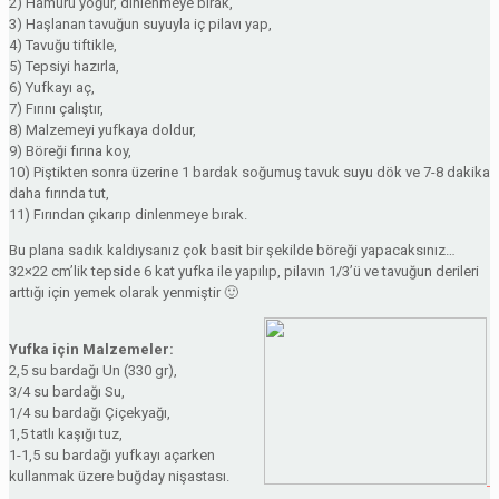
2) Hamuru yoğur, dinlenmeye bırak,
3) Haşlanan tavuğun suyuyla iç pilavı yap,
4) Tavuğu tiftikle,
5) Tepsiyi hazırla,
6) Yufkayı aç,
7) Fırını çalıştır,
8) Malzemeyi yufkaya doldur,
9) Böreği fırına koy,
10) Piştikten sonra üzerine 1 bardak soğumuş tavuk suyu dök ve 7-8 dakika
daha fırında tut,
11) Fırından çıkarıp dinlenmeye bırak.
Bu plana sadık kaldıysanız çok basit bir şekilde böreği yapacaksınız…
32×22 cm’lik tepside 6 kat yufka ile yapılıp, pilavın 1/3’ü ve tavuğun derileri
arttığı için yemek olarak yenmiştir 🙂
Yufka için Malzemeler:
2,5 su bardağı Un (330 gr),
3/4 su bardağı Su,
1/4 su bardağı Çiçekyağı,
1,5 tatlı kaşığı tuz,
1-1,5 su bardağı yufkayı açarken
kullanmak üzere buğday nişastası.