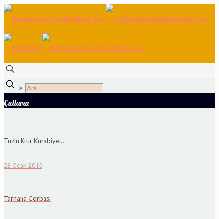
✕
Çullama
Tuzlu Kıtır Kurabiye…
23 Ocak 2015
Tarhana Çorbası