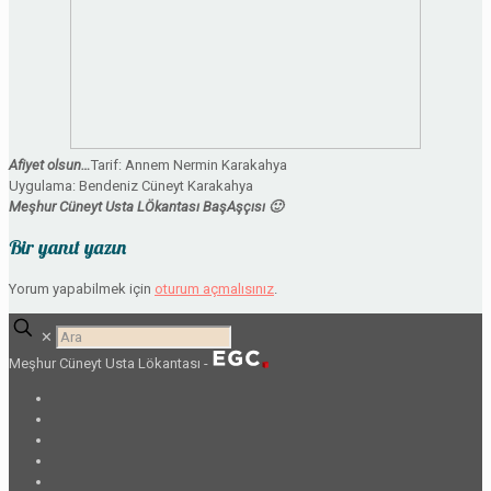
Afiyet olsun…
Tarif: Annem Nermin Karakahya
Uygulama: Bendeniz Cüneyt Karakahya
Meşhur Cüneyt Usta LÖkantası BaşAşçısı 🙂
Bir yanıt yazın
Yorum yapabilmek için
oturum açmalısınız
.
✕
Meşhur Cüneyt Usta Lökantası -