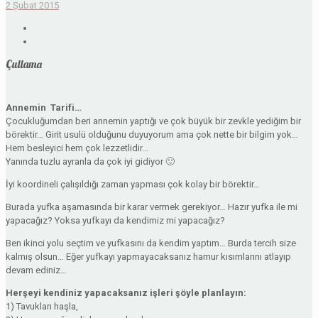
2 Şubat 2015
Çullama
Annemin Tarifi…
Çocukluğumdan beri annemin yaptığı ve çok büyük bir zevkle yediğim bir
börektir… Girit usulü olduğunu duyuyorum ama çok nette bir bilgim yok…
Hem besleyici hem çok lezzetlidir…
Yanında tuzlu ayranla da çok iyi gidiyor 🙂
İyi koordineli çalışıldığı zaman yapması çok kolay bir börektir…
Burada yufka aşamasında bir karar vermek gerekiyor… Hazır yufka ile mi
yapacağız? Yoksa yufkayı da kendimiz mi yapacağız?
Ben ikinci yolu seçtim ve yufkasını da kendim yaptım… Burda tercih size
kalmış olsun… Eğer yufkayı yapmayacaksanız hamur kısımlarını atlayıp
devam ediniz…
Herşeyi kendiniz yapacaksanız işleri şöyle planlayın:
1) Tavukları haşla,