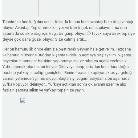
Tepsimize fırın kağıdını serin. Aslında bunun hem avantajı hem dezavantajı
oluyor. Avantajı: Tepsi temiz kalıyor ve börek çok rahat çıkıyor ama son
aşamada su eklendiği için kağıt bir garip oluyor 🙂 Tavuk suyu direk tepsiye
deyse çok daha güzel oluyor. Size kalmış artık…
Her bir hamuru ilk önce elimizle bastırarak yayvan hale getirelim. Tezgaha
ve hamurun üzerine Buğday Nişastası döküp açmaya başlayalım. Nişasta
sayesinde hamurlar birbirine yapışmayacak ve rahatça açabileceksiniz.
Yufka açmak biraz sabır istiyor. Oklavaya sarıp, ortadan kenarlara doğru
bastırıp yufkayı inceltip, genişletin. Benim tepsimi kaplıyacak boya geldiği
zaman yeterince açılmış oluyor. Baştan iyi yoğurmadıysanız bu aşamada
yufka kopuyor, deliniyor… Yufkayı açtıktan sonra oklavanın üzerine alıp
fazla nişastayı silkin ve yufkayı tepsinize yayın.