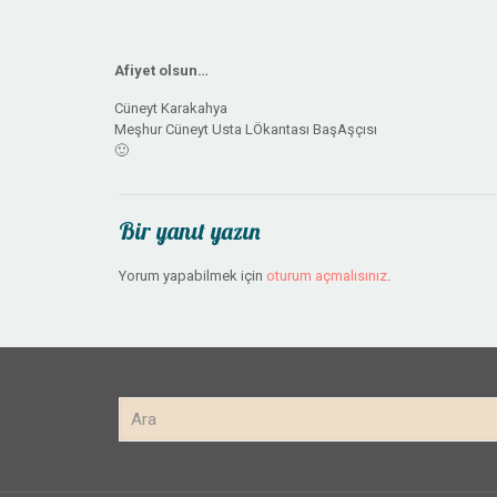
Afiyet olsun…
Cüneyt Karakahya
Meşhur Cüneyt Usta LÖkantası BaşAşçısı
🙂
Bir yanıt yazın
Yorum yapabilmek için
oturum açmalısınız
.