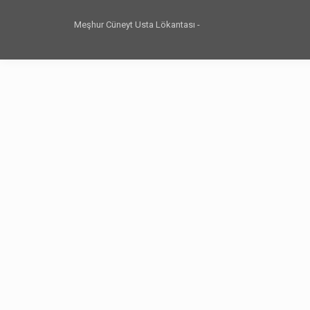
Meşhur Cüneyt Usta Lökantası -