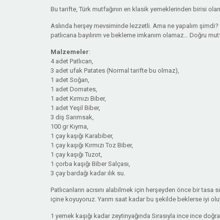
Bu tarifte, Türk mutfağının en klasik yemeklerinden birisi ola
Aslında herşey mevsiminde lezzetli. Ama ne yapalım şimdi? 
patlıcana bayılırım ve bekleme imkanım olamaz… Doğru mu
Malzemeler
:
4 adet Patlıcan,
3 adet ufak Patates (Normal tarifte bu olmaz),
1 adet Soğan,
1 adet Domates,
1 adet Kırmızı Biber,
1 adet Yeşil Biber,
3 diş Sarımsak,
100 gr Kıyma,
1 çay kaşığı Karabiber,
1 çay kaşığı Kırmızı Toz Biber,
1 çay kaşığı Tuzot,
1 çorba kaşığı Biber Salçası,
3 çay bardağı kadar ılık su.
Patlıcanların acısını alabilmek için herşeyden önce bir tasa 
içine koyuyoruz. Yarım saat kadar bu şekilde beklerse iyi olu
1 yemek kaşığı kadar zeytinyağında Sırasıyla ince ince doğradı