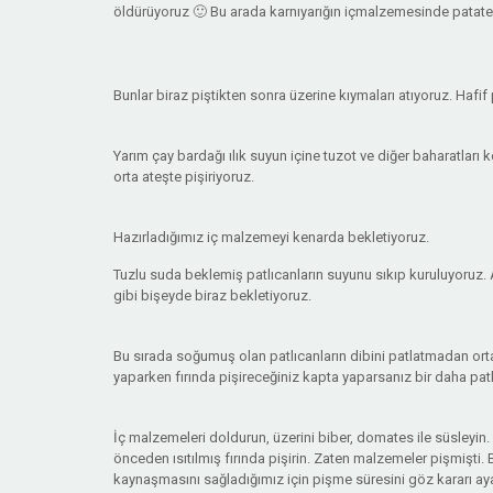
öldürüyoruz 🙂 Bu arada karnıyarığın içmalzemesinde patate
Bunlar biraz piştikten sonra üzerine kıymaları atıyoruz. Hafi
Yarım çay bardağı ılık suyun içine tuzot ve diğer baharatları
orta ateşte pişiriyoruz.
Hazırladığımız iç malzemeyi kenarda bekletiyoruz.
Tuzlu suda beklemiş patlıcanların suyunu sıkıp kuruluyoruz. A
gibi bişeyde biraz bekletiyoruz.
Bu sırada soğumuş olan patlıcanların dibini patlatmadan orta
yaparken fırında pişireceğiniz kapta yaparsanız bir daha pat
İç malzemeleri doldurun, üzerini biber, domates ile süsleyin. 
önceden ısıtılmış fırında pişirin. Zaten malzemeler pişmişti.
kaynaşmasını sağladığımız için pişme süresini göz kararı ay