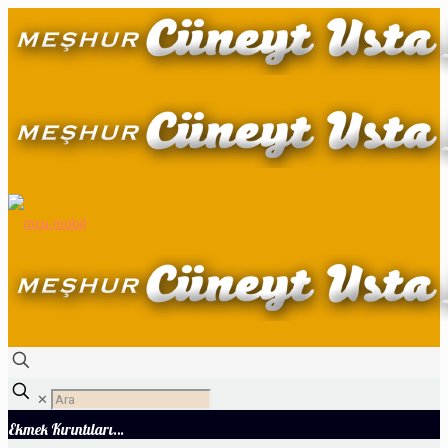
✕
Ekmek Kırıntıları…