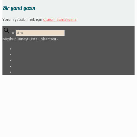
Bir yanıt yazın
Yorum yapabilmek için
oturum açmalısınız
.
✕
Meşhur Cüneyt Usta Lökantası -