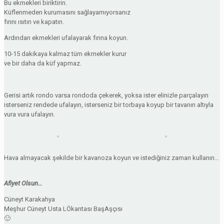
Bu ekmekleri biriktirin.
Küflenmeden kurumasını sağlayamıyorsanız
fırını ısıtın ve kapatın.
Ardından ekmekleri ufalayarak fırına koyun.
10-15 dakikaya kalmaz tüm ekmekler kurur
ve bir daha da küf yapmaz.
Gerisi artık rondo varsa rondoda çekerek, yoksa ister elinizle parçalayın
isterseniz rendede ufalayın, isterseniz bir torbaya koyup bir tavanın altıyla
vura vura ufalayın.
Hava almayacak şekilde bir kavanoza koyun ve istediğiniz zaman kullanın…
Afiyet Olsun…
Cüneyt Karakahya
Meşhur Cüneyt Usta LÖkantası BaşAşçısı
🙂