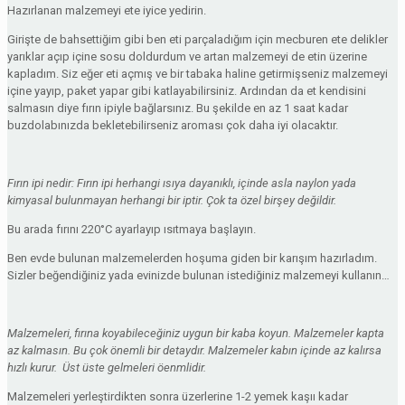
Hazırlanan malzemeyi ete iyice yedirin.
Girişte de bahsettiğim gibi ben eti parçaladığım için mecburen ete delikler
yarıklar açıp içine sosu doldurdum ve artan malzemeyi de etin üzerine
kapladım. Siz eğer eti açmış ve bir tabaka haline getirmişseniz malzemeyi
içine yayıp, paket yapar gibi katlayabilirsiniz. Ardından da et kendisini
salmasın diye fırın ipiyle bağlarsınız. Bu şekilde en az 1 saat kadar
buzdolabınızda bekletebilirseniz aroması çok daha iyi olacaktır.
Fırın ipi nedir: Fırın ipi herhangi ısıya dayanıklı, içinde asla naylon yada
kimyasal bulunmayan herhangi bir iptir. Çok ta özel birşey değildir.
Bu arada fırını 220°C ayarlayıp ısıtmaya başlayın.
Ben evde bulunan malzemelerden hoşuma giden bir karışım hazırladım.
Sizler beğendiğiniz yada evinizde bulunan istediğiniz malzemeyi kullanın…
Malzemeleri, fırına koyabileceğiniz uygun bir kaba koyun. Malzemeler kapta
az kalmasın. Bu çok önemli bir detaydır. Malzemeler kabın içinde az kalırsa
hızlı kurur. Üst üste gelmeleri öenmlidir.
Malzemeleri yerleştirdikten sonra üzerlerine 1-2 yemek kaşıı kadar