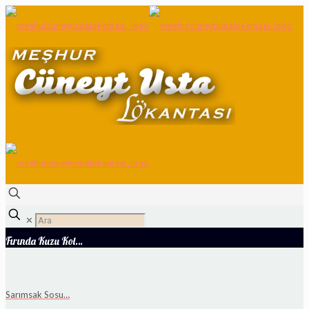
✕
Fırında Kuzu Kol…
Sarımsak Sosu…