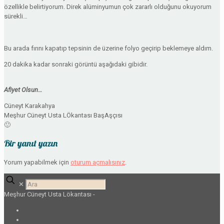
özellikle belirtiyorum. Direk alüminyumun çok zararlı olduğunu okuyorum
sürekli…
Bu arada fırını kapatıp tepsinin de üzerine folyo geçirip beklemeye aldım.
20 dakika kadar sonraki görüntü aşağıdaki gibidir.
Afiyet Olsun…
Cüneyt Karakahya
Meşhur Cüneyt Usta LÖkantası BaşAşçısı
🙂
Bir yanıt yazın
Yorum yapabilmek için
oturum açmalısınız
.
✕
Meşhur Cüneyt Usta Lökantası -