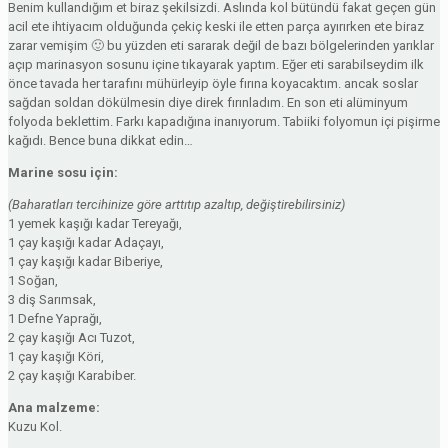
Benim kullandığım et biraz şekilsizdi. Aslında kol bütündü fakat geçen gün
acil ete ihtiyacım olduğunda çekiç keski ile etten parça ayırırken ete biraz
zarar vemişim 🙂 bu yüzden eti sararak değil de bazı bölgelerinden yarıklar
açıp marinasyon sosunu içine tıkayarak yaptım. Eğer eti sarabilseydim ilk
önce tavada her tarafını mühürleyip öyle fırına koyacaktım. ancak soslar
sağdan soldan dökülmesin diye direk fırınladım. En son eti alüminyum
folyoda beklettim. Farkı kapadığına inanıyorum. Tabiiki folyomun içi pişirme
kağıdı. Bence buna dikkat edin…
Marine sosu için:
(Baharatları tercihinize göre arttıtıp azaltıp, değiştirebilirsiniz)
1 yemek kaşığı kadar Tereyağı,
1 çay kaşığı kadar Adaçayı,
1 çay kaşığı kadar Biberiye,
1 Soğan,
3 diş Sarımsak,
1 Defne Yaprağı,
2 çay kaşığı Acı Tuzot,
1 çay kaşığı Köri,
2 çay kaşığı Karabiber.
Ana malzeme:
Kuzu Kol.