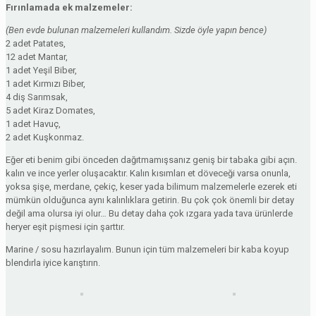
Fırınlamada ek malzemeler:
(Ben evde bulunan malzemeleri kullandım. Sizde öyle yapın bence)
2 adet Patates,
12 adet Mantar,
1 adet Yeşil Biber,
1 adet Kırmızı Biber,
4 diş Sarımsak,
5 adet Kiraz Domates,
1 adet Havuç,
2 adet Kuşkonmaz.
Eğer eti benim gibi önceden dağıtmamışsanız geniş bir tabaka gibi açın.
kalın ve ince yerler oluşacaktır. Kalın kısımları et döveceği varsa onunla,
yoksa şişe, merdane, çekiç, keser yada bilimum malzemelerle ezerek eti
mümkün olduğunca aynı kalınlıklara getirin. Bu çok çok önemli bir detay
değil ama olursa iyi olur… Bu detay daha çok ızgara yada tava ürünlerde
heryer eşit pişmesi için şarttır.
Marine / sosu hazırlayalım. Bunun için tüm malzemeleri bir kaba koyup
blendırla iyice karıştırın.