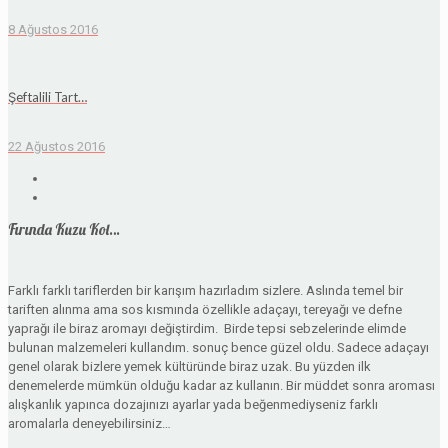
8 Ağustos 2016
Şeftalili Tart…
22 Ağustos 2016
Fırında Kuzu Kol…
Farklı farklı tariflerden bir karışım hazırladım sizlere. Aslında temel bir
tariften alınma ama sos kısmında özellikle adaçayı, tereyağı ve defne
yaprağı ile biraz aromayı değiştirdim. Birde tepsi sebzelerinde elimde
bulunan malzemeleri kullandım. sonuç bence güzel oldu. Sadece adaçayı
genel olarak bizlere yemek kültüründe biraz uzak. Bu yüzden ilk
denemelerde mümkün olduğu kadar az kullanın. Bir müddet sonra aroması
alışkanlık yapınca dozajınızı ayarlar yada beğenmediyseniz farklı
aromalarla deneyebilirsiniz…