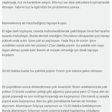
zeytinyağı, tuz ve karabiber serpin. Ette tuz var diye sebzelere koymamazlık
etmeyin. Tabii ki tuz la ilgili tıbbi bir probleminiz yoksa…
Marinelenmiş eti Hazırladığınız tepsiye koyun.
Et eğer derli topluysa, tavada mühürlenebilecek şekildeyse önce her tarafını
tavada mühürleyin.
Burda demek istediğim (Tecrübesi olmayanlar için) tavayı
yüksek ısıda ısıtın. İçine çok az yağ koyun. Yada fırça ile sürün. İyice
ısındıktan sonra etin her yüzünü1-2’şer dakika pişirin. bu şekilde etin suyu
dışarı akmaz içinde kalır.
Benim et müsait olmadığı için direk tepsiye
koydum.
50-60 dakika kadar bu şekilde pişirin. Fırının çok üstüne yakın olmasın.
Eti pişirdikten sonra dinlendirmesi çok önemlidir. Bizim adetlerimizde pek
yoktur 🙂 bizde ocaktan çıktığı gibi ağzımız yana yana yeriz 🙂 Oysa etin en
güzel pişeceği ve son noktayı koyacağı anı kaçırıyoruz. Etin kendi iç ısısıyla
pişme anını kaçırıyoruz. Ben bu gibi yemeklerde hemen eti fırından
alıyorum. Alüminyum folyoya sarıyorum ve 15-20 dakika bekletiyorum.
Burda alüminyum folyonun içinin pişirme kağıdı kaplanmış olduğunu