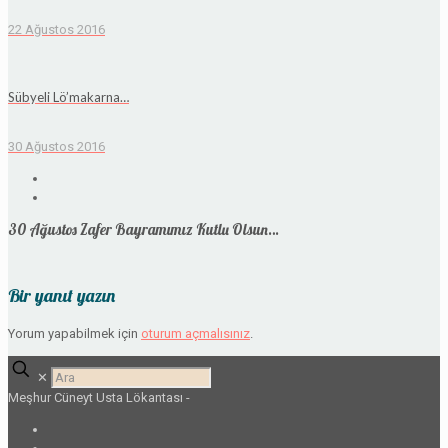
22 Ağustos 2016
Sübyeli Lö’makarna…
30 Ağustos 2016
30 Ağustos Zafer Bayramımız Kutlu Olsun…
Bir yanıt yazın
Yorum yapabilmek için
oturum açmalısınız
.
✕
Meşhur Cüneyt Usta Lökantası -