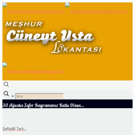
✕
30 Ağustos Zafer Bayramımız Kutlu Olsun…
Şeftalili Tart…