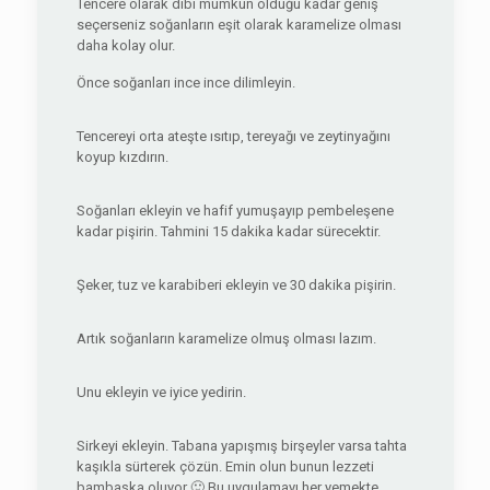
Tencere olarak dibi mümkün olduğu kadar geniş
seçerseniz soğanların eşit olarak karamelize olması
daha kolay olur.
Önce soğanları ince ince dilimleyin.
Tencereyi orta ateşte ısıtıp, tereyağı ve zeytinyağını
koyup kızdırın.
Soğanları ekleyin ve hafif yumuşayıp pembeleşene
kadar pişirin. Tahmini 15 dakika kadar sürecektir.
Şeker, tuz ve karabiberi ekleyin ve 30 dakika pişirin.
Artık soğanların karamelize olmuş olması lazım.
Unu ekleyin ve iyice yedirin.
Sirkeyi ekleyin. Tabana yapışmış birşeyler varsa tahta
kaşıkla sürterek çözün. Emin olun bunun lezzeti
bambaşka oluyor 🙂 Bu uygulamayı her yemekte