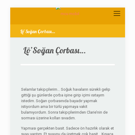
Lö’Soğan Çorbası…
Lö’Soğan Çorbası…
Selamlar takipçilerim… Soğuk havaların sürekli gelip
gittiği şu günlerde çorba işine girip içimi ısıtayım
istedim. Soğan çorbasınıda bayadır yapmak
istiyordum ama bir türlü yapmaya vakit
bulamıyordum. Sonra takipçilerimden Clarie’nin de
sorması üzerine kolları sıvadım.
Yapması gerçekten basit. Sadece ön hazırlık olarak et
suyu yaptım. Et suyunu da üretmek çok basit… Kısaca