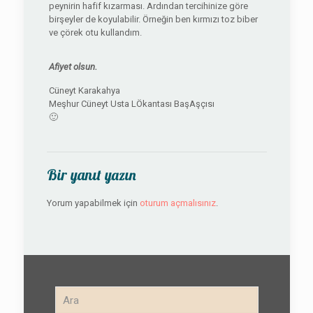
peynirin hafif kızarması. Ardından tercihinize göre
birşeyler de koyulabilir. Örneğin ben kırmızı toz biber
ve çörek otu kullandım.
Afiyet olsun.
Cüneyt Karakahya
Meşhur Cüneyt Usta LÖkantası BaşAşçısı
🙂
Bir yanıt yazın
Yorum yapabilmek için
oturum açmalısınız
.