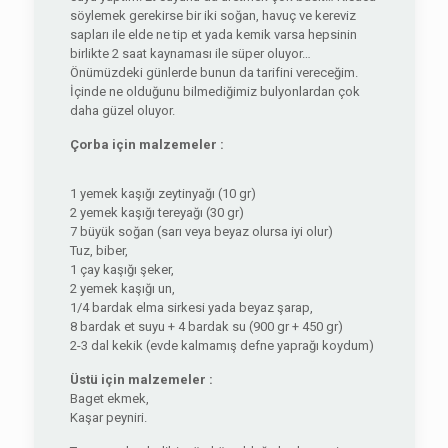
söylemek gerekirse bir iki soğan, havuç ve kereviz
sapları ile elde ne tip et yada kemik varsa hepsinin
birlikte 2 saat kaynaması ile süper oluyor…
Önümüzdeki günlerde bunun da tarifini vereceğim.
İçinde ne olduğunu bilmediğimiz bulyonlardan çok
daha güzel oluyor.
Çorba için malzemeler :
1 yemek kaşığı zeytinyağı (10 gr)
2 yemek kaşığı tereyağı (30 gr)
7 büyük soğan (sarı veya beyaz olursa iyi olur)
Tuz, biber,
1 çay kaşığı şeker,
2 yemek kaşığı un,
1/4 bardak elma sirkesi yada beyaz şarap,
8 bardak et suyu + 4 bardak su (900 gr + 450 gr)
2-3 dal kekik (evde kalmamış defne yaprağı koydum)
Üstü için malzemeler :
Baget ekmek,
Kaşar peyniri.