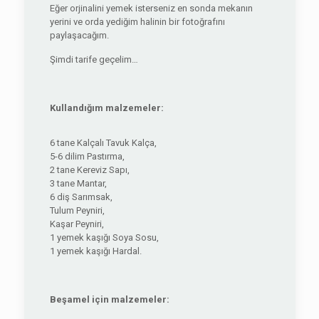
Eğer orjinalini yemek isterseniz en sonda mekanın
yerini ve orda yediğim halinin bir fotoğrafını
paylaşacağım.
Şimdi tarife geçelim…
Kullandığım malzemeler:
6 tane Kalçalı Tavuk Kalça,
5-6 dilim Pastırma,
2 tane Kereviz Sapı,
3 tane Mantar,
6 diş Sarımsak,
Tulum Peyniri,
Kaşar Peyniri,
1 yemek kaşığı Soya Sosu,
1 yemek kaşığı Hardal.
Beşamel için malzemeler: