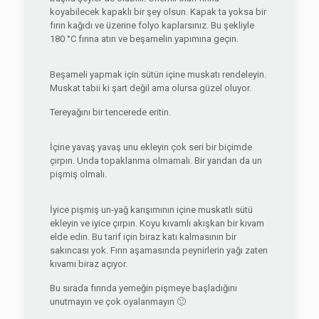
koyabilecek kapaklı bir şey olsun. Kapak ta yoksa bir
fırın kağıdı ve üzerine folyo kaplarsınız. Bu şekliyle
180 °C fırına atın ve beşamelin yapımına geçin.
Beşameli yapmak için sütün içine muskatı rendeleyin.
Muskat tabii ki şart değil ama olursa güzel oluyor.
Tereyağını bir tencerede eritin.
İçine yavaş yavaş unu ekleyin çok seri bir biçimde
çırpın. Unda topaklanma olmamalı. Bir yandan da un
pişmiş olmalı.
İyice pişmiş un-yağ karışımının içine muskatlı sütü
ekleyin ve iyice çırpın. Koyu kıvamlı akışkan bir kıvam
elde edin. Bu tarif için biraz katı kalmasının bir
sakıncası yok. Fırın aşamasında peynirlerin yağı zaten
kıvamı biraz açıyor.
Bu sırada fırında yemeğin pişmeye başladığını
unutmayın ve çok oyalanmayın 🙂