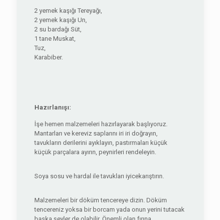
2 yemek kaşığı Tereyağı,
2 yemek kaşığı Un,
2 su bardağı Süt,
1 tane Muskat,
Tuz,
Karabiber.
Hazırlanışı:
İşe hemen malzemeleri hazırlayarak başlıyoruz.
Mantarları ve kereviz saplarını iri iri doğrayın,
tavukların derilerini ayıklayın, pastırmaları küçük
küçük parçalara ayırın, peynirleri rendeleyin.
Soya sosu ve hardal ile tavukları iyicekarıştırın.
Malzemeleri bir döküm tencereye dizin. Döküm
tencereniz yoksa bir borcam yada onun yerini tutacak
başka şeyler de olabilir. Önemli olan fırına