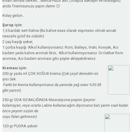
kıvam alması derken… Bence Hazır alın, Dolapta saklayın ve istediğiniz
anda Tiramisunuzu yapın derim 🙂
Kolay gelsin…
Şurup için:
1,5 bardak sert Kahve (Bu kahve esas olarak espresso olmalı ancak
nescafe gold’da olabilir)
2 çay kaşığı şeker,
1 çorba kaşığı: Alkol kullanıyorsanız: Rom, Baileys, Viski, Konyak, Acı
badem yada kahve aromalı likör, Alkol kullanmıyorsanız: Dr.Oetker Rom
aroması, Acı badem aroması gibi şeyler ekleyebilirsiniz
Kreması için:
200 gr yada ml ÇOK SOĞUK krema
(Çok çeşit denedim en
iyisi Sek.
Farklı bir krema kullanıyorsanız da yanında yağ oranı %35-38
gibi yazsın)
250 gr ODA SICAKLIĞINDA Mascarpone peyniri
(peyniri
bulamayan, veya ısrarla Labne kullanacağım diyorsanız bari yarım saat kadar
önce peyniri süzün de
suyu falan gelmesin)
120 gr PUDRA şekeri