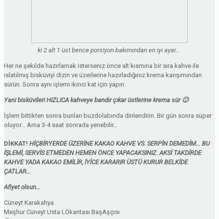
ki 2 alt 1 üst bence porsiyon bakımından en iyi ayar…
Her ne şekilde hazırlamak isterseniz önce alt kısmına bir sıra kahve ile
ıslatılmış bisküviyi dizin ve üzerlerine hazırladığınız krema karışımından
sürün. Sonra aynı işlemi ikinci kat için yapın.
Yani bisküvileri HIZLICA kahveye bandır çıkar üstlerine krema sür 🙂
İşlem bittikten sonra bunları buzdolabında dinlendirin. Bir gün sonra süper
oluyor… Ama 3-4 saat sonrada yenebilir…
DİKKAT!
HİÇBİRYERDE ÜZERİNE KAKAO KAHVE VS. SERPİN DEMEDİM… BU
İŞLEMİ, SERVİS ETMEDEN HEMEN ÖNCE YAPACAKSINIZ. AKSİ TAKDİRDE
KAHVE YADA KAKAO EMİLİR, İYİCE KARARIR ÜSTÜ KURUR BELKİDE
ÇATLAR…
Afiyet olsun…
Cüneyt Karakahya
Meşhur Cüneyt Usta LÖkantası BaşAşçısı