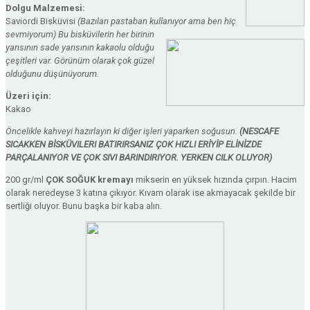
Dolgu Malzemesi:
Saviordi Bisküvisi
(Bazıları pastaban kullanıyor ama ben hiç
sevmiyorum) Bu bisküvilerin her birinin
yarısının sade yarısının kakaolu olduğu
çeşitleri var. Görünüm olarak çok güzel
olduğunu düşünüyorum.
Üzeri için:
Kakao
Öncelikle kahveyi hazırlayın ki diğer işleri yaparken soğusun.
(NESCAFE
SICAKKEN BİSKÜVILERI BATIRIRSANIZ ÇOK HIZLI ERİYİP ELİNİZDE
PARÇALANIYOR VE ÇOK SIVI BARINDIRIYOR. YERKEN CILK OLUYOR)
200 gr/ml
ÇOK SOĞUK kremayı
mikserin en yüksek hızında çırpın. Hacim
olarak neredeyse 3 katına çıkıyor. Kıvam olarak ise akmayacak şekilde bir
sertliği oluyor. Bunu başka bir kaba alın.