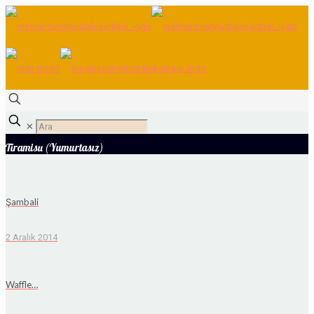
✕
Tiramisu (Yumurtasız)
Şambali
2 Aralık 2014
Waffle…