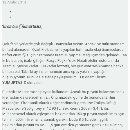
12 Aralık 2014
Tiramisu (Yumurtasız)
Çok farklı yerlerde çok değişik Tiramisular yedim. Ancak bir türlü standart
bir tad alamadım. Özellikle Labne ile yapılan hafif tuzlu-ekşi tiramisulardan
nefret ettim 🙂 Hiç bir zamanda tiramisu yapma isteği içimden gelmedi. Taa
ki bu sene iş icabı gittiğim Rusya Puşkin’deki Natali otelin restoranında
Tiramisu yiyene kadar… Bu kadar lezzetli, her gün aynı tad-kıvamda harika
bir lezzetti. Tabii ki aynısı olmamıştır ama epey yakınını yaptığımı
düşünüyorum. Bunu da sizlerle paylaşıyorum… En önemli kısmı
YUMURTASIZ
olmasıdır.
Bu tarifte Mascarpone peyniri kullandım. Ancak bu peyniri bulamıyorsanız
kremadan da üretebilirsiniz… Önümüzdeki günlerde bununda tarifini
vereceğim. Ekonomik olarak değerlendirmek gerekirse Trakya Çiftliği
Mascarpone 350 gr peynir 12,90 TL, Sek Krema 200 ml 3,4 TL dir.
Muhasebesel olarak eşleşmesi bakımından 350 gr peynir yapabilmek için
tahmini 500 ml krema harcamak gerekir. buda 8,5 TL eder. İşçilik
bakımından peyniri en az 1-1,5 gün evelden yapmanız gerekir. Süzülmesi,