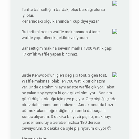
Tarifte bahsettiğim bardak, ölçü bardağı olursa
iyi olur.
Kenarındaki ölçü kısmında 1 cup diye yazar.
Bu tarifimi benim waffle makinasında 4 tane
waffle yapabilecek şekilde veriyorum.
Bahsettiğim makina severin marka 1300 watlık çapı
17 cm’lik waffle yapan bir cihaz.
Birde Kenwood’un içleri değişip tost, 3 gen tost,
Waffle makinası olabilen 700 watlık bir cihazım
var. Onda da tahmini aynı adette waffle çıkıyor. Fakat
ne yalan söyleyeyim ki çok güzel olmuyor… Sanırım
gücü düşük olduğu için geç pişiyor. Geç piştiği içinde
biraz daha hamurumsu oluyor… Ancak onunda bazı
püf noktalarını öğrendiğim için onda da başarılı
sonuç alıyorum. 3 dakika bir yüzü pişirip, makinayı
içinde hamuruyla beraber hızlıca 180 derece
çeviriyorum. 3 dakika da öyle pişiriyorum oluyor 🙂
Hamuru için: