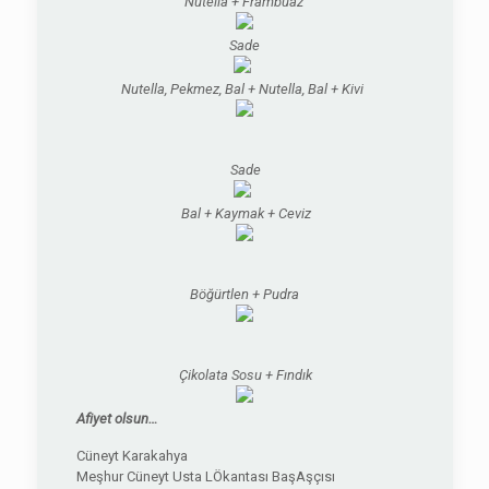
Nutella + Frambuaz
Sade
Nutella, Pekmez, Bal + Nutella, Bal + Kivi
Sade
Bal +
Kaymak +
Ceviz
Böğürtlen + Pudra
Çikolata Sosu +
Fındık
Afiyet olsun…
Cüneyt Karakahya
Meşhur Cüneyt Usta LÖkantası BaşAşçısı