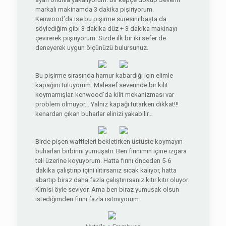
markalı makinamda 3 dakika pişiriyorum.
Kenwood’da ise bu pişirme süresini başta da
söylediğim gibi 3 dakika düz + 3 dakika makinayı
çevirerek pişiriyorum. Sizde ilk bir iki sefer de
deneyerek uygun ölçünüzü bulursunuz.
Bu pişirme sırasında hamur kabardığı için elimle
kapağını tutuyorum. Malesef severinde bir kilit
koymamışlar. kenwood’da kilit mekanizması var
problem olmuyor… Yalnız kapağı tutarken dikkat!!!
kenardan çıkan buharlar elinizi yakabilir…
Birde pişen waffleleri bekletirken üstüste koymayın
buharları birbirini yumuşatır. Ben fırınımın içine ızgara
teli üzerine koyuyorum. Hatta fırını önceden 5-6
dakika çalıştırıp içini ılıtırsanız sıcak kalıyor, hatta
abartıp biraz daha fazla çalıştırırsanız kıtır kıtır oluyor.
Kimisi öyle seviyor. Ama ben biraz yumuşak olsun
istediğimden fırını fazla ısıtmıyorum.