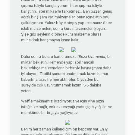
çırpma teliyle karıştırıyorum. İster çırpma teliyle
karıştırın, ister mikserle farketmez… Ben bazen geniş
ağızlı bir şişem var, malzemeleri onun içine atıp onu
çalkalıyorum. Yalnız böyle birşey yapacaksanız önce
ıslak malzemeleri, sonra kuru malzemeleri koyun…
Şişe gibi şeylerin dibinde kuru malzeme olursa
muhakkak karışmayan kısım kalır…
Daha sonra bu sıvı hamurumuzu
(Boza kıvamında)
bir
miktar bekletin. Hemende yapılabilir ancak
bekledikçe malzemelerin birbiriyle kaynaşması daha
iyi oluyor… Tabiiki şunuda unutmamak lazım hamur
kabartma tozu hemen aktif olur. O yüzden bu
süreyide çok uzun tutmamak lazım. 5-6 dakika
yeterli…
Waffle makinamızı kızdırıyoruz ve içini yine sizin
isteğinize bağlı, çok az tereyağı yada çiçekyağı ile ve
mümkünse bir fırçayla yağlıyoruz
Benim her zaman kullandığım bir kepçem var. En iyi
ayarı onunla yakalıyorum. Bir kepçe döküp Severin