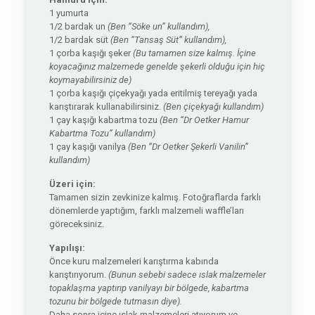
1 yumurta
1/2 bardak un
(Ben “Söke un” kullandım),
1/2 bardak süt
(Ben “Tansaş Süt” kullandım),
1 çorba kaşığı şeker
(Bu tamamen size kalmış. İçine
koyacağınız malzemede genelde şekerli olduğu için hiç
koymayabilirsiniz de)
1 çorba kaşığı çiçekyağı yada eritilmiş tereyağı yada
karıştırarak kullanabilirsiniz.
(Ben çiçekyağı kullandım)
1 çay kaşığı kabartma tozu
(Ben “Dr Oetker Hamur
Kabartma Tozu” kullandım)
1 çay kaşığı vanilya
(Ben “Dr Oetker Şekerli Vanilin”
kullandım)
Üzeri için:
Tamamen sizin zevkinize kalmış. Fotoğraflarda farklı
dönemlerde yaptığım, farklı malzemeli waffle’ları
göreceksiniz.
Yapılışı:
Önce kuru malzemeleri karıştırma kabında
karıştırıyorum.
(Bunun sebebi sadece ıslak malzemeler
topaklaşma yaptırıp vanilyayı bir bölgede, kabartma
tozunu bir bölgede tutmasın diye).
Daha sonra içine ıslak malzemeleri atıyorum ve