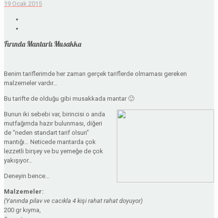
19 Ocak 2015
Fırında Mantarlı Musakka
Benim tariflerimde her zaman gerçek tariflerde olmaması gereken
malzemeler vardır…
Bu tarifte de olduğu gibi musakkada mantar 🙂
Bunun iki sebebi var, birincisi o anda
mutfağımda hazır bulunması, diğeri
de “neden standart tarif olsun”
mantığı… Neticede mantarda çok
lezzetli birşey ve bu yemeğe de çok
yakışıyor…
Deneyin bence…
Malzemeler:
(Yanında pilav ve cacıkla 4 kişi rahat rahat doyuyor)
200 gr kıyma,