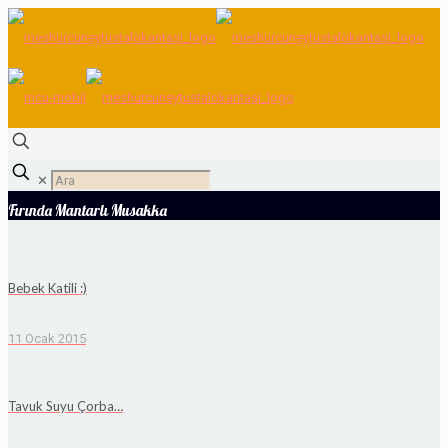
✕
Fırında Mantarlı Musakka
Bebek Katili :)
11 Ocak 2015
Tavuk Suyu Çorba…