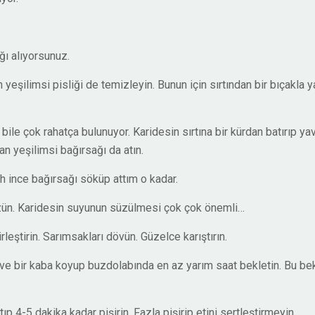
ğı alıyorsunuz.
şilimsi pisliği de temizleyin. Bunun için sırtından bir bıçakla ya
le çok rahatça bulunuyor. Karidesin sırtına bir kürdan batırıp ya
an yeşilimsi bağırsağı da atın.
h ince bağırsağı söküp attım o kadar.
üzün. Karidesin suyunun süzülmesi çok çok önemli…
leştirin. Sarımsakları dövün. Güzelce karıştırın.
ın ve bir kaba koyup buzdolabında en az yarım saat bekletin. Bu b
ıp 4-5 dakika kadar pişirin. Fazla pişirip etini sertleştirmeyin.