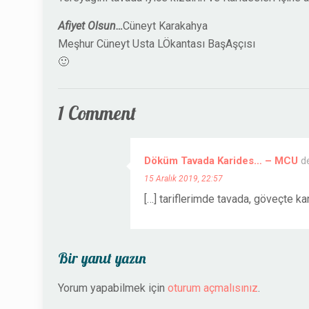
Afiyet Olsun…
Cüneyt Karakahya
Meşhur Cüneyt Usta LÖkantası BaşAşçısı
🙂
1 Comment
Döküm Tavada Karides… – MCU
de
15 Aralık 2019, 22:57
[…] tariflerimde tavada, göveçte ka
Bir yanıt yazın
Yorum yapabilmek için
oturum açmalısınız
.