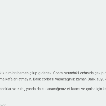
ak kısımları hemen çıkıp gidecek. Sonra sırtındaki zırhınıda çekip a
Ama kafaları atmayın. Balık çorbası yapacağınız zaman Balık suyu 
caklar ve zırhı, yanda da kullanacağımız et kısmı ve çorba için ka
yor.