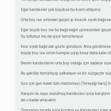
Eğer karidesler çok küçükse bu kısmı atlayınız.
Orta boy ise sırtından geçen ip incecik siyah bağırsa
Eğer büyük boy ise bu bağırsağın çevresinden geçen ye
Su tuttunuz mu da iyice temizleniyor.
İnce siyah bağırsak gözle görülüyor. Ama görülmese bi
büyük boy ise sırtını komple çizip biraz daha kalın ol
Benim karideslerim orta boy olduğu için sadece siya
Bu şekilde temizleyip çalkalayın ve bir süzgeçte s
Sos için geri kalan tüm malzemeyi (Tereyağı hariç) bir
Karışım ile suyu süzülmüş karidesleri iyice karıştır
de o kadar artacaktır.
Tereyağını tavada iyice kızdırın ve Karidesleri içine at