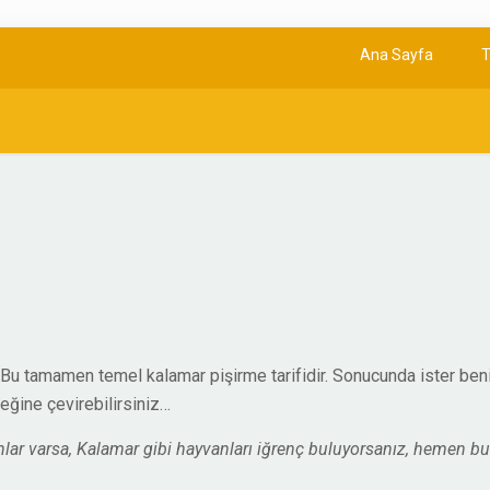
Ana Sayfa
T
… Bu tamamen temel kalamar pişirme tarifidir. Sonucunda ister ben
ğine çevirebilirsiniz…
ar varsa, Kalamar gibi hayvanları iğrenç buluyorsanız, hemen bu t