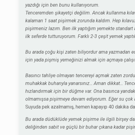
yazdığı için ben bunu kullanıyorum.
Tenceremden şikayetçi değilim. Ancak kullanma kıla
kalamarı 1 saat pişirmek zorunda kaldım. Hep kılavuz
pişirmeniz lazım. Ben ilk yaptığım yemekte standar
ilk seferde tutturuyorum. Farklı 2-3 çeşit yemek yap
Bu arada çoğu kişi zaten biliyordur ama yazmadan ede
için yada pişmiş yemeğinizi almak için açmaya çalış
Basıncı tahliye olmayan tencereyi açmak zaten zordur.
muhakkak buharıyla yanarsınız… Aman dikkat… Tencer
hızlandırmak için bir düğme var. Ona basınca yandaki 
olmamışsa pişirmeye devam ediyorum. Eğer su çok az
Suyuda pek azalmamış, hemen kapayıp 40 dakika dah
Bu arada düdüklüde yemek pişirme ile ilgili birşey 
deliğinden sabit ve güçlü bir buhar çıkana kadar pişi