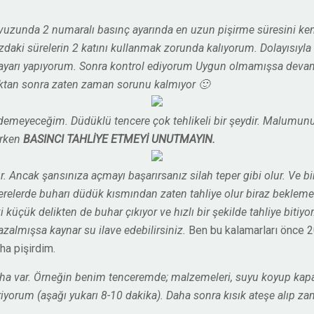
vuzunda 2 numaralı basınç ayarında en uzun pişirme süresini kem
daki sürelerin 2 katını kullanmak zorunda kalıyorum. Dolayısıyla 
t ayarı yapıyorum. Sonra kontrol ediyorum Uygun olmamışsa deva
tıktan sonra zaten zaman sorunu kalmıyor 🙂
meyeceğim. Düdüklü tencere çok tehlikeli bir şeydir. Malumunuz b
ırken
BASINCI TAHLİYE ETMEYİ UNUTMAYIN.
 Ancak şansınıza açmayı başarırsanız silah teper gibi olur. Ve bir
elerde buharı düdük kısmından zaten tahliye olur biraz beklemek
küçük delikten de buhar çıkıyor ve hızlı bir şekilde tahliye biti
almışsa kaynar su ilave edebilirsiniz.
Ben bu kalamarları önce 2
a pişirdim.
daha var. Örneğin benim tenceremde; malzemeleri, suyu koyup kap
riyorum (aşağı yukarı 8-10 dakika). Daha sonra kısık ateşe alıp z