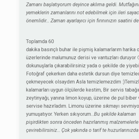
Zamanı başlatıyorum deyince aklıma geldi. Mutfağın
yemeklerin zamanlarını not edebilmek için ileri sayac
önemlidir… Zaman ayarlayıcı için fırınınızın saatini de 
Toplamda 60
dakika basınçlı buhar ile pişmiş kalamarlarım harika o
üzerlerinde malumunuz derisi ve vantuzları duruyor 
dokunuşlarla çıkarabilirsiniz yada o şekilde de yiyebi
Fotoğraf çekerken daha estetik dursun diye temizled
çekmeyecek olsaydım Asla temizlemezdim :)Temizli
kalamarları uygun ölçülerde kestim, Bir servis tabağ
zeytinyağı, yanına limon koyup, üzerine de pul biber 
servise hazırladım. Limonu üzerine sıkmayı sevmiyo
yumuşatıyor. Yerken sıkıyorum…
Bu şekilde kalamarı
pişirdikten sonra önceden hazırlanmış malzemelerl
çevirebilirsiniz… Çok yakında o tarif te huzurlarınızda