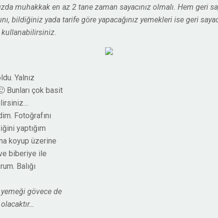
ızda muhakkak en az 2 tane zaman sayacınız olmalı. Hem geri say
ını, bildiğiniz yada tarife göre yapacağınız yemekleri ise geri sa
kullanabilirsiniz.
ldu. Yalnız
 Bunları çok basit
lirsiniz…
im. Fotoğrafını
ğini yaptığım
ına koyup üzerine
ve biberiye ile
rum. Balığı
e yemeği gövece de
 olacaktır…