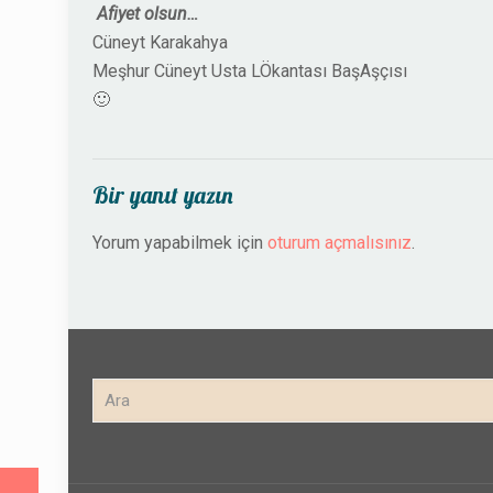
A
fiyet olsun…
Cüneyt Karakahya
Meşhur Cüneyt Usta LÖkantası BaşAşçısı
🙂
Bir yanıt yazın
Yorum yapabilmek için
oturum açmalısınız
.