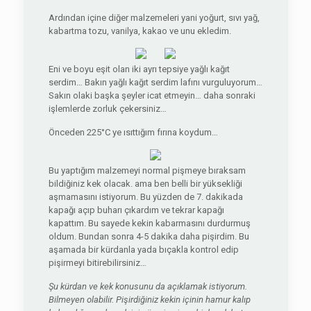
Ardından içine diğer malzemeleri yani yoğurt, sıvı yağ,
kabartma tozu, vanilya, kakao ve unu ekledim.
Eni ve boyu eşit olan iki ayrı tepsiye yağlı kağıt
serdim… Bakın yağlı kağıt serdim lafını vurguluyorum…
Sakın olaki başka şeyler icat etmeyin… daha sonraki
işlemlerde zorluk çekersiniz…
Önceden 225°C ye ısıttığım fırına koydum…
Bu yaptığım malzemeyi normal pişmeye bıraksam
bildiğiniz kek olacak. ama ben belli bir yüksekliği
aşmamasını istiyorum. Bu yüzden de 7. dakikada
kapağı açıp buharı çıkardım ve tekrar kapağı
kapattım. Bu sayede kekin kabarmasını durdurmuş
oldum. Bundan sonra 4-5 dakika daha pişirdim. Bu
aşamada bir kürdanla yada bıçakla kontrol edip
pişirmeyi bitirebilirsiniz…
Şu kürdan ve kek konusunu da açıklamak istiyorum.
Bilmeyen olabilir. Pişirdiğiniz kekin içinin hamur kalıp