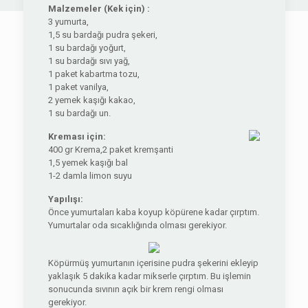
Malzemeler (Kek için) :
3 yumurta,
1,5 su bardağı pudra şekeri,
1 su bardağı yoğurt,
1 su bardağı sıvı yağ,
1 paket kabartma tozu,
1 paket vanilya,
2 yemek kaşığı kakao,
1 su bardağı un.
Kreması için:
400 gr Krema,2 paket kremşanti
1,5 yemek kaşığı bal
1-2 damla limon suyu
Yapılışı:
Önce yumurtaları kaba koyup köpürene kadar çırptım.
Yumurtalar oda sıcaklığında olması gerekiyor.
Köpürmüş yumurtanın içerisine pudra şekerini ekleyip
yaklaşık 5 dakika kadar mikserle çırptım. Bu işlemin
sonucunda sıvının açık bir krem rengi olması
gerekiyor.