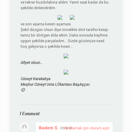
ve tekrar buzdolabına aldım. Yarım saat kadar da bu
şekilde dinlendirdim.
ve son aşama kesim aşaması.
Şekil düzgün olsun diye öncelikle dört tarafını kesip
temiz bir dörtgen elde ettim. Daha sonrada keyfime
uygun şekilde parçaladım… Sizde gözünüze nasıl
hoş geliyorsa o şekilde kesin…
Afiyet olsun…
Cüneyt Karakahya
Meşhur Cüneyt Usta LÖkantası BaşAşçısı
🙂
1 Comment
Badem S.
dedi ki:
Yanıtlamak için oturum açın