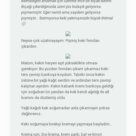
kalmadığını anlamak için üzerine ince bir bıçak batırın.
Bıçağı çıkardığınızda üzeri pis bulaşık geliyorsa
pişmemiştir. Eğer nemli ama saydam geliyorsa
pişmiştir… Batmıyorsa keki yakmışınızdır büyük ihtimal
🙂
Neyse çok uzatmayayım. Pişmiş keki fırından
çıkardım.
Malum, kekin heryeri eşit yükseklikte olması
gerekiyor. Bu yüzden fırından çıkarır çıkarmaz keki
ters çevirip bankoya koydum. Tabiiki önce kekin
üstüne bir yağlı kağıt serdim ve ardından ters çevirip
kalıptan ayırdım. Kekin kabarık kısmı bankoya geldiği
için soğurken bir yandan da kek kendi ağırlığı ile alt
kısmını da düzlemiş oldu.
Yağlı kağıdı kek soğumadan asla çıkarmayın yoksa
dağıtırsınız…
Keki soğumaya bırakıp kremayı yapmaya başladım…
Krema için; Sıvı krema, krem şanti, bal ve limon