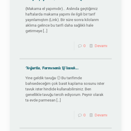
(Makarna el yapımıdır)… Aslında geçtiğimiz
haftalarda makarna yapımı ile ilgili bir tarif
yayınlamıştım (Link). Bir süre sonra kilolarım
aklıma gelince bu tarifi daha sağlıklı hale
getirmeye
[…]
0
Devamı
Yoğurtlu, Parmesanlı Lö’tavuk…
Yine geldik tavuğa 🙂 Bu tarifimde
bahsedeceğim çok basit kaplama sosunu ister
tavuk ister hindide kullanabilirsiniz. Ben
genellikle tavuğu tercih ediyorum. Peynir olarak
ta evde parmesan
[…]
0
Devamı