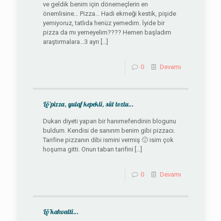
ve geldik benim için dönemeçlerin en
önemlisine… Pizza… Hadi ekmeği kestik, pişide
yemiyoruz, tatlıda henüz yemedim. İyide bir
pizza da mı yemeyelim???? Hemen başladım
araştırmalara…3 ayrı
[…]
0
Devamı
Lö’pizza, yulaf kepekli, süt tozlu…
Dukan diyeti yapan bir hanımefendinin blogunu
buldum. Kendisi de sanırım benim gibi pizzacı.
Tarifine pizzanın dibi ismini vermiş 🙂 isim çok
hoşuma gitti. Onun taban tarifini
[…]
0
Devamı
Lö’kahvalti…