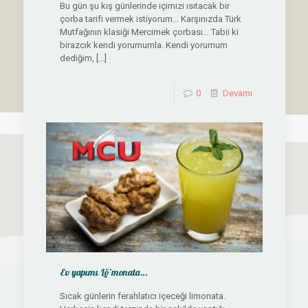
Bu gün şu kış günlerinde içimizi ısıtacak bir
çorba tarifi vermek istiyorum… Karşınızda Türk
Mutfağının klasiği Mercimek çorbası… Tabii ki
birazcık kendi yorumumla. Kendi yorumum
dediğim,
[…]
0
Devamı
Ev yapımı Lö’monata…
Sıcak günlerin ferahlatıcı içeceği limonata.