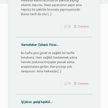
Herkesin kendi tarzında bir şekilde yaptığı
vitamin deposu. Nasıl yaparsanız yapın ama
hepiniz bir şekilde limonata yapmışsınızdır.
Bunun tarifi de olur
[…]
0
Devamı
Karnabahar Tabanlı Pizza…
Bu hafta yine güzel ve sağlıklı bir tarifle
beraberiz. Hem sağlıklı beslenmek adına
hemde zevkimle birşeyler yemek adına
araştırmalara girdim. Ben pizzayı çok
seviyorum. Ama herkesde
[…]
0
Devamı
Lö’pizza, yulaf kepekli…