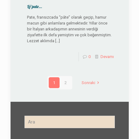
Lö’pate…
Pate, fransızcada “pâte” olarak geçip, hamur
macun gibi anlamlara gelmektedir. Yıllar önce
bir İtalyan arkadaşımın annesinin verdiği
ziyafette ilk defa yemiştim ve çok beğenmiştim.
Lezzet aklımda
[…]
0
Devamı
1
2
Sonraki