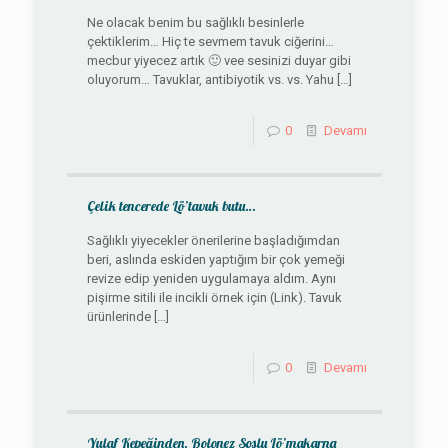
Ne olacak benim bu sağlıklı besinlerle
çektiklerim… Hiç te sevmem tavuk ciğerini…
mecbur yiyecez artık 🙂 vee sesinizi duyar gibi
oluyorum… Tavuklar, antibiyotik vs. vs. Yahu
[…]
0
Devamı
Çelik tencerede Lö’tavuk butu…
Sağlıklı yiyecekler önerilerine başladığımdan
beri, aslında eskiden yaptığım bir çok yemeği
revize edip yeniden uygulamaya aldım. Aynı
pişirme sitili ile incikli örnek için (Link). Tavuk
ürünlerinde
[…]
0
Devamı
Yulaf Kepeğinden, Bolonez Soslu Lö’makarna