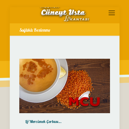
Sağlıklı Beslenme
Lö’Mercimek Çorbası…