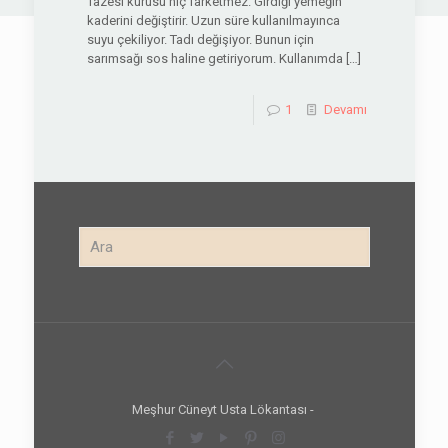
Tazesi kurusu hiç farketmez. Girdiği yemeğin
kaderini değiştirir. Uzun süre kullanılmayınca
suyu çekiliyor. Tadı değişiyor. Bunun için
sarımsağı sos haline getiriyorum. Kullanımda
[…]
1
Devamı
Meşhur Cüneyt Usta Lökantası -