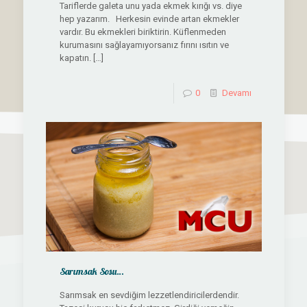
Tariflerde galeta unu yada ekmek kırığı vs. diye
hep yazarım. Herkesin evinde artan ekmekler
vardır. Bu ekmekleri biriktirin. Küflenmeden
kurumasını sağlayamıyorsanız fırını ısıtın ve
kapatın.
[…]
0
Devamı
Sarımsak Sosu…
Sarımsak en sevdiğim lezzetlendiricilerdendir.