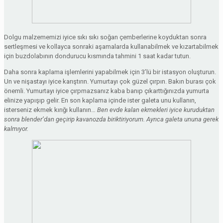
Dolgu malzememizi iyice sıkı sıkı soğan çemberlerine koyduktan sonra
sertleşmesi ve kollayca sonraki aşamalarda kullanabilmek ve kızartabilmek
için buzdolabının dondurucu kısmında tahmini 1 saat kadar tutun.
Daha sonra kaplama işlemlerini yapabilmek için 3’lü bir istasyon oluşturun.
Un ve nişastayı iyice karıştırın. Yumurtayı çok güzel çırpın. Bakın burası çok
önemli. Yumurtayı iyice çırpmazsanız kaba banıp çıkarttığınızda yumurta
elinize yapışıp gelir. En son kaplama içinde ister galeta unu kullanın,
isterseniz ekmek kırığı kullanın…
Ben evde kalan ekmekleri iyice kuruduktan
sonra blender’dan geçirip kavanozda biriktiriyorum. Ayrıca galeta ununa gerek
kalmıyor.