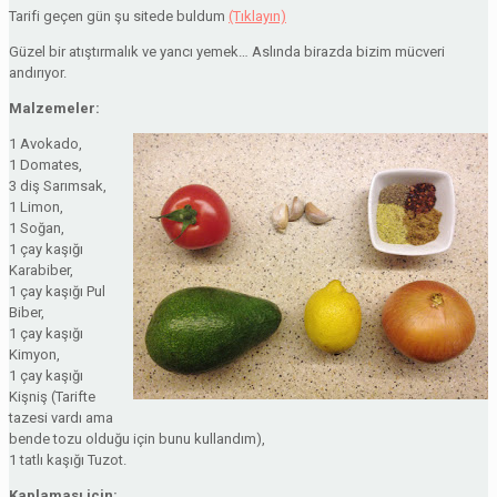
Tarifi geçen gün şu sitede buldum
(Tıklayın)
Güzel bir atıştırmalık ve yancı yemek… Aslında birazda bizim mücveri
andırıyor.
Malzemeler:
1 Avokado,
1 Domates,
3 diş Sarımsak,
1 Limon,
1 Soğan,
1 çay kaşığı
Karabiber,
1 çay kaşığı Pul
Biber,
1 çay kaşığı
Kimyon,
1 çay kaşığı
Kişniş (Tarifte
tazesi vardı ama
bende tozu olduğu için bunu kullandım),
1 tatlı kaşığı Tuzot.
Kaplaması için: