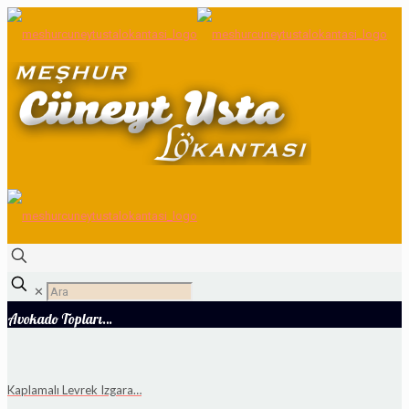
✕
Avokado Topları…
Kaplamalı Levrek Izgara…