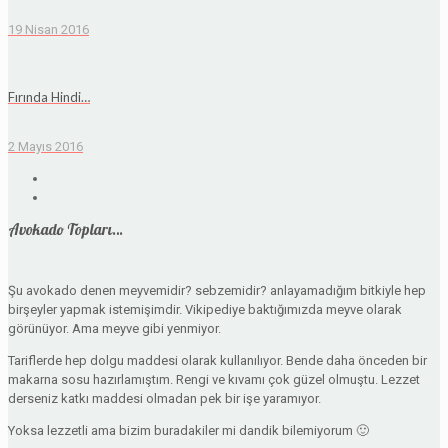
19 Nisan 2016
Fırında Hindi…
2 Mayıs 2016
Avokado Topları…
Şu avokado denen meyvemidir? sebzemidir? anlayamadığım bitkiyle hep
birşeyler yapmak istemişimdir. Vikipediye baktığımızda meyve olarak
görünüyor. Ama meyve gibi yenmiyor.
Tariflerde hep dolgu maddesi olarak kullanılıyor. Bende daha önceden bir
makarna sosu hazırlamıştım. Rengi ve kıvamı çok güzel olmuştu. Lezzet
derseniz katkı maddesi olmadan pek bir işe yaramıyor.
Yoksa lezzetli ama bizim buradakiler mi dandik bilemiyorum 🙂