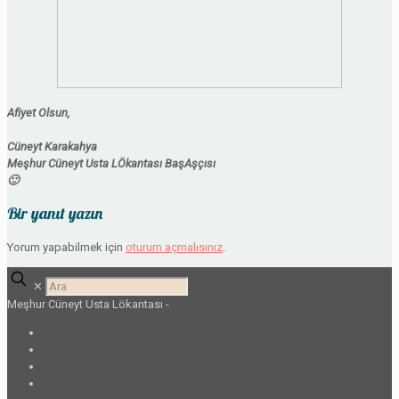
Afiyet Olsun,
Cüneyt Karakahya
Meşhur Cüneyt Usta LÖkantası BaşAşçısı
🙂
Bir yanıt yazın
Yorum yapabilmek için
oturum açmalısınız
.
✕
Meşhur Cüneyt Usta Lökantası -