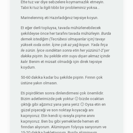
Ette tuz var diye sebzelere koymamazlık etmeyin.
Tabii ki tuz la ilgili tıbbi bir probleminiz yoksa…
Marinelenmiş eti Hazırladığınız tepsiye koyun.
Et eğer derli topluysa, tavada mühürlenebilecek
şekildeyse önce her tarafını tavada mühürleyin.
Burda
demek istediğim (Tecrübesi olmayanlar için) tavayı
yüksek ısıda ısıtın. İçine çok az yağ koyun. Yada fırça
ile sürün. İyice ısındıktan sonra etin her yüzünü1-2’şer
dakika pişirin. bu şekilde etin suyu dışarı akmaz içinde
kalır.
Benim et müsait olmadığı için direk tepsiye
koydum.
50-60 dakika kadar bu şekilde pişirin. Fırının çok
üstüne yakın olmasın.
Eti pişirdikten sonra dinlendirmesi çok önemlidir.
Bizim adetlerimizde pek yoktur 🙂 bizde ocaktan
çıktığı gibi ağzımız yana yana yeriz 🙂 Oysa etin en
güzel pişeceği ve son noktayı koyacağı anı
kaçırıyoruz. Etin kendi iç ısısıyla pişme anını
kaçırıyoruz. Ben bu gibi yemeklerde hemen eti
fırından alıyorum. Alüminyum folyoya sarıyorum ve
15-20 dakika bekletiyorum. Burda alüminyum