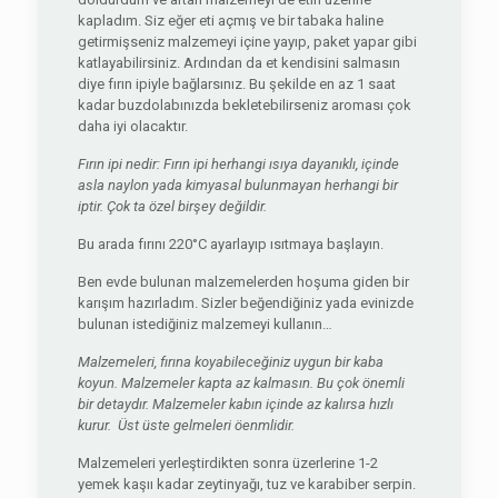
kapladım. Siz eğer eti açmış ve bir tabaka haline
getirmişseniz malzemeyi içine yayıp, paket yapar gibi
katlayabilirsiniz. Ardından da et kendisini salmasın
diye fırın ipiyle bağlarsınız. Bu şekilde en az 1 saat
kadar buzdolabınızda bekletebilirseniz aroması çok
daha iyi olacaktır.
Fırın ipi nedir: Fırın ipi herhangi ısıya dayanıklı, içinde
asla naylon yada kimyasal bulunmayan herhangi bir
iptir. Çok ta özel birşey değildir.
Bu arada fırını 220°C ayarlayıp ısıtmaya başlayın.
Ben evde bulunan malzemelerden hoşuma giden bir
karışım hazırladım. Sizler beğendiğiniz yada evinizde
bulunan istediğiniz malzemeyi kullanın…
Malzemeleri, fırına koyabileceğiniz uygun bir kaba
koyun. Malzemeler kapta az kalmasın. Bu çok önemli
bir detaydır. Malzemeler kabın içinde az kalırsa hızlı
kurur. Üst üste gelmeleri öenmlidir.
Malzemeleri yerleştirdikten sonra üzerlerine 1-2
yemek kaşıı kadar zeytinyağı, tuz ve karabiber serpin.