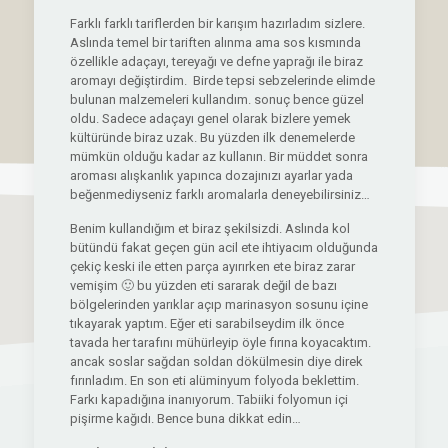
Farklı farklı tariflerden bir karışım hazırladım sizlere.
Aslında temel bir tariften alınma ama sos kısmında
özellikle adaçayı, tereyağı ve defne yaprağı ile biraz
aromayı değiştirdim. Birde tepsi sebzelerinde elimde
bulunan malzemeleri kullandım. sonuç bence güzel
oldu. Sadece adaçayı genel olarak bizlere yemek
kültüründe biraz uzak. Bu yüzden ilk denemelerde
mümkün olduğu kadar az kullanın. Bir müddet sonra
aroması alışkanlık yapınca dozajınızı ayarlar yada
beğenmediyseniz farklı aromalarla deneyebilirsiniz…
Benim kullandığım et biraz şekilsizdi. Aslında kol
bütündü fakat geçen gün acil ete ihtiyacım olduğunda
çekiç keski ile etten parça ayırırken ete biraz zarar
vemişim 🙂 bu yüzden eti sararak değil de bazı
bölgelerinden yarıklar açıp marinasyon sosunu içine
tıkayarak yaptım. Eğer eti sarabilseydim ilk önce
tavada her tarafını mühürleyip öyle fırına koyacaktım.
ancak soslar sağdan soldan dökülmesin diye direk
fırınladım. En son eti alüminyum folyoda beklettim.
Farkı kapadığına inanıyorum. Tabiiki folyomun içi
pişirme kağıdı. Bence buna dikkat edin…