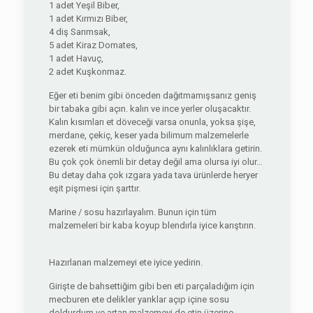
1 adet Yeşil Biber,
1 adet Kırmızı Biber,
4 diş Sarımsak,
5 adet Kiraz Domates,
1 adet Havuç,
2 adet Kuşkonmaz.
Eğer eti benim gibi önceden dağıtmamışsanız geniş
bir tabaka gibi açın. kalın ve ince yerler oluşacaktır.
Kalın kısımları et döveceği varsa onunla, yoksa şişe,
merdane, çekiç, keser yada bilimum malzemelerle
ezerek eti mümkün olduğunca aynı kalınlıklara getirin.
Bu çok çok önemli bir detay değil ama olursa iyi olur…
Bu detay daha çok ızgara yada tava ürünlerde heryer
eşit pişmesi için şarttır.
Marine / sosu hazırlayalım. Bunun için tüm
malzemeleri bir kaba koyup blendırla iyice karıştırın.
Hazırlanan malzemeyi ete iyice yedirin.
Girişte de bahsettiğim gibi ben eti parçaladığım için
mecburen ete delikler yarıklar açıp içine sosu
doldurdum ve artan malzemeyi de etin üzerine