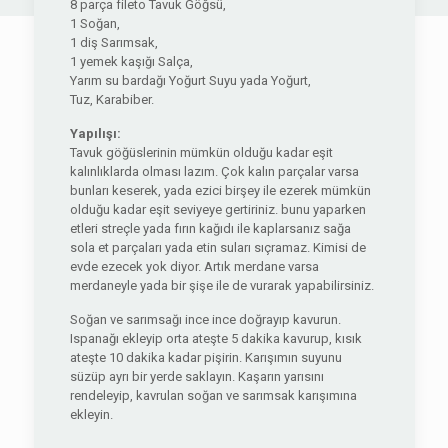
8 parça fileto Tavuk Göğsü,
1 Soğan,
1 diş Sarımsak,
1 yemek kaşığı Salça,
Yarım su bardağı Yoğurt Suyu yada Yoğurt,
Tuz, Karabiber.
Yapılışı:
Tavuk göğüslerinin mümkün olduğu kadar eşit
kalınlıklarda olması lazım. Çok kalın parçalar varsa
bunları keserek, yada ezici birşey ile ezerek mümkün
olduğu kadar eşit seviyeye gertiriniz. bunu yaparken
etleri streçle yada fırın kağıdı ile kaplarsanız sağa
sola et parçaları yada etin suları sıçramaz. Kimisi de
evde ezecek yok diyor. Artık merdane varsa
merdaneyle yada bir şişe ile de vurarak yapabilirsiniz.
Soğan ve sarımsağı ince ince doğrayıp kavurun.
Ispanağı ekleyip orta ateşte 5 dakika kavurup, kısık
ateşte 10 dakika kadar pişirin. Karışımın suyunu
süzüp ayrı bir yerde saklayın. Kaşarın yarısını
rendeleyip, kavrulan soğan ve sarımsak karışımına
ekleyin.