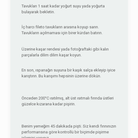
Tavukları 1 saat kadar yoğurt suyu yada yoğurta
bulayarak bekletin.
İç harcı fileto tavukların arasına koyup sarın.
Tavukların açılmaması için birer kürdan batırın.
Üzerine kaşar rendesi yada fotoğraftaki gibi kalın
parçalarla dilim dilim kaşar koyun.
En son, ıspanağın suyuna bir kaşık salça ekleyip iyice
karıştırın. Bu karışımı hepsinin üzerine dökün.
Önceden 200°C ısıtılmış, alt üst ısıtmalı fırında üstleri
güzelce kızarana kadar pişirin.
Benim yemeğim 45 dakikada pişti. Siz kendi fırınınızın
performansına göre kontrollü bir biçimde pişirme
işlemini yapınız.