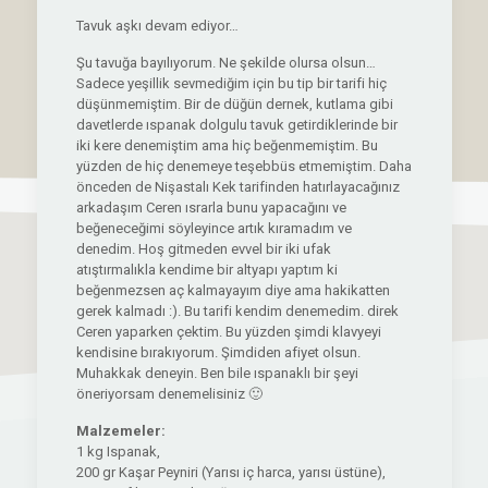
Tavuk aşkı devam ediyor…
Şu tavuğa bayılıyorum. Ne şekilde olursa olsun…
Sadece yeşillik sevmediğim için bu tip bir tarifi hiç
düşünmemiştim. Bir de düğün dernek, kutlama gibi
davetlerde ıspanak dolgulu tavuk getirdiklerinde bir
iki kere denemiştim ama hiç beğenmemiştim. Bu
yüzden de hiç denemeye teşebbüs etmemiştim. Daha
önceden de Nişastalı Kek tarifinden hatırlayacağınız
arkadaşım Ceren ısrarla bunu yapacağını ve
beğeneceğimi söyleyince artık kıramadım ve
denedim. Hoş gitmeden evvel bir iki ufak
atıştırmalıkla kendime bir altyapı yaptım ki
beğenmezsen aç kalmayayım diye ama hakikatten
gerek kalmadı :). Bu tarifi kendim denemedim. direk
Ceren yaparken çektim. Bu yüzden şimdi klavyeyi
kendisine bırakıyorum. Şimdiden afiyet olsun.
Muhakkak deneyin. Ben bile ıspanaklı bir şeyi
öneriyorsam denemelisiniz 🙂
Malzemeler:
1 kg Ispanak,
200 gr Kaşar Peyniri (Yarısı iç harca, yarısı üstüne),