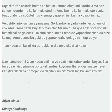
Orjinal tarifte aslında krema ile bir üst katman oluşturuluyordu. Ama ben
şahsen dondurma kullanmak istedim. Ama krema kullanmak isterseniz;
buzdolabında soğutulmuş kremayı çırpıp en üst kısma koyabilirsiniz.
Ve geldik artık sunum aşamasına. Şık bardaklar yada kadehler bunun için
çok ideal. Ama fazla büyük olmasınlar. Malum bu haliyle artık porsiyonluk
bir tatlı haline gelecek. Ha ama siz bunu bir tepside yapacaksanız o da size
kalmış. Ama bence bu şekilde yapmak daha çok göze hitap ediyor.
1 cm kadar bir kalınlıkta bardakların dibine bisküvileri koyun.
Üzerlerine de 1,5-2 cm kadar ezilmiş ve süzülmüş kabaklardan koyun. Ben
burada en üstlerine de portakal rendesi koydum. Bu rendeyi malzemeye
karıştırarak daha homojen de dağıtabilirsiniz. Yada hiç kullanmazsınız.
Afiyet Olsun…
Cüneyt Karakahya