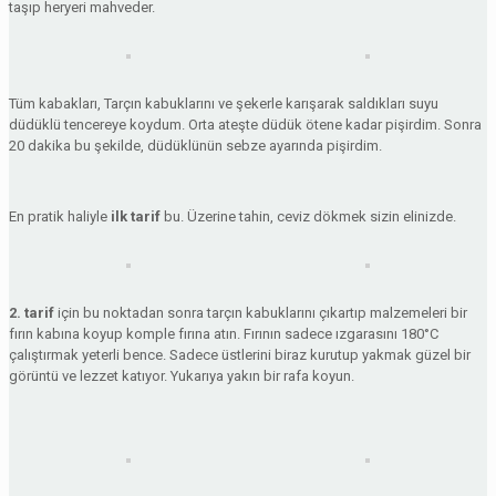
taşıp heryeri mahveder.
Tüm kabakları, Tarçın kabuklarını ve şekerle karışarak saldıkları suyu
düdüklü tencereye koydum. Orta ateşte düdük ötene kadar pişirdim. Sonra
20 dakika bu şekilde, düdüklünün sebze ayarında pişirdim.
En pratik haliyle
ilk tarif
bu. Üzerine tahin, ceviz dökmek sizin elinizde.
2. tarif
için bu noktadan sonra tarçın kabuklarını çıkartıp malzemeleri bir
fırın kabına koyup komple fırına atın. Fırının sadece ızgarasını 180°C
çalıştırmak yeterli bence. Sadece üstlerini biraz kurutup yakmak güzel bir
görüntü ve lezzet katıyor. Yukarıya yakın bir rafa koyun.