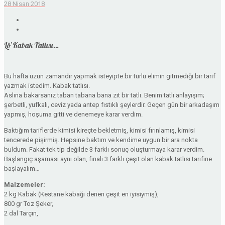
28 Nisan 2018
Lö’Kabak Tatlısı…
Bu hafta uzun zamandır yapmak isteyipte bir türlü elimin gitmediği bir tarif
yazmak istedim. Kabak tatlısı.
Aslına bakarsanız taban tabana bana zıt bir tatlı. Benim tatlı anlayışım;
şerbetli, yufkalı, ceviz yada antep fıstıklı şeylerdir. Geçen gün bir arkadaşım
yapmış, hoşuma gitti ve denemeye karar verdim.
Baktığım tariflerde kimisi kireçte bekletmiş, kimisi fırınlamış, kimisi
tencerede pişirmiş. Hepsine baktım ve kendime uygun bir ara nokta
buldum. Fakat tek tip değilde 3 farklı sonuç oluşturmaya karar verdim.
Başlangıç aşaması aynı olan, finali 3 farklı çeşit olan kabak tatlısı tarifine
başlayalım…
Malzemeler:
2 kg Kabak (Kestane kabağı denen çeşit en iyisiymiş),
800 gr Toz Şeker,
2 dal Tarçın,