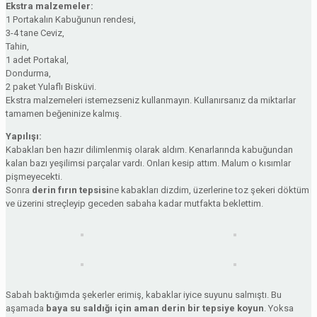
Ekstra malzemeler:
1 Portakalın Kabuğunun rendesi,
3-4 tane Ceviz,
Tahin,
1 adet Portakal,
Dondurma,
2 paket Yulaflı Bisküvi.
Ekstra malzemeleri istemezseniz kullanmayın. Kullanırsanız da miktarlar
tamamen beğeninize kalmış.
Yapılışı:
Kabakları ben hazır dilimlenmiş olarak aldım. Kenarlarında kabuğundan
kalan bazı yeşilimsi parçalar vardı. Onları kesip attım. Malum o kısımlar
pişmeyecekti.
Sonra
derin fırın tepsisi
ne kabakları dizdim, üzerlerine toz şekeri döktüm
ve üzerini streçleyip geceden sabaha kadar mutfakta beklettim.
Sabah baktığımda şekerler erimiş, kabaklar iyice suyunu salmıştı. Bu
aşamada
baya su saldığı için aman derin bir tepsiye koyun
. Yoksa