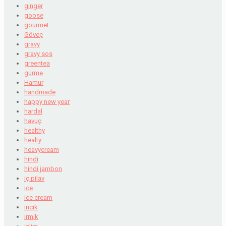
ginger
goose
gourmet
Göveç
gravy
gravy sos
greentea
gurme
Hamur
handmade
happy new year
hardal
havuç
healthy
healty
heavycream
hindi
hindi jambon
iç pilav
ice
ice cream
incik
irmik