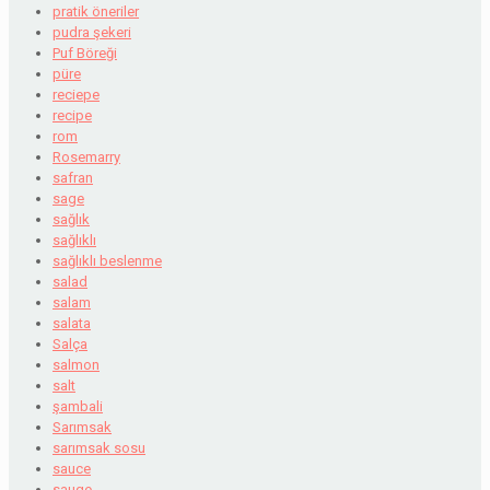
pratik öneriler
pudra şekeri
Puf Böreği
püre
reciepe
recipe
rom
Rosemarry
safran
sage
sağlık
sağlıklı
sağlıklı beslenme
salad
salam
salata
Salça
salmon
salt
şambali
Sarımsak
sarımsak sosu
sauce
sauge