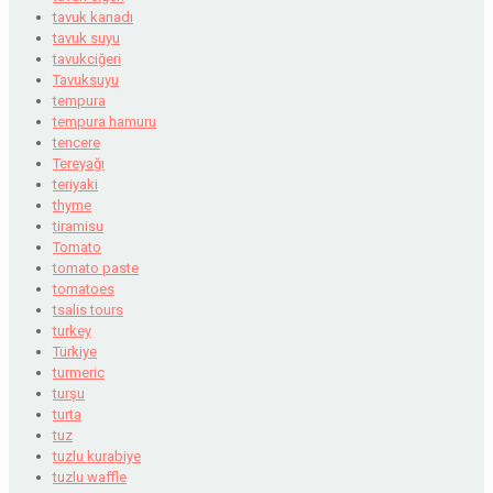
tavuk kanadı
tavuk suyu
tavukciğeri
Tavuksuyu
tempura
tempura hamuru
tencere
Tereyağı
teriyaki
thyme
tiramisu
Tomato
tomato paste
tomatoes
tsalis tours
turkey
Türkiye
turmeric
turşu
turta
tuz
tuzlu kurabiye
tuzlu waffle