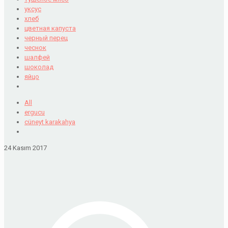
уксус
хлеб
цветная капуста
черный перец
чеснок
шалфей
шоколад
яйцо
All
ergucu
cüneyt karakahya
24 Kasım 2017