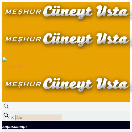
✕
каракатица