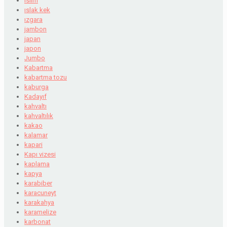
islim
ıslak kek
ızgara
jambon
japan
japon
Jumbo
Kabartma
kabartma tozu
kaburga
Kadayıf
kahvaltı
kahvaltılık
kakao
kalamar
kapari
Kapı vizesi
kaplama
kapya
karabiber
karacuneyt
karakahya
karamelize
karbonat