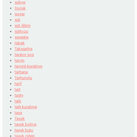
sübye
Sucuk
sugar
süt
süt dilimi
süttozu
sweetie
tabak
Taksiarhis
tarator sos
tarçın
tarçınlı kurabiye
tarhana
Tarhunotu
tarif
tart
tasty
tatlı
tatlı kurabiye
tava
Tavuk
tavuk bohça
tavuk butu
tavuk ciğeri