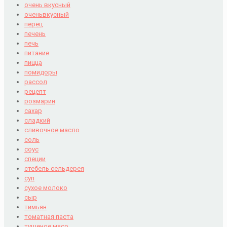
очень вкусный
оченьвкусный
перец
печень
печь
питание
пицца
помидоры
рассол
рецепт
розмарин
сахар
сладкий
сливочное масло
соль
соус
специи
стебель сельдерея
суп
сухое молоко
сыр
тимьян
томатная паста
тушеное мясо