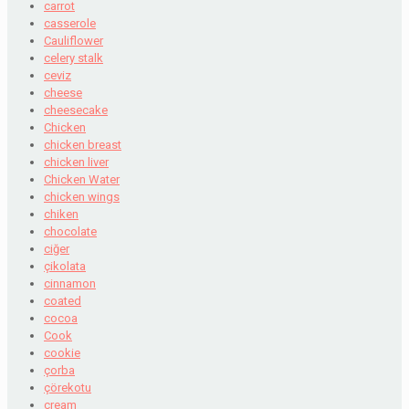
carrot
casserole
Cauliflower
celery stalk
ceviz
cheese
cheesecake
Chicken
chicken breast
chicken liver
Chicken Water
chicken wings
chiken
chocolate
ciğer
çikolata
cinnamon
coated
cocoa
Cook
cookie
çorba
çörekotu
cream