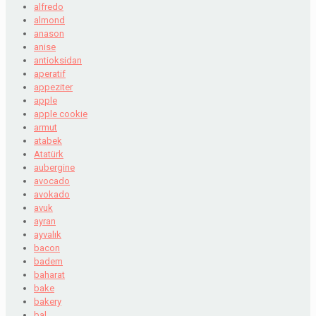
alfredo
almond
anason
anise
antioksidan
aperatif
appeziter
apple
apple cookie
armut
atabek
Atatürk
aubergine
avocado
avokado
avuk
ayran
ayvalık
bacon
badem
baharat
bake
bakery
bal