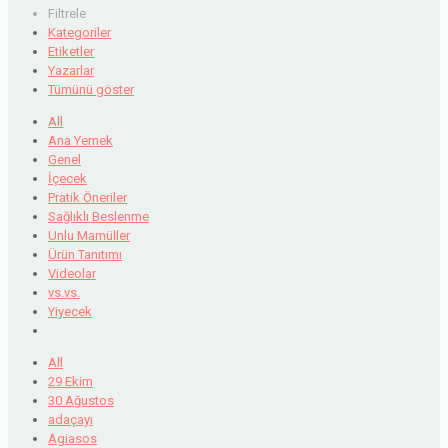
Filtrele
Kategoriler
Etiketler
Yazarlar
Tümünü göster
All
Ana Yemek
Genel
İçecek
Pratik Öneriler
Sağlıklı Beslenme
Unlu Mamüller
Ürün Tanıtımı
Videolar
vs.vs.
Yiyecek
All
29 Ekim
30 Ağustos
adaçayı
Agiasos