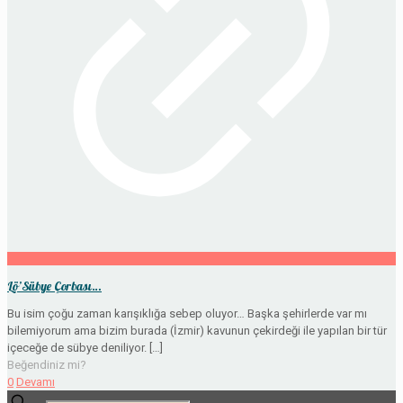
Lö’Sübye Çorbası…
Bu isim çoğu zaman karışıklığa sebep oluyor… Başka şehirlerde var mı
bilemiyorum ama bizim burada (İzmir) kavunun çekirdeği ile yapılan bir tür
içeceğe de sübye deniliyor.
[…]
Beğendiniz mi?
0
Devamı