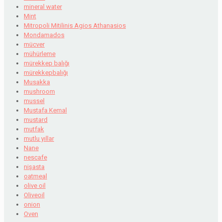
mineral water
Mint
Mitropoli Mitilinis Agios Athanasios
Mondamados
mücver
mühürleme
mürekkep balığı
mürekkepbalığı
Musakka
mushroom
mussel
Mustafa Kemal
mustard
mutfak
mutlu yıllar
Nane
nescafe
nişasta
oatmeal
olive oil
Oliveoil
onion
Oven