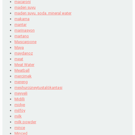
macaroni
maden suyu
maden suyu. soda. mineral water
makarna
mantar
marinasyon
martano
Mascarpone
Maya
maydanoz
meat
Meat Water
Meatball
mercimek
mereng
meşhurcüneytustalökantasi
meyveli
Midilli
midye
milföy
milk
milk powder
mince
Minced