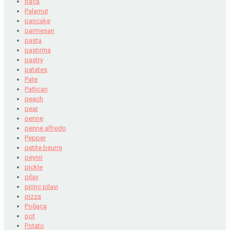
paça
Palamut
pancake
parmesan
pasta
pastırma
pastry
patates
Pate
Patlıcan
peach
pear
penne
penne alfredo
Pepper
petite beurre
peynir
pickle
pilav
pirinç pilavı
pizza
Poğaça
pot
Potato