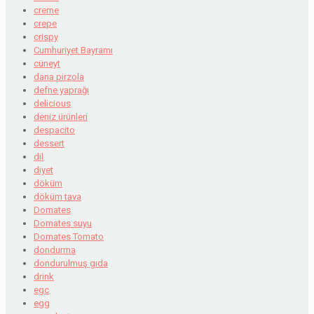
creme
crepe
crispy
Cumhuriyet Bayramı
cüneyt
dana pirzola
defne yaprağı
delicious
deniz ürünleri
despacito
dessert
dil
diyet
döküm
döküm tava
Domates
Domates suyu
Domates Tomato
dondurma
dondurulmuş gıda
drink
egc
egg