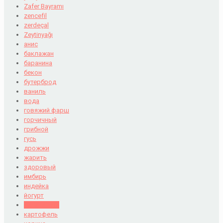
Zafer Bayramı
zencefil
zerdeçal
Zeytinyağı
анис
баклажан
баранина
бекон
бутерброд
ваниль
вода
говяжий фарш
горчичный
грибной
гусь
дрожжи
жарить
здоровый
имбирь
индейка
йогурт
каракатица
картофель