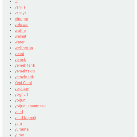
Un
vanilla
vanilya
Vinegar
volovan
waffle
walnut
water
wellington
yeast
yemek
yemek tarifi
yemektakip
yemektarifi
Yeni Cami
yeşilçay
yoghurt
yoğurt
yoğurtlu sarımsak
yulaf
yulaf kepeği
yum
yumurta
yumy