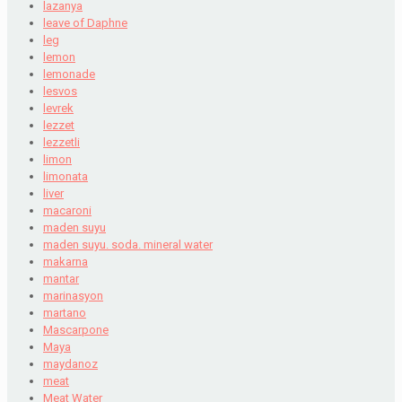
lazanya
leave of Daphne
leg
lemon
lemonade
lesvos
levrek
lezzet
lezzetli
limon
limonata
liver
macaroni
maden suyu
maden suyu. soda. mineral water
makarna
mantar
marinasyon
martano
Mascarpone
Maya
maydanoz
meat
Meat Water