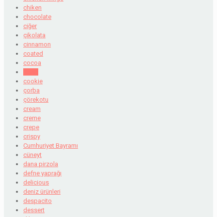
chiken
chocolate
ciğer
çikolata
cinnamon
coated
cocoa
Cook
cookie
çorba
çörekotu
cream
creme
crepe
crispy
Cumhuriyet Bayramı
cüneyt
dana pirzola
defne yaprağı
delicious
deniz ürünleri
despacito
dessert