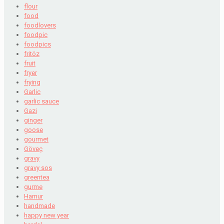
flour
food
foodlovers
foodpic
foodpics
fritöz
fruit
fryer
frying
Garlic
garlic sauce
Gazi
ginger
goose
gourmet
Göveç
gravy
gravy sos
greentea
gurme
Hamur
handmade
happy new year