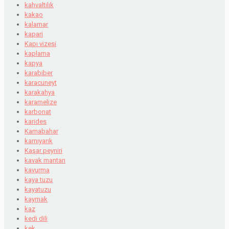
kahvaltılık
kakao
kalamar
kapari
Kapı vizesi
kaplama
kapya
karabiber
karacuneyt
karakahya
karamelize
karbonat
karides
Karnabahar
karnıyarık
Kaşar peyniri
kavak mantarı
kavurma
kaya tuzu
kayatuzu
kaymak
kaz
kedi dili
kek