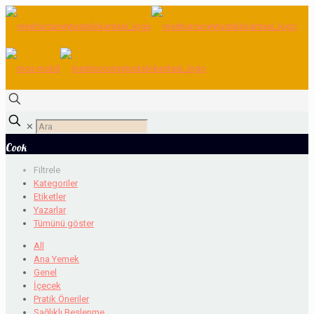
✕
Cook
Filtrele
Kategoriler
Etiketler
Yazarlar
Tümünü göster
All
Ana Yemek
Genel
İçecek
Pratik Öneriler
Sağlıklı Beslenme