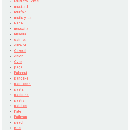
Mustafa Kemal
mustard
mutfak
mutlu yıllar
Nane
nescafe
nişasta
oatmeal
olive oil
Oliveoil
onion
Oven
paça
Palamut
pancake
parmesan
pasta
pastırma
pastry
patates
Pate
Patlıcan
peach
pear