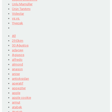
Unlu Mamüller
Ürün Tanıtımı
Videolar
vs.vs.
Yiyecek
All
29 Ekim
30 Ağustos
adaçayı
Agiasos
alfredo
almond
anason
anise
antioksidan
aperatif
appeziter
apple
apple cookie
armut
atabek
Atatürk