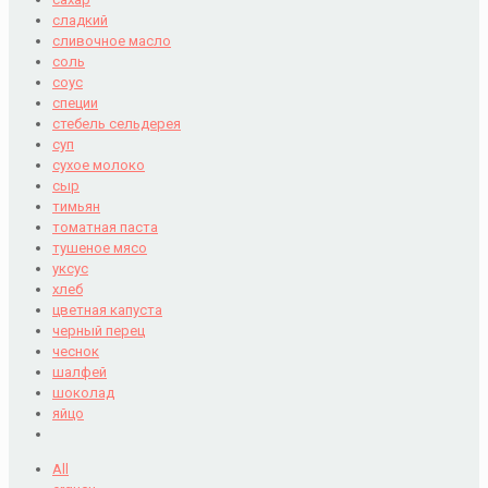
сладкий
сливочное масло
соль
соус
специи
стебель сельдерея
суп
сухое молоко
сыр
тимьян
томатная паста
тушеное мясо
уксус
хлеб
цветная капуста
черный перец
чеснок
шалфей
шоколад
яйцо
All