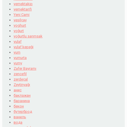
yemektakip
yemektarifi
Yeni Cami
yeşilçay
yoghurt
yoğurt
yoğurtlu sarımsak
yulaf
yulaf kepeği
yum
yumurta
yumy
Zafer Bayramı
zencefil
zerdeçal
Zeytinyağı
анис
баклажан
баранина
бекон
бутерброд
ваниль
вода