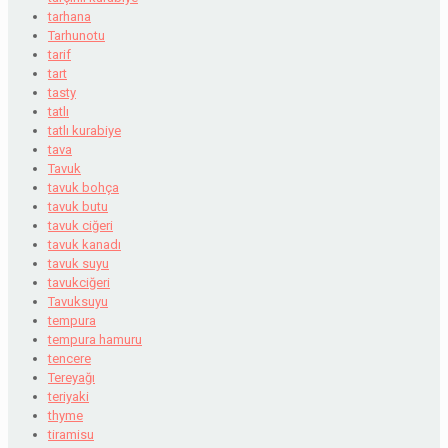
tarhana
Tarhunotu
tarif
tart
tasty
tatlı
tatlı kurabiye
tava
Tavuk
tavuk bohça
tavuk butu
tavuk ciğeri
tavuk kanadı
tavuk suyu
tavukciğeri
Tavuksuyu
tempura
tempura hamuru
tencere
Tereyağı
teriyaki
thyme
tiramisu