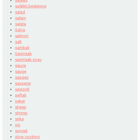
sağlıklı
sağlıklı beslenme
salad
salam
salata
Salça
salmon
salt
şambali
Sarımsak
sarımsak sosu
sauce
sauge
sauges
sausage
saviordi
şeftali
şeker
sheep
shrimp
sirke
şiş
sıvıyağ
slow cooking