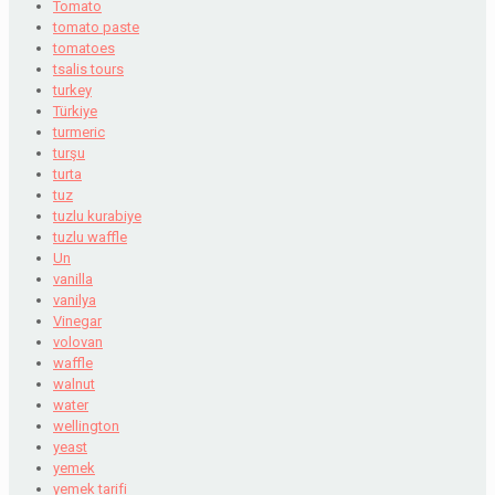
Tomato
tomato paste
tomatoes
tsalis tours
turkey
Türkiye
turmeric
turşu
turta
tuz
tuzlu kurabiye
tuzlu waffle
Un
vanilla
vanilya
Vinegar
volovan
waffle
walnut
water
wellington
yeast
yemek
yemek tarifi