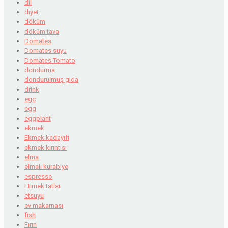
dil
diyet
döküm
döküm tava
Domates
Domates suyu
Domates Tomato
dondurma
dondurulmuş gıda
drink
egc
egg
eggplant
ekmek
Ekmek kadayıfı
ekmek kırıntısı
elma
elmalı kurabiye
espresso
Etimek tatlsı
etsuyu
ev makarnası
fish
Fırın