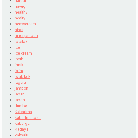
hardal
havuç
healthy
healty
heavycream
hindi
hindi jambon
iç pilav
ice
ice cream
incik
irmik
islim
ıslak kek
ızgara
jambon
japan
japon
Jumbo
Kabartma
kabartma tozu
kaburga
Kadayıf
kahvaltı