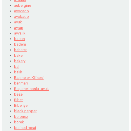
aubergine
avocado
avokado
avuk
ayran
ayvalık
bacon
badem
baharat
bake
bakery
bal
balık
Başmelek Kilisesi
benmari
Beşamel soslu tavuk
beze
Biber
Biberiye
black pepper
bolonez
börek
braised meat