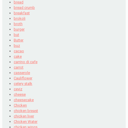
bread
bread crumb
breakfast
brokoli
broth
burger
but
Butter
buz
cacao
cake
carrino di cafe
carrot
casserole
Cauliflower
celery stalk
ceviz
cheese
cheesecake
Chicken
chicken breast
chicken liver
Chicken Water
chicken wings