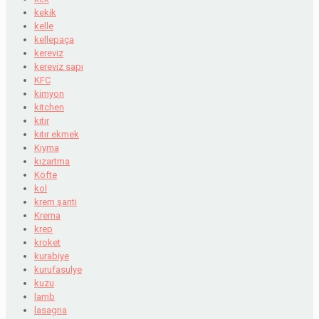
kekik
kelle
kellepaça
kereviz
kereviz sapı
KFC
kimyon
kitchen
kıtır
kıtır ekmek
Kıyma
kızartma
Köfte
kol
krem şanti
Krema
krep
kroket
kurabiye
kurufasulye
kuzu
lamb
lasagna