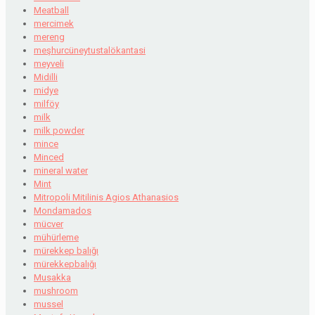
Meatball
mercimek
mereng
meşhurcüneytustalökantasi
meyveli
Midilli
midye
milföy
milk
milk powder
mince
Minced
mineral water
Mint
Mitropoli Mitilinis Agios Athanasios
Mondamados
mücver
mühürleme
mürekkep balığı
mürekkepbalığı
Musakka
mushroom
mussel