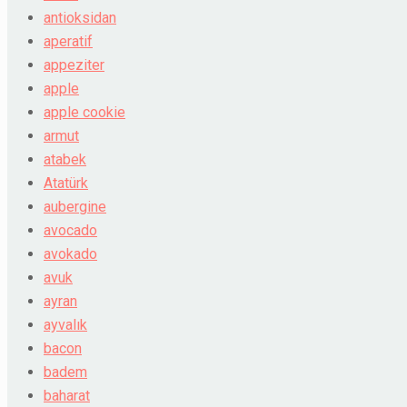
antioksidan
aperatif
appeziter
apple
apple cookie
armut
atabek
Atatürk
aubergine
avocado
avokado
avuk
ayran
ayvalık
bacon
badem
baharat