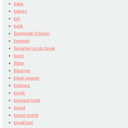
bake
bakery
bal
balık
Başmelek Kilisesi
benmari
Beşamel soslu tavuk
beze
Biber
Biberiye
black pepper
bolonez
börek
braised meat
bread
bread crumb
breakfast