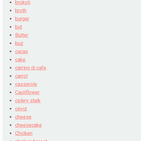
brokoli
broth
burger
but
Butter
buz
cacao
cake
carrino di cafe
carrot
casserole
Cauliflower
celery stalk
ceviz
cheese
cheesecake
Chicken