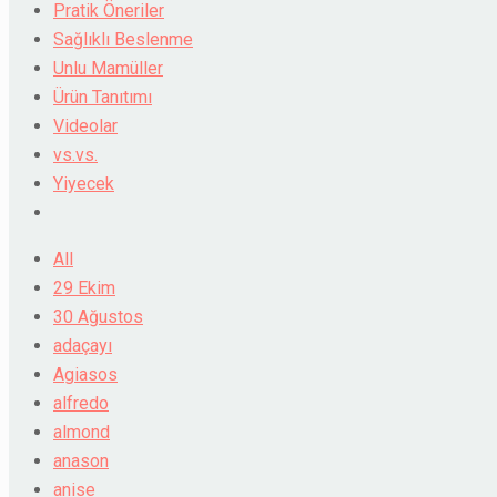
Pratik Öneriler
Sağlıklı Beslenme
Unlu Mamüller
Ürün Tanıtımı
Videolar
vs.vs.
Yiyecek
All
29 Ekim
30 Ağustos
adaçayı
Agiasos
alfredo
almond
anason
anise