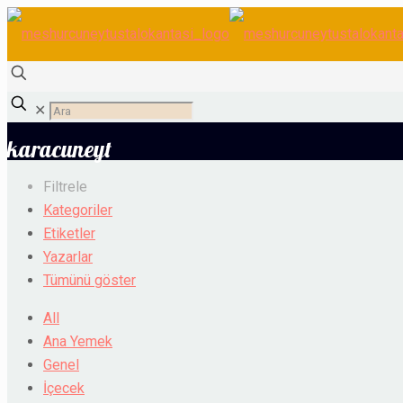
✕
karacuneyt
Filtrele
Kategoriler
Etiketler
Yazarlar
Tümünü göster
All
Ana Yemek
Genel
İçecek