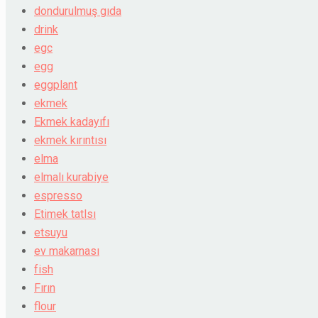
dondurulmuş gıda
drink
egc
egg
eggplant
ekmek
Ekmek kadayıfı
ekmek kırıntısı
elma
elmalı kurabiye
espresso
Etimek tatlsı
etsuyu
ev makarnası
fish
Fırın
flour