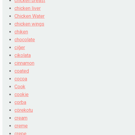
chicken breast
chicken liver
Chicken Water
chicken wings
chiken
chocolate
ciğer
çikolata
cinnamon
coated
cocoa
Cook
cookie
çorba
çörekotu
cream
creme
crepe