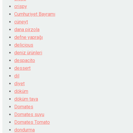
crispy
Cumhuriyet Bayramı
cüneyt
dana pirzola
defne yaprağı
delicious
deniz ürünleri
despacito
dessert
dil
diyet
döküm
döküm tava
Domates
Domates suyu
Domates Tomato
dondurma