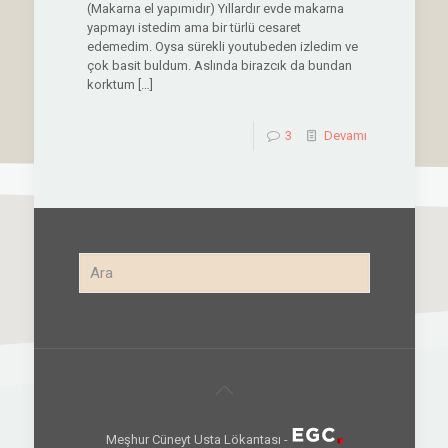
(Makarna el yapımıdır) Yıllardır evde makarna
yapmayı istedim ama bir türlü cesaret
edemedim. Oysa sürekli youtubeden izledim ve
çok basit buldum. Aslında birazcık da bundan
korktum
[…]
3
Devamı
Meşhur Cüneyt Usta Lökantası -