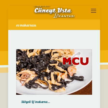
ev makarnası
Sübyeli Lö’makarna…