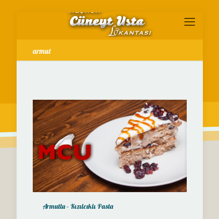
armut
Armutlu – Kızılcıklı Pasta