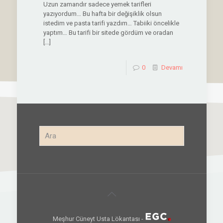
Uzun zamandır sadece yemek tarifleri
yazıyordum… Bu hafta bir değişiklik olsun
istedim ve pasta tarifi yazdım… Tabiiki öncelikle
yaptım… Bu tarifi bir sitede gördüm ve oradan
[…]
0
Devamı
Meşhur Cüneyt Usta Lökantası -