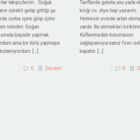
lar takipçilerim… Soğuk
Tariflerde galeta unu yada
rın sürekli gelip gittiği şu
kırığı vs. diye hep yazarım.
rde çorba işine girip içimi
Herkesin evinde artan ekme
yım istedim. Soğan
vardır. Bu ekmekleri biriktiri
sınıda bayadır yapmak
Küflenmeden kurumasını
ordum ama bir türlü yapmaya
sağlayamıyorsanız fırını ısıt
 bulamıyordum.
[…]
kapatın.
[…]
0
Devamı
0
D