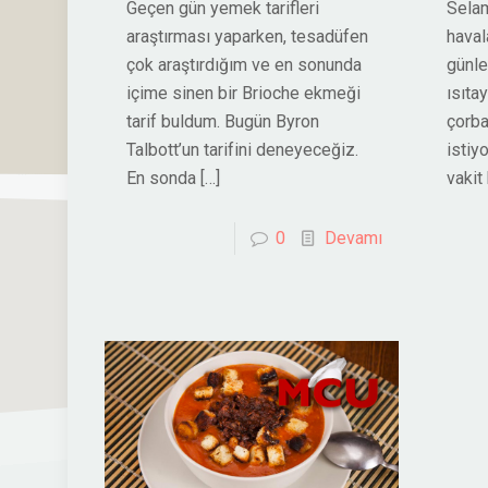
Geçen gün yemek tarifleri
Selam
araştırması yaparken, tesadüfen
havala
çok araştırdığım ve en sonunda
günle
içime sinen bir Brioche ekmeği
ısıta
tarif buldum. Bugün Byron
çorba
Talbott’un tarifini deneyeceğiz.
istiy
En sonda
[…]
vakit
0
Devamı