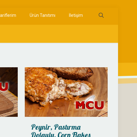
ariflerim
Ürün Tanıtımı
İletişim
Peynir, Pastırma
Dolgulu, Corn Flakes