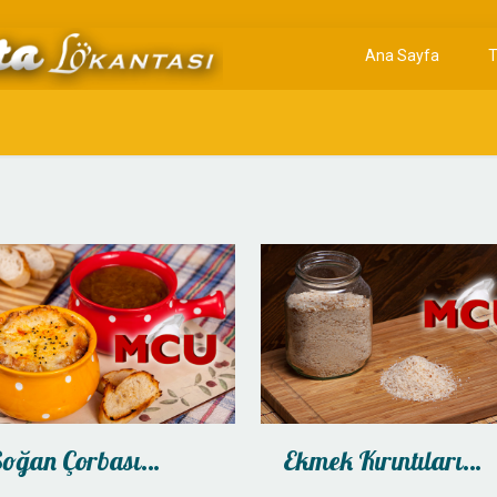
Ana Sayfa
T
Soğan Çorbası…
Ekmek Kırıntıları…