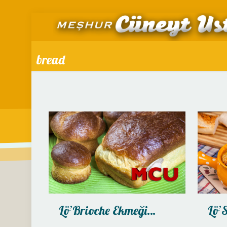
bread
Lö’Brioche Ekmeği…
Lö’