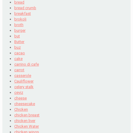
bread
bread crumb
breakfast
brokoli
broth
burger
but
Butter
buz
cacao
cake
carrino di cafe
carrot
casserole
Cauliflower
celery stalk
ceviz
cheese
cheesecake
Chicken
chicken breast
chicken liver
Chicken Water
chicken wings