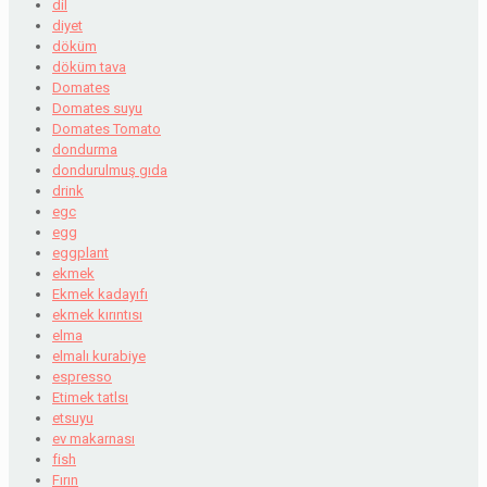
dil
diyet
döküm
döküm tava
Domates
Domates suyu
Domates Tomato
dondurma
dondurulmuş gıda
drink
egc
egg
eggplant
ekmek
Ekmek kadayıfı
ekmek kırıntısı
elma
elmalı kurabiye
espresso
Etimek tatlsı
etsuyu
ev makarnası
fish
Fırın