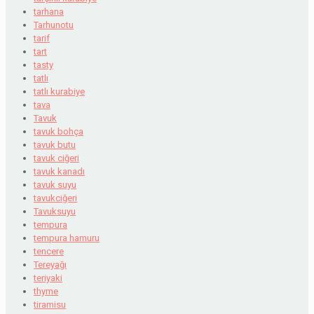
tarhana
Tarhunotu
tarif
tart
tasty
tatlı
tatlı kurabiye
tava
Tavuk
tavuk bohça
tavuk butu
tavuk ciğeri
tavuk kanadı
tavuk suyu
tavukciğeri
Tavuksuyu
tempura
tempura hamuru
tencere
Tereyağı
teriyaki
thyme
tiramisu