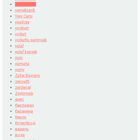
yemektakip
yemektarifi
Yeni Cami
yeşilçay
yoghurt
yoğurt
yoğurtlu sarımsak
yulaf
yulaf kepeği
yum
yumurta
yumy
Zafer Bayramı
zencefil
zerdeçal
Zeytinyağı
анис
баклажан
баранина
бекон
бутерброд
ваниль
вода