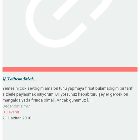
Lö’Patlıcan Kebab…
Yemesini çok sevdiğim ama bir türlü yapmaya fırsat bulamadığım bir tarifi
sizlerle paylaşmak istiyorum. Biliyorsunuz kebab türü şeyler gerçek bir
mangalda yada fırında olmalı. Ancak günümüz
[…]
Beğendiniz mi?
0
Devamı
21 Haziran 2018