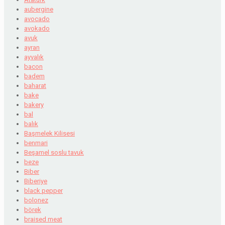
aubergine
avocado
avokado
avuk
ayran
ayvalık
bacon
badem
baharat
bake
bakery
bal
balık
Başmelek Kilisesi
benmari
Beşamel soslu tavuk
beze
Biber
Biberiye
black pepper
bolonez
börek
braised meat