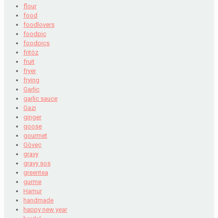
flour
food
foodlovers
foodpic
foodpics
fritöz
fruit
fryer
frying
Garlic
garlic sauce
Gazi
ginger
goose
gourmet
Göveç
gravy
gravy sos
greentea
gurme
Hamur
handmade
happy new year