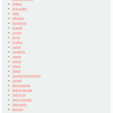
chiken
chocolate
ciğer
çikolata
cinnamon
coated
cocoa
Cook
cookie
çorba
çörekotu
cream
creme
crepe
crispy
Cumhuriyet Bayramı
cüneyt
dana pirzola
defne yaprağı
delicious
deniz ürünleri
despacito
dessert