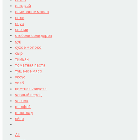
сладкий
сливочное масло
соль
соус
специи
стебель сельдерея
суп
сухое молоко
сыр
тимьян
томатная паста
тушеное мясо
уксус
хлеб
цветная капуста
черный перец
чеснок
шалфей
шоколад
яйцо
All