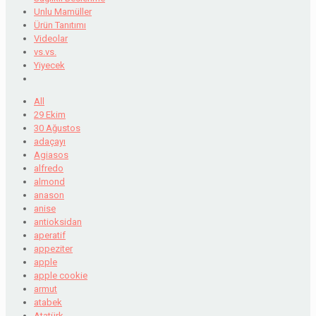
Unlu Mamüller
Ürün Tanıtımı
Videolar
vs.vs.
Yiyecek
All
29 Ekim
30 Ağustos
adaçayı
Agiasos
alfredo
almond
anason
anise
antioksidan
aperatif
appeziter
apple
apple cookie
armut
atabek
Atatürk