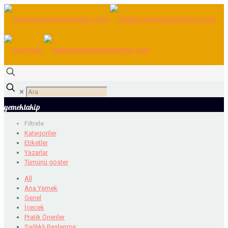
✕
yemektakip
Filtrele
Kategoriler
Etiketler
Yazarlar
Tümünü göster
All
Ana Yemek
Genel
İçecek
Pratik Öneriler
Sağlıklı Beslenme