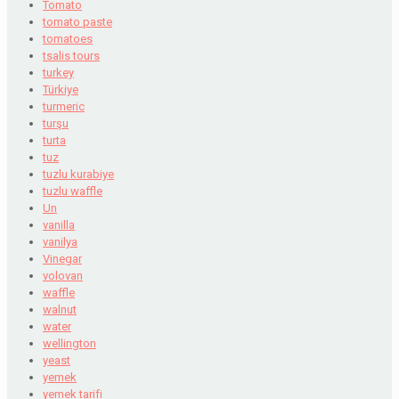
Tomato
tomato paste
tomatoes
tsalis tours
turkey
Türkiye
turmeric
turşu
turta
tuz
tuzlu kurabiye
tuzlu waffle
Un
vanilla
vanilya
Vinegar
volovan
waffle
walnut
water
wellington
yeast
yemek
yemek tarifi