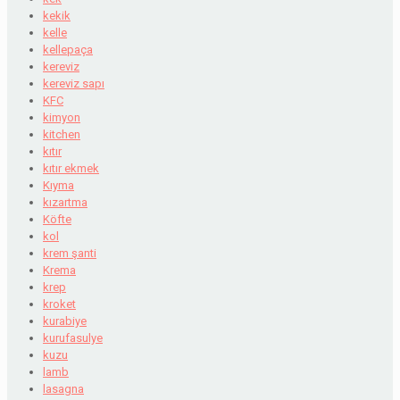
kekik
kelle
kellepaça
kereviz
kereviz sapı
KFC
kimyon
kitchen
kıtır
kıtır ekmek
Kıyma
kızartma
Köfte
kol
krem şanti
Krema
krep
kroket
kurabiye
kurufasulye
kuzu
lamb
lasagna