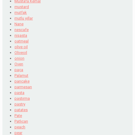
Mustafa Kemal
mustard
mutfak
mutlu yıllar
Nane
nescafe
nişasta
oatmeal
olive oil
Oliveoil
onion
Oven
paça
Palamut
pancake
parmesan
pasta
pastırma
pastry
patates
Pate
Patlıcan
peach
pear