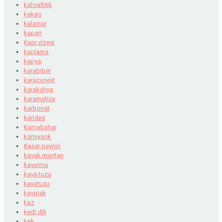
kahvaltılık
kakao
kalamar
kapari
Kapı vizesi
kaplama
kapya
karabiber
karacuneyt
karakahya
karamelize
karbonat
karides
Karnabahar
karnıyarık
Kaşar peyniri
kavak mantarı
kavurma
kaya tuzu
kayatuzu
kaymak
kaz
kedi dili
kek