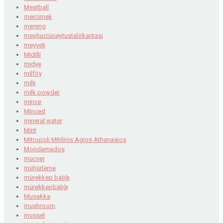
Meatball
mercimek
mereng
meşhurcüneytustalökantasi
meyveli
Midilli
midye
milföy
milk
milk powder
mince
Minced
mineral water
Mint
Mitropoli Mitilinis Agios Athanasios
Mondamados
mücver
mühürleme
mürekkep balığı
mürekkepbalığı
Musakka
mushroom
mussel