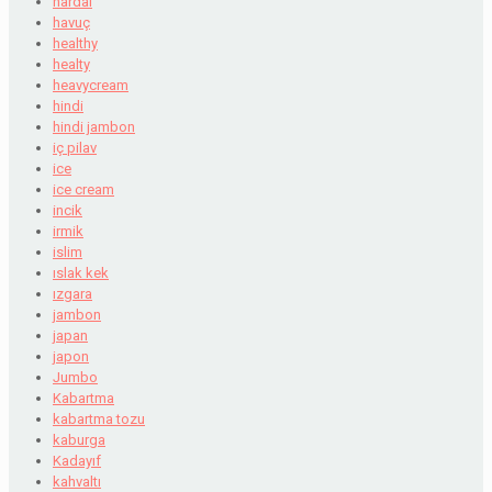
hardal
havuç
healthy
healty
heavycream
hindi
hindi jambon
iç pilav
ice
ice cream
incik
irmik
islim
ıslak kek
ızgara
jambon
japan
japon
Jumbo
Kabartma
kabartma tozu
kaburga
Kadayıf
kahvaltı