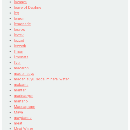
lazanya
leave of Daphne
leg
lemon
lemonade
lesvos
levrek
lezzet
lezzetli
limon
limonata
liver
macaroni
maden suyu
maden suyu. soda. mineral water
makarna
mantar
marinasyon
martano
Mascarpone
Maya
maydanoz
meat
Meat Water