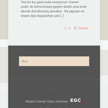
Yine bir kış günü evde oturuyorum. Karnım
acıktı. İki lokma birşey yiyeyim dedim ama evde
ekmek de kalmamış yemekte… Ne yapsam ne
etsem diye düşünürken çok
[…]
0
Devamı
Meşhur Cüneyt Usta Lökantası -