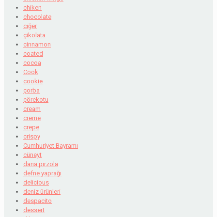
chiken
chocolate
ciğer
çikolata
cinnamon
coated
cocoa
Cook
cookie
çorba
çörekotu
cream
creme
crepe
crispy
Cumhuriyet Bayramı
cüneyt
dana pirzola
defne yaprağı
delicious
deniz ürünleri
despacito
dessert