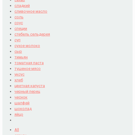
сладкий
сливочное масло
соль
соус
специи
стебель сельдерея
суп
сухое молоко
сыр
тимьян
томатная паста
тушеное мясо
уксус
хлеб
цветная капуста
черный перец
чеснок
шалфей
шоколад
яйцо
All