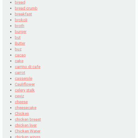
bread
bread crumb
breakfast
brokoli
broth
burger
but
Butter
buz
cacao
cake
carrino di cafe
carrot
casserole
Cauliflower
celery stalk
ceviz
cheese
cheesecake
Chicken
chicken breast
chicken liver
Chicken Water
chicken wings