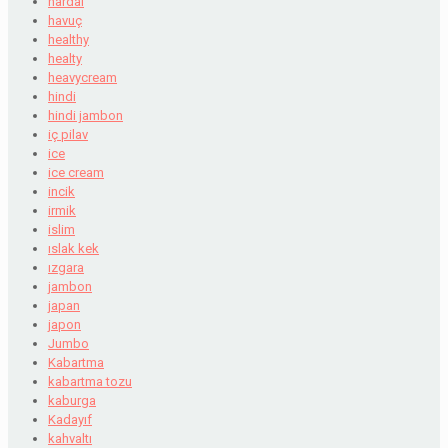
hardal
havuç
healthy
healty
heavycream
hindi
hindi jambon
iç pilav
ice
ice cream
incik
irmik
islim
ıslak kek
ızgara
jambon
japan
japon
Jumbo
Kabartma
kabartma tozu
kaburga
Kadayıf
kahvaltı