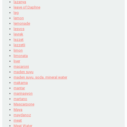
lazanya
leave of Daphne
leg
lemon
lemonade
lesvos
levrek
lezzet
lezzetli
limon
limonata
liver
macaroni
maden suyu
maden suyu. soda. mineral water
makarna
mantar
marinasyon
martano
Mascarpone
Maya
maydanoz
meat
Meat Water