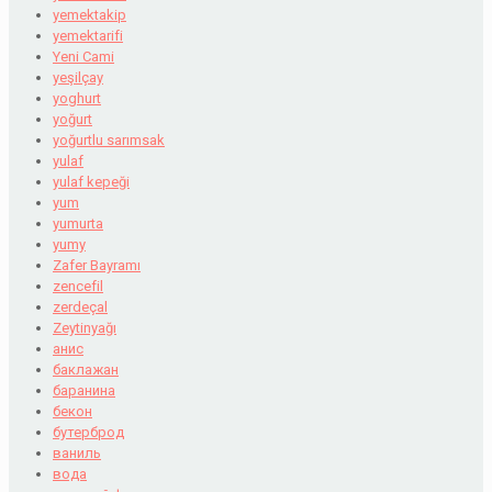
yemektakip
yemektarifi
Yeni Cami
yeşilçay
yoghurt
yoğurt
yoğurtlu sarımsak
yulaf
yulaf kepeği
yum
yumurta
yumy
Zafer Bayramı
zencefil
zerdeçal
Zeytinyağı
анис
баклажан
баранина
бекон
бутерброд
ваниль
вода