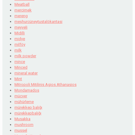
Meatball
mercimek
mereng
meşhurcüneytustalökantasi
meyveli
Midilli
midye
milföy
milk
milk powder
mince
Minced
mineral water
Mint
Mitropoli Mitilinis Agios Athanasios
Mondamados
mücver
mühürleme
mürekkep balığı
mürekkepbalığı
Musakka
mushroom
mussel