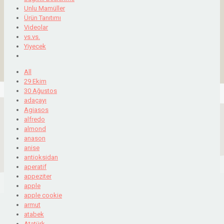
Unlu Mamüller
Ürün Tanıtımı
Videolar
vs.vs.
Yiyecek
All
29 Ekim
30 Ağustos
adaçayı
Agiasos
alfredo
almond
anason
anise
antioksidan
aperatif
appeziter
apple
apple cookie
armut
atabek
Atatürk