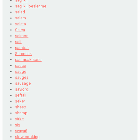
sağlıklı
sağlıklı beslenme
salad
salam
salata
Salça
salmon
salt
şambali
Sarımsak
sarımsak sosu
sauce
sauge
sauges
sausage
saviordi
şeftali
şeker
sheep
shrimp
sirke
şiş
sıvıyağ
slow cooking