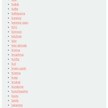
kekik
kelle
kellepaça
kereviz
kereviz sapı
KFC
kimyon
kitchen
kıtır
kıtır ekmek
Kıyma
kızartma
Köfte
kol
krem şanti
Krema
krep
kroket
kurabiye
kurufasulye
kuzu
lamb
lasagna