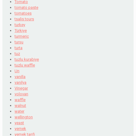
Tomato
tomato paste
tomatoes
tsalis tours
turkey
Türkiye
turmeric
turşu
turta
tuz
tuzlu kurabiye
tuzlu waffle
Un
vanilla
vanilya
Vinegar
volovan
waffle
walnut
water
wellington
yeast
yemek
yemek tarifi