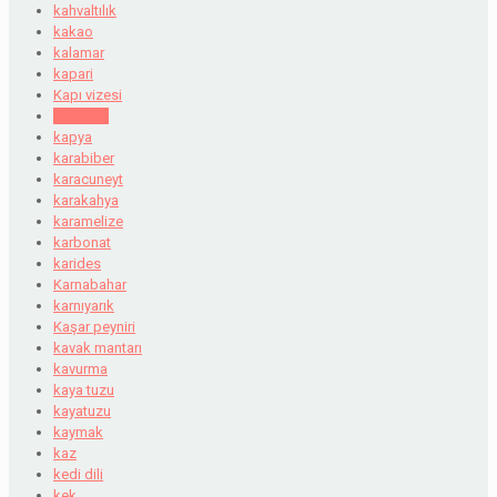
kahvaltılık
kakao
kalamar
kapari
Kapı vizesi
kaplama
kapya
karabiber
karacuneyt
karakahya
karamelize
karbonat
karides
Karnabahar
karnıyarık
Kaşar peyniri
kavak mantarı
kavurma
kaya tuzu
kayatuzu
kaymak
kaz
kedi dili
kek