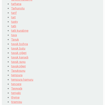
tarhana
Tarhunotu
tarif
tart
tasty
tatlı
tatlı kurabiye
tava
Tavuk
tavuk bohça
tavuk butu
tavuk ciğeri
tavuk kanadı
tavuk suyu
tavukciğeri
Tavuksuyu
tempura
tempura hamuru
tencere
Tereyağı
teriyaki
thyme
tiramisu