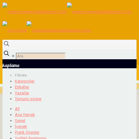
✕
kaplama
Filtrele
Kategoriler
Etiketler
Yazarlar
Tümünü göster
All
Ana Yemek
Genel
İçecek
Pratik Öneriler
Sağlıklı Beslenme