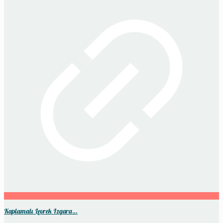
Kaplamalı Levrek Izgara…