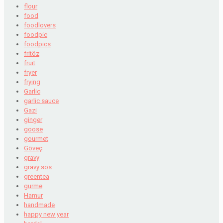
flour
food
foodlovers
foodpic
foodpics
fritöz
fruit
fryer
frying
Garlic
garlic sauce
Gazi
ginger
goose
gourmet
Göveç
gravy
gravy sos
greentea
gurme
Hamur
handmade
happy new year