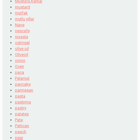
Mustafa Kemal
mustard
mutfak
mutlu yıllar
Nane
nescafe
nişasta
oatmeal
olive oil
Oliveoil
onion
Oven
paça
Palamut
pancake
parmesan
pasta
pastırma
pastry
patates
Pate
Patlıcan
peach
pear