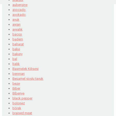
aubergine
avocado
avokado
avuk
ayran
ayvalık
bacon
badem
baharat
bake
bakery
bal
balık
Başmelek Kilisesi
benmari
Beşamel soslu tavuk
beze
Biber
Biberiye
black pepper
bolonez
börek
braised meat