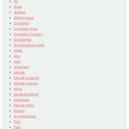
dil
diyet
döküm
döküm tava
Domates
Domates suyu
Domates Tomato
dondurma
dondurulmuş gıda
drink
egc
egg
eggplant
ekmek
Ekmek kadayıfı
ekmek kırıntısı
elma
elmalı kurabiye
espresso
Etimek tatlsı
etsuyu
ev makarnası
fish
Fırın