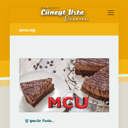
шоколад
Lö’spacito Pasta…