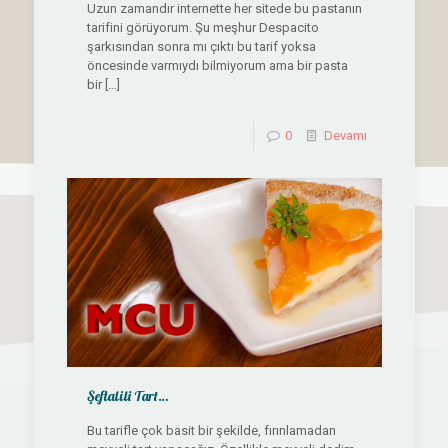
Uzun zamandır internette her sitede bu pastanın
tarifini görüyorum. Şu meşhur Despacito
şarkısından sonra mı çıktı bu tarif yoksa
öncesinde varmıydı bilmiyorum ama bir pasta
bir
[…]
0
Devamı
Şeftalili Tart…
Bu tarifle çok basit bir şekilde, fırınlamadan