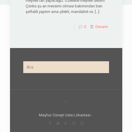
meyveli tart yapacağız. Özellikle meyveli dedim.
Çünkü şu an mevsimi olması bakımından ben
şeftalili yaptım ama çilekli, mandalinli vs.
[…]
0
Devamı
Meşhur Cüneyt Usta Lökantası -