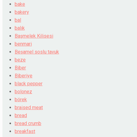
bake
bakery
bal
balık
Başmelek Kilisesi
benmari
Beşamel soslu tavuk
beze
Biber
Biberiye
black pepper
bolonez
börek
braised meat
bread
bread crumb
breakfast