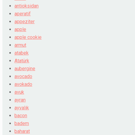
antioksidan
aperatif
appeziter
apple
apple cookie
armut
atabek
Atatürk
aubergine
avocado
avokado
avuk
ayran
ayvalık
bacon
badem
baharat