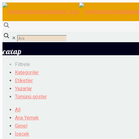
✕
сахар
Filtrele
Kategoriler
Etiketler
Yazarlar
Tümünü göster
All
Ana Yemek
Genel
İçecek