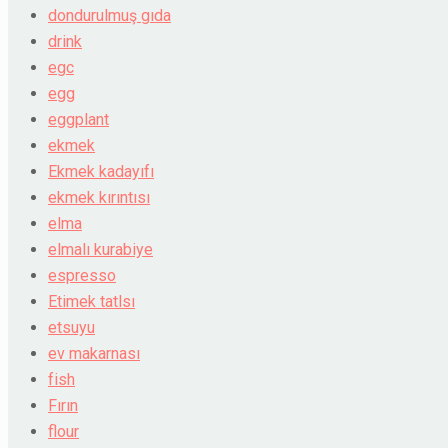
dondurulmuş gıda
drink
egc
egg
eggplant
ekmek
Ekmek kadayıfı
ekmek kırıntısı
elma
elmalı kurabiye
espresso
Etimek tatlsı
etsuyu
ev makarnası
fish
Fırın
flour