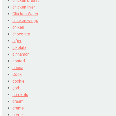
chicken breast
chicken liver
Chicken Water
chicken wings
chiken
chocolate
ciğer
çikolata
cinnamon
coated
cocoa
Cook
cookie
çorba
çörekotu
cream
creme
crepe