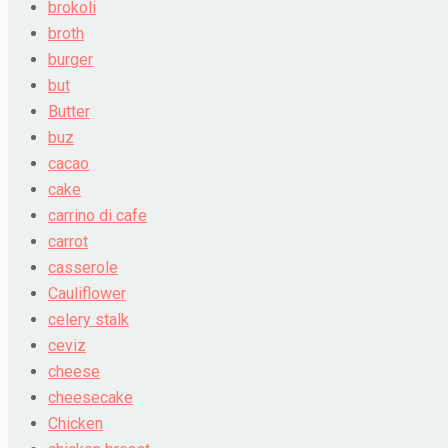
brokoli
broth
burger
but
Butter
buz
cacao
cake
carrino di cafe
carrot
casserole
Cauliflower
celery stalk
ceviz
cheese
cheesecake
Chicken