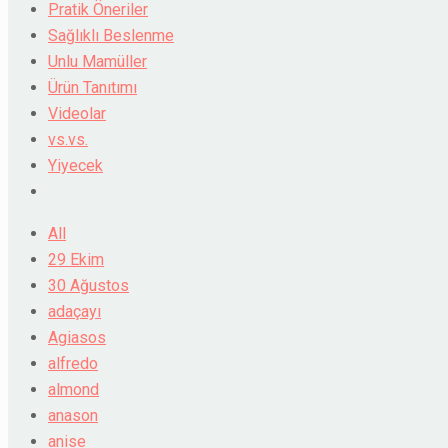
Pratik Öneriler
Sağlıklı Beslenme
Unlu Mamüller
Ürün Tanıtımı
Videolar
vs.vs.
Yiyecek
All
29 Ekim
30 Ağustos
adaçayı
Agiasos
alfredo
almond
anason
anise