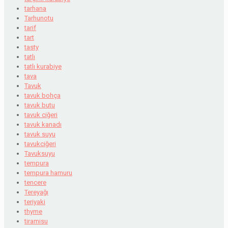
tarhana
Tarhunotu
tarif
tart
tasty
tatlı
tatlı kurabiye
tava
Tavuk
tavuk bohça
tavuk butu
tavuk ciğeri
tavuk kanadı
tavuk suyu
tavukciğeri
Tavuksuyu
tempura
tempura hamuru
tencere
Tereyağı
teriyaki
thyme
tiramisu