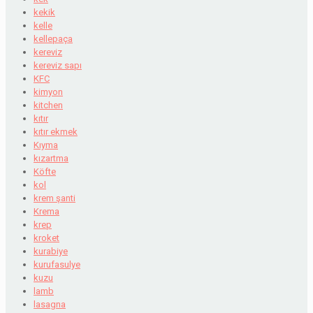
kekik
kelle
kellepaça
kereviz
kereviz sapı
KFC
kimyon
kitchen
kıtır
kıtır ekmek
Kıyma
kızartma
Köfte
kol
krem şanti
Krema
krep
kroket
kurabiye
kurufasulye
kuzu
lamb
lasagna