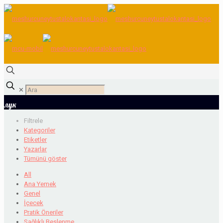
✕
лук
Filtrele
Kategoriler
Etiketler
Yazarlar
Tümünü göster
All
Ana Yemek
Genel
İçecek
Pratik Öneriler
Sağlıklı Beslenme