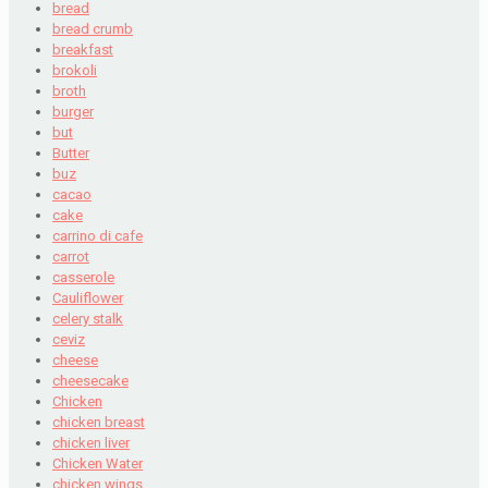
bread
bread crumb
breakfast
brokoli
broth
burger
but
Butter
buz
cacao
cake
carrino di cafe
carrot
casserole
Cauliflower
celery stalk
ceviz
cheese
cheesecake
Chicken
chicken breast
chicken liver
Chicken Water
chicken wings