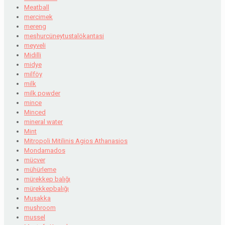
Meatball
mercimek
mereng
meşhurcüneytustalökantasi
meyveli
Midilli
midye
milföy
milk
milk powder
mince
Minced
mineral water
Mint
Mitropoli Mitilinis Agios Athanasios
Mondamados
mücver
mühürleme
mürekkep balığı
mürekkepbalığı
Musakka
mushroom
mussel