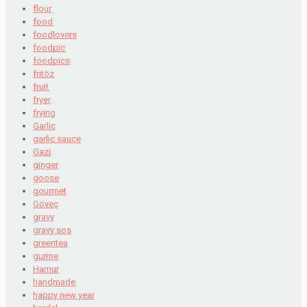
flour
food
foodlovers
foodpic
foodpics
fritöz
fruit
fryer
frying
Garlic
garlic sauce
Gazi
ginger
goose
gourmet
Göveç
gravy
gravy sos
greentea
gurme
Hamur
handmade
happy new year