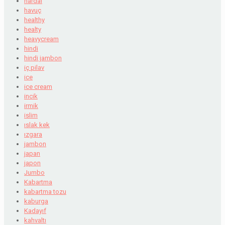
hardal
havuç
healthy
healty
heavycream
hindi
hindi jambon
iç pilav
ice
ice cream
incik
irmik
islim
ıslak kek
ızgara
jambon
japan
japon
Jumbo
Kabartma
kabartma tozu
kaburga
Kadayıf
kahvaltı