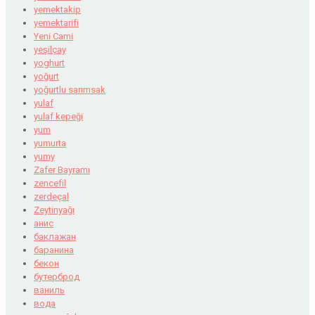
yemektakip
yemektarifi
Yeni Cami
yeşilçay
yoghurt
yoğurt
yoğurtlu sarımsak
yulaf
yulaf kepeği
yum
yumurta
yumy
Zafer Bayramı
zencefil
zerdeçal
Zeytinyağı
анис
баклажан
баранина
бекон
бутерброд
ваниль
вода