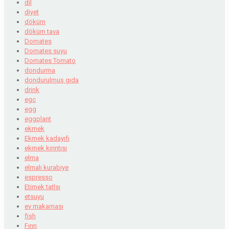
dil
diyet
döküm
döküm tava
Domates
Domates suyu
Domates Tomato
dondurma
dondurulmuş gıda
drink
egc
egg
eggplant
ekmek
Ekmek kadayıfı
ekmek kırıntısı
elma
elmalı kurabiye
espresso
Etimek tatlsı
etsuyu
ev makarnası
fish
Fırın