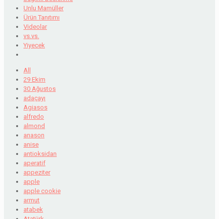
Unlu Mamüller
Ürün Tanıtımı
Videolar
vs.vs.
Yiyecek
All
29 Ekim
30 Ağustos
adaçayı
Agiasos
alfredo
almond
anason
anise
antioksidan
aperatif
appeziter
apple
apple cookie
armut
atabek
Atatürk