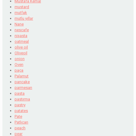
Mustafa Kemal
mustard
mutfak
mutlu yıllar
Nane
nescafe
nişasta
oatmeal
olive oil
Oliveoil
onion
Oven
paça
Palamut
pancake
parmesan
pasta
pastırma
pastry
patates
Pate
Patlıcan
peach
pear