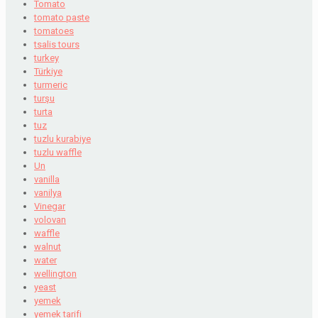
Tomato
tomato paste
tomatoes
tsalis tours
turkey
Türkiye
turmeric
turşu
turta
tuz
tuzlu kurabiye
tuzlu waffle
Un
vanilla
vanilya
Vinegar
volovan
waffle
walnut
water
wellington
yeast
yemek
yemek tarifi