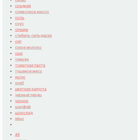
сладкий
сливочное масло
соль
соус
специи
стебель сельдерея
суп
сухое молоко
сыр
тимьян
томатная паста
тушеное мясо
уксус
хлеб
цветная капуста
черный перец
чеснок
шалфей
шоколад
яйцо
All