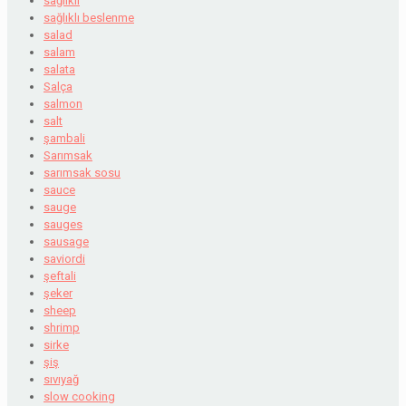
sağlıklı
sağlıklı beslenme
salad
salam
salata
Salça
salmon
salt
şambali
Sarımsak
sarımsak sosu
sauce
sauge
sauges
sausage
saviordi
şeftali
şeker
sheep
shrimp
sirke
şiş
sıvıyağ
slow cooking