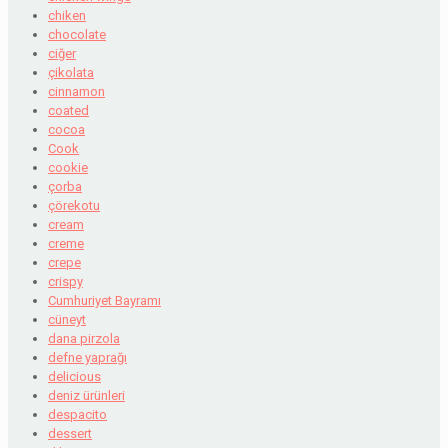
chiken
chocolate
ciğer
çikolata
cinnamon
coated
cocoa
Cook
cookie
çorba
çörekotu
cream
creme
crepe
crispy
Cumhuriyet Bayramı
cüneyt
dana pirzola
defne yaprağı
delicious
deniz ürünleri
despacito
dessert