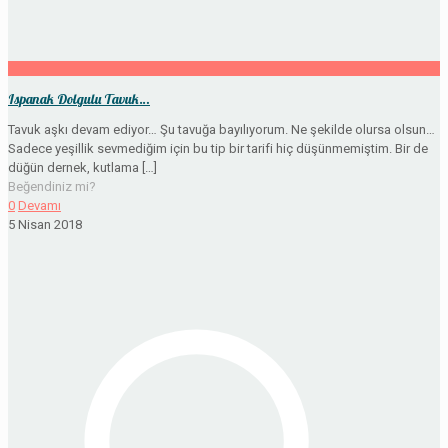
Ispanak Dolgulu Tavuk…
Tavuk aşkı devam ediyor… Şu tavuğa bayılıyorum. Ne şekilde olursa olsun…
Sadece yeşillik sevmediğim için bu tip bir tarifi hiç düşünmemiştim. Bir de
düğün dernek, kutlama
[…]
Beğendiniz mi?
0
Devamı
5 Nisan 2018