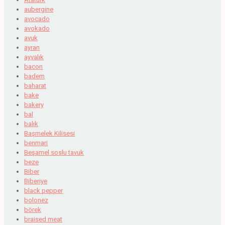
aubergine
avocado
avokado
avuk
ayran
ayvalık
bacon
badem
baharat
bake
bakery
bal
balık
Başmelek Kilisesi
benmari
Beşamel soslu tavuk
beze
Biber
Biberiye
black pepper
bolonez
börek
braised meat