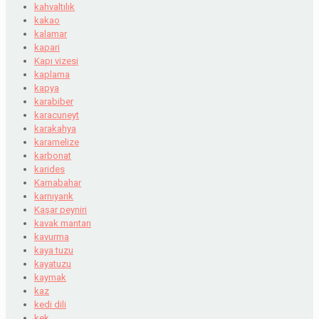
kahvaltılık
kakao
kalamar
kapari
Kapı vizesi
kaplama
kapya
karabiber
karacuneyt
karakahya
karamelize
karbonat
karides
Karnabahar
karnıyarık
Kaşar peyniri
kavak mantarı
kavurma
kaya tuzu
kayatuzu
kaymak
kaz
kedi dili
kek