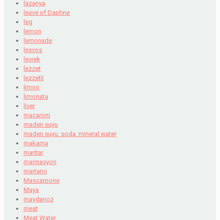
lazanya
leave of Daphne
leg
lemon
lemonade
lesvos
levrek
lezzet
lezzetli
limon
limonata
liver
macaroni
maden suyu
maden suyu. soda. mineral water
makarna
mantar
marinasyon
martano
Mascarpone
Maya
maydanoz
meat
Meat Water