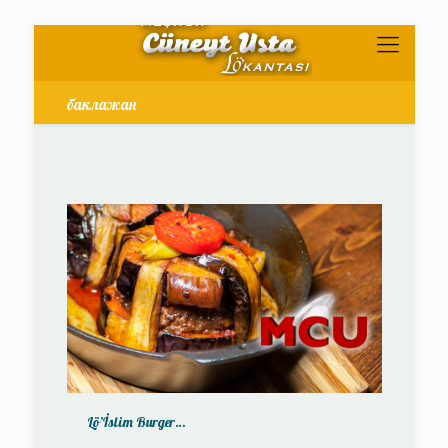
баклажан
Lö’İslim Burger…