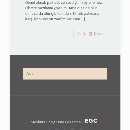
Genel olarak pek sebze sevdiğim söylenemez.
Elbette bazılarını yiyorum. Ama olsa da olur,
olmasa da olur gibilerinden. Bir tek patlıcana
karşı korkunç bir zaafım var. Yani
[…]
0
Devamı
Meşhur Cüneyt Usta Lökantası -