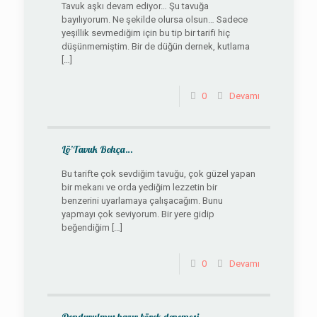
Tavuk aşkı devam ediyor… Şu tavuğa
bayılıyorum. Ne şekilde olursa olsun… Sadece
yeşillik sevmediğim için bu tip bir tarifi hiç
düşünmemiştim. Bir de düğün dernek, kutlama
[…]
0
Devamı
Lö’Tavuk Bohça…
Bu tarifte çok sevdiğim tavuğu, çok güzel yapan
bir mekanı ve orda yediğim lezzetin bir
benzerini uyarlamaya çalışacağım. Bunu
yapmayı çok seviyorum. Bir yere gidip
beğendiğim
[…]
0
Devamı