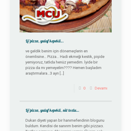
Lö’pizza, yulaf kepekli…
ve geldik benim için dönemeçlerin en
önemlisine… Pizza… Hadi ekmeği kestik, pişide
yemiyoruz, tatlıda henüz yemedim. İyide bir
pizza da mı yemeyelim???? Hemen başladım
araştırmalara…3 ayrı
[…]
0
Devamı
Lö’pizza, yulaf kepekli, süt tozlu…
Dukan diyeti yapan bir hanımefendinin blogunu
buldum. Kendisi de sanırım benim gibi pizzacı.