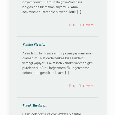
doyamıyorum… Birgün Balçova-Narlıdere
bölgesinde bir mekan arıyorduk. Ama
acıkmıştıkta. Rastgele bir yer bulduk.
[…]
0
Devamı
Patates Püresi…
Aslında bu tarifi yazayımmı yazmayayımmı emin
olamadım… Neticede herkes bir şekilde bu
yemeği yapıyor… Fakat ben kendim yapmadığım
pürelerin %99’unu beğenmem 🙂 Beğenmeme
sebebimde genellikle kıvamı
[…]
0
Devamı
Kavak Mantarı…
Basit, çok pratik ve çok lezzetli bi tarifle