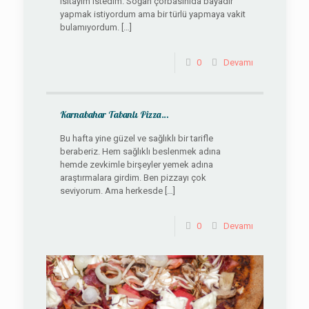
ısıtayım istedim. Soğan çorbasınıda bayadır
yapmak istiyordum ama bir türlü yapmaya vakit
bulamıyordum.
[…]
0
Devamı
Karnabahar Tabanlı Pizza…
Bu hafta yine güzel ve sağlıklı bir tarifle
beraberiz. Hem sağlıklı beslenmek adına
hemde zevkimle birşeyler yemek adına
araştırmalara girdim. Ben pizzayı çok
seviyorum. Ama herkesde
[…]
0
Devamı