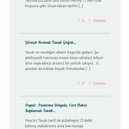
Tarifine pizzanın dibi ismini vermiş 🙂 isim çok
hoşuma gitti. Onun taban tarifini
[…]
0
Devamı
Göveçte Kremalı Tavuk Göğsü…
Tavuk en sevdiğim etlerin başında geliyor. Şu
antibiyotik mevzusu insanı biraz rahatsız ediyor
ama neye elinizi atsanız bir yamuk çikiyor… O
yüzden de bilinen büyük firmalardan
[…]
0
Devamı
Peynir, Pastırma Dolgulu, Corn Flakes
Kaplamalı Tavuk…
Yine bir Tavuk tarifi ile sizlerleyim 🙂 Belki
bıkmış olabilirsiniz ama ben tavuğa