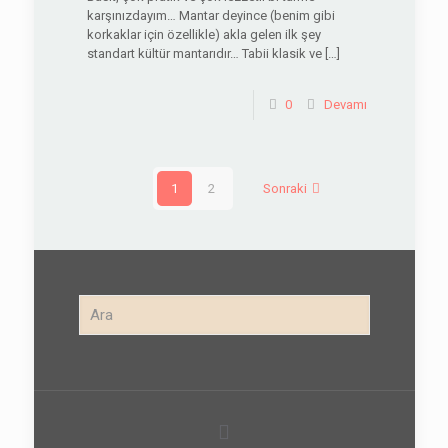
karşınızdayım… Mantar deyince (benim gibi
korkaklar için özellikle) akla gelen ilk şey
standart kültür mantarıdır… Tabii klasik ve
[…]
0
Devamı
1
2
Sonraki