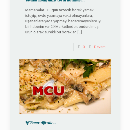
Dondurulmuş hazır börek denemesi…
Merhabalar… Bugün tazecik börek yemek
isteyip, evde yapmaya vakti olmayanlara,
üşenenlere yada yapmayı beceremeyenlere iyi
bir haberim var 🙂 Marketlerde dondurulmuş
ürün olarak sürekli bu börekleri
[…]
0
Devamı
Lö’Penne Alfredo…