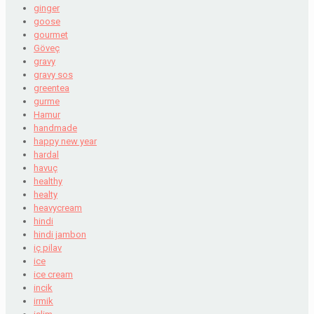
ginger
goose
gourmet
Göveç
gravy
gravy sos
greentea
gurme
Hamur
handmade
happy new year
hardal
havuç
healthy
healty
heavycream
hindi
hindi jambon
iç pilav
ice
ice cream
incik
irmik