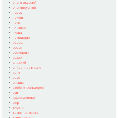
очень вкусный
оченьвкусный
перец
печень
печь
питание
пицца
помидоры
рассол
рецепт
розмарин
сахар
сладкий
сливочное масло
соль
соус
специи
стебель сельдерея
суп
сухое молоко
сыр
тимьян
томатная паста
тушеное мясо