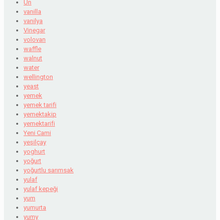
Un
vanilla
vanilya
Vinegar
volovan
waffle
walnut
water
wellington
yeast
yemek
yemek tarifi
yemektakip
yemektarifi
Yeni Cami
yeşilçay
yoghurt
yoğurt
yoğurtlu sarımsak
yulaf
yulaf kepeği
yum
yumurta
yumy