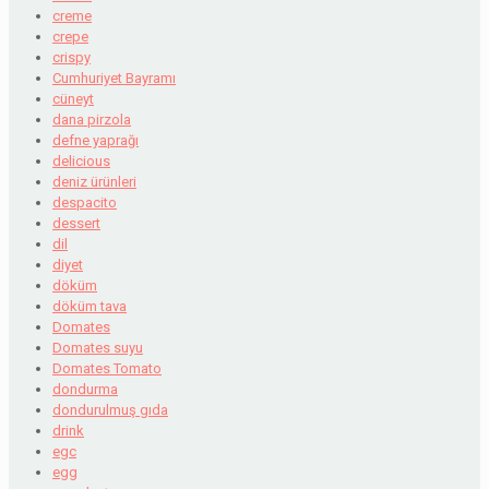
creme
crepe
crispy
Cumhuriyet Bayramı
cüneyt
dana pirzola
defne yaprağı
delicious
deniz ürünleri
despacito
dessert
dil
diyet
döküm
döküm tava
Domates
Domates suyu
Domates Tomato
dondurma
dondurulmuş gıda
drink
egc
egg