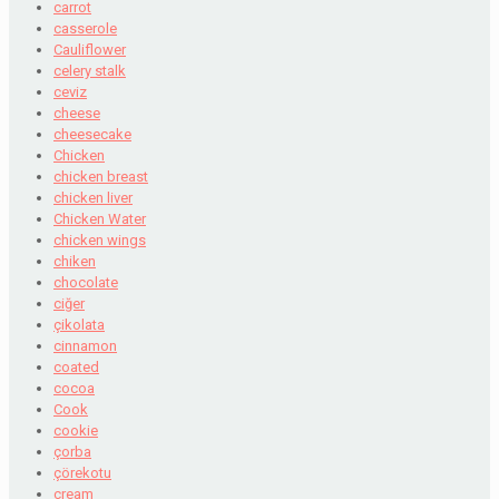
carrot
casserole
Cauliflower
celery stalk
ceviz
cheese
cheesecake
Chicken
chicken breast
chicken liver
Chicken Water
chicken wings
chiken
chocolate
ciğer
çikolata
cinnamon
coated
cocoa
Cook
cookie
çorba
çörekotu
cream