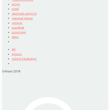
уксус
хлеб
цветная капуста
черный перец
чеснок
шалфей
шоколад
яйцо
All
ergucu
cüneyt karakahya
5 Nisan 2018