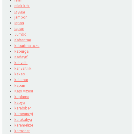
islim
ıslak kek
ızgara
jambon
japan
japon
Jumbo
Kabartma
kabartma tozu
kaburga
Kadayıf
kahvaltı
kahvaltılık
kakao
kalamar
kapari
Kapı vizesi
kaplama
kapya
karabiber
karacuneyt
karakahya
karamelize
karbonat