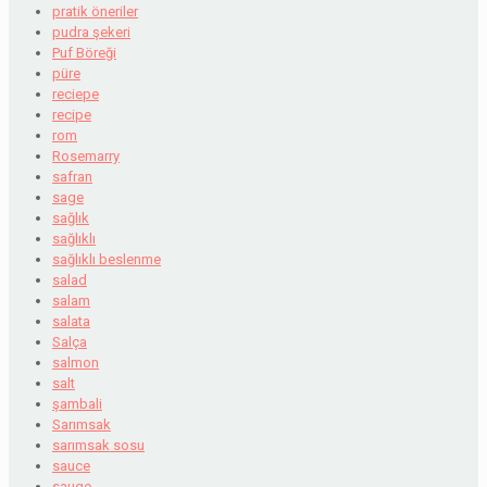
pratik öneriler
pudra şekeri
Puf Böreği
püre
reciepe
recipe
rom
Rosemarry
safran
sage
sağlık
sağlıklı
sağlıklı beslenme
salad
salam
salata
Salça
salmon
salt
şambali
Sarımsak
sarımsak sosu
sauce
sauge