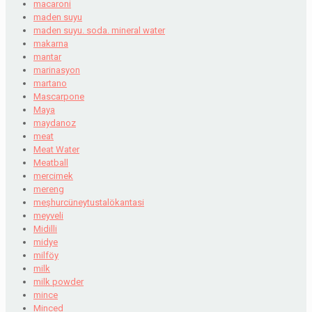
macaroni
maden suyu
maden suyu. soda. mineral water
makarna
mantar
marinasyon
martano
Mascarpone
Maya
maydanoz
meat
Meat Water
Meatball
mercimek
mereng
meşhurcüneytustalökantasi
meyveli
Midilli
midye
milföy
milk
milk powder
mince
Minced