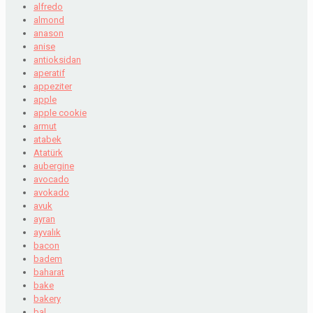
alfredo
almond
anason
anise
antioksidan
aperatif
appeziter
apple
apple cookie
armut
atabek
Atatürk
aubergine
avocado
avokado
avuk
ayran
ayvalık
bacon
badem
baharat
bake
bakery
bal