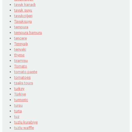
tavuk kanadı
tavuk suyu
tavukciğeri
Tavuksuyu
tempura
tempura hamuru
tencere
Tereyağı
teriyaki
thyme
tiramisu
Tomato
tomato paste
tomatoes
tsalis tours
turkey
Türkiye
turmeric
turşu
turta
tuz
tuzlu kurabiye
tuzlu waffle