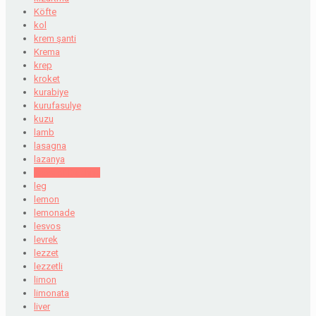
Köfte
kol
krem şanti
Krema
krep
kroket
kurabiye
kurufasulye
kuzu
lamb
lasagna
lazanya
leave of Daphne
leg
lemon
lemonade
lesvos
levrek
lezzet
lezzetli
limon
limonata
liver