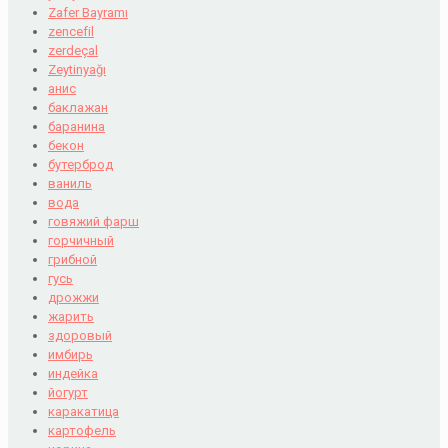
Zafer Bayramı
zencefil
zerdeçal
Zeytinyağı
анис
баклажан
баранина
бекон
бутерброд
ваниль
вода
говяжий фарш
горчичный
грибной
гусь
дрожжи
жарить
здоровый
имбирь
индейка
йогурт
каракатица
картофель