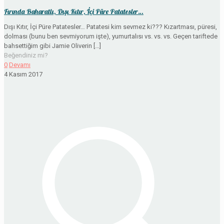
Fırında Baharatlı, Dışı Kıtır, İçi Püre Patatesler…
Dışı Kıtır, İçi Püre Patatesler… Patatesi kim sevmez ki??? Kızartması, püresi,
dolması (bunu ben sevmiyorum işte), yumurtalısı vs. vs. vs. Geçen tariftede
bahsettiğim gibi Jamie Oliverin
[…]
Beğendiniz mi?
0
Devamı
4 Kasım 2017