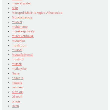
mineral water
Mint
Mitropoli Mitilinis Agios Athanasios
Mondamados
mücver
mühürleme
mürekkep balığı
mürekkepbalığı
Musakka
mushroom
mussel
Mustafa Kemal
mustard
mutfak
mutlu yıllar
Nane
nescafe
nişasta
oatmeal
olive oil
Oliveoil
onion
Oven