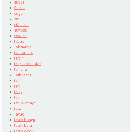
sübye
Sucuk
sugar
süt
süt dilimi
süttozu
sweetie
tabak
Taksiarhis
tarator sos
tarçın
tarçınlı kurabiye
tarhana
Tarhunotu
tarif
tart
tasty
tatlı
tatlı kurabiye
tava
Tavuk
tavuk bohça
tavuk butu
tavuk ciğeri