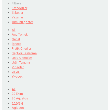
Filtrele
Kategoriler
Etiketler
Yazarlar
Tümünü göster
All
Ana Yemek
Genel
İçecek
Pratik Öneriler
Sağlıklı Beslenme
Unlu Mamüller
Ürün Tanıtımı
Videolar
vs.vs.
Yiyecek
All
29 Ekim
30 Ağustos
adaçayı
Agiasos