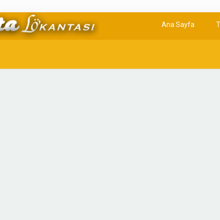
Ana Sayfa
T