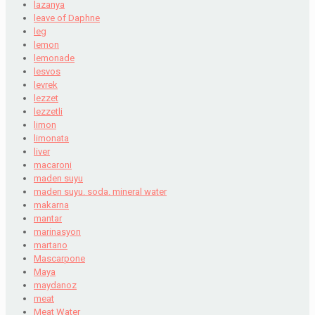
lazanya
leave of Daphne
leg
lemon
lemonade
lesvos
levrek
lezzet
lezzetli
limon
limonata
liver
macaroni
maden suyu
maden suyu. soda. mineral water
makarna
mantar
marinasyon
martano
Mascarpone
Maya
maydanoz
meat
Meat Water