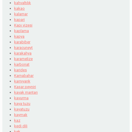
kahvaltılık
kakao
kalamar
kapari
Kapı vizesi
kaplama
kapya
karabiber
karacuneyt
karakahya
karamelize
karbonat
karides
Karnabahar
karnıyarık
Kaşar peyniri
kavak mantarı
kavurma
kaya tuzu
kayatuzu
kaymak
kaz
kedi dili
kek