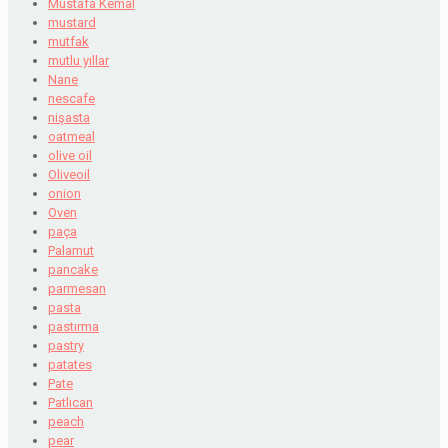
Mustafa Kemal
mustard
mutfak
mutlu yıllar
Nane
nescafe
nişasta
oatmeal
olive oil
Oliveoil
onion
Oven
paça
Palamut
pancake
parmesan
pasta
pastırma
pastry
patates
Pate
Patlıcan
peach
pear