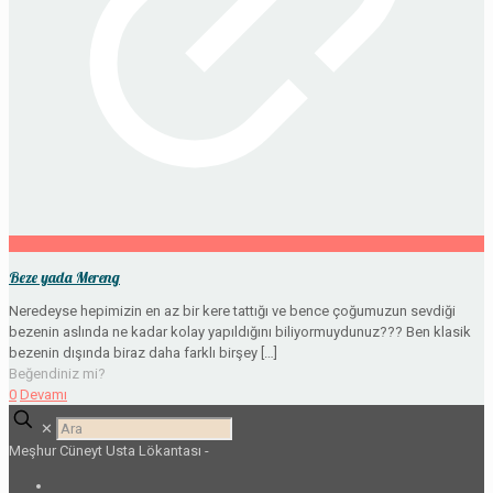
Beze yada Mereng
Neredeyse hepimizin en az bir kere tattığı ve bence çoğumuzun sevdiği
bezenin aslında ne kadar kolay yapıldığını biliyormuydunuz??? Ben klasik
bezenin dışında biraz daha farklı birşey
[…]
Beğendiniz mi?
0
Devamı
✕
Meşhur Cüneyt Usta Lökantası -