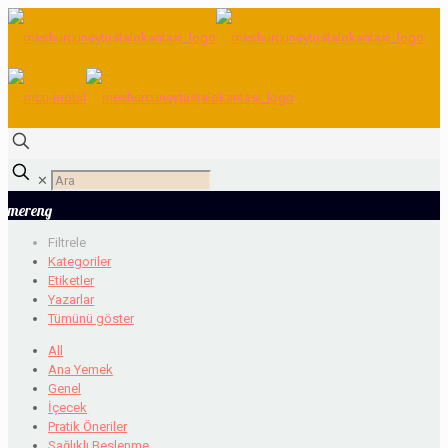
✕
mereng
Filtrele
Kategoriler
Etiketler
Yazarlar
Tümünü göster
All
Ana Yemek
Genel
İçecek
Pratik Öneriler
Sağlıklı Beslenme