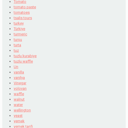
Tomato
tomato paste
tomatoes
tsalis tours
turkey
Türkiye
turmeric
turşu
turta
tuz
tuzlu kurabiye
tuzlu waffle
Un
vanilla
vanilya
Vinegar
volovan
waffle
walnut
water
wellington
yeast
yemek
yemek tarifi