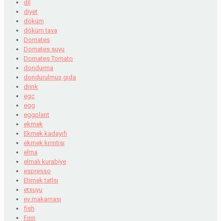
dil
diyet
döküm
döküm tava
Domates
Domates suyu
Domates Tomato
dondurma
dondurulmuş gıda
drink
egc
egg
eggplant
ekmek
Ekmek kadayıfı
ekmek kırıntısı
elma
elmalı kurabiye
espresso
Etimek tatlsı
etsuyu
ev makarnası
fish
Fırın