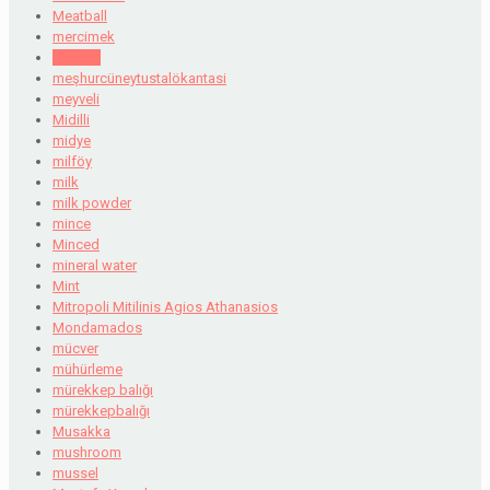
Meatball
mercimek
mereng
meşhurcüneytustalökantasi
meyveli
Midilli
midye
milföy
milk
milk powder
mince
Minced
mineral water
Mint
Mitropoli Mitilinis Agios Athanasios
Mondamados
mücver
mühürleme
mürekkep balığı
mürekkepbalığı
Musakka
mushroom
mussel