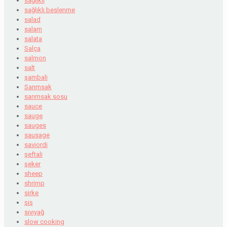
sağlıklı
sağlıklı beslenme
salad
salam
salata
Salça
salmon
salt
şambali
Sarımsak
sarımsak sosu
sauce
sauge
sauges
sausage
saviordi
şeftali
şeker
sheep
shrimp
sirke
şiş
sıvıyağ
slow cooking