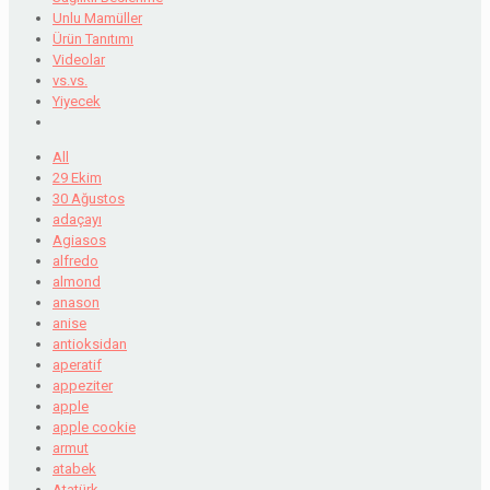
Unlu Mamüller
Ürün Tanıtımı
Videolar
vs.vs.
Yiyecek
All
29 Ekim
30 Ağustos
adaçayı
Agiasos
alfredo
almond
anason
anise
antioksidan
aperatif
appeziter
apple
apple cookie
armut
atabek
Atatürk