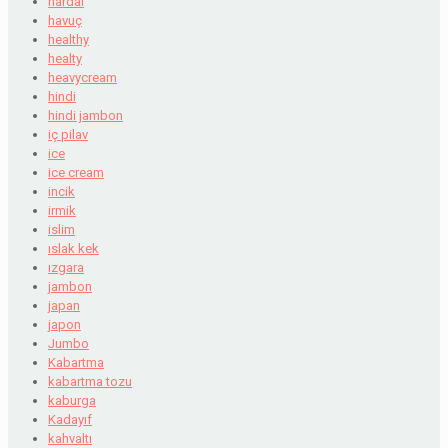
hardal
havuç
healthy
healty
heavycream
hindi
hindi jambon
iç pilav
ice
ice cream
incik
irmik
islim
ıslak kek
ızgara
jambon
japan
japon
Jumbo
Kabartma
kabartma tozu
kaburga
Kadayıf
kahvaltı