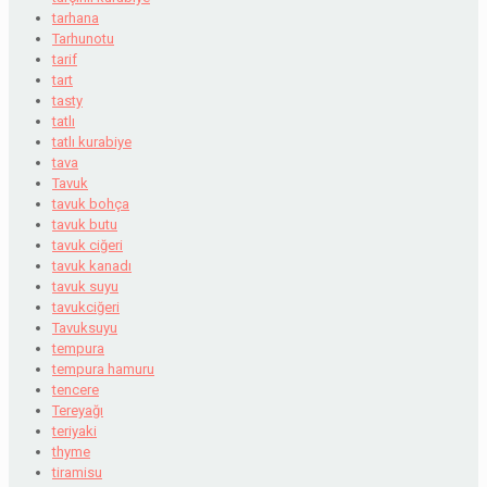
tarhana
Tarhunotu
tarif
tart
tasty
tatlı
tatlı kurabiye
tava
Tavuk
tavuk bohça
tavuk butu
tavuk ciğeri
tavuk kanadı
tavuk suyu
tavukciğeri
Tavuksuyu
tempura
tempura hamuru
tencere
Tereyağı
teriyaki
thyme
tiramisu