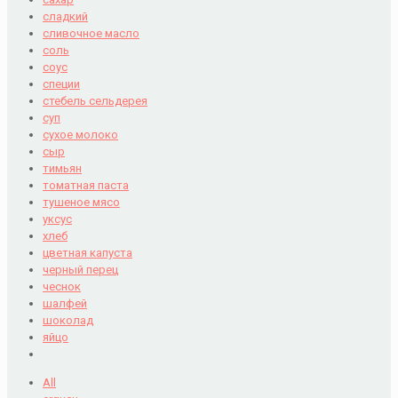
сладкий
сливочное масло
соль
соус
специи
стебель сельдерея
суп
сухое молоко
сыр
тимьян
томатная паста
тушеное мясо
уксус
хлеб
цветная капуста
черный перец
чеснок
шалфей
шоколад
яйцо
All