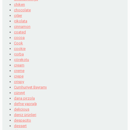
chiken
chocolate
ciğer
çikolata
cinnamon
coated
cocoa
Cook
cookie
çorba
çörekotu
cream
creme
crepe
crispy
Cumhuriyet Bayramı
cüneyt
dana pirzola
defne yaprağı
delicious
deniz ürünleri
despacito
dessert