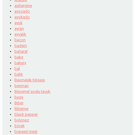
aubergine
avocado
avokado
avuk
ayran
ayvalık
bacon
badem
baharat
bake
bakery
bal
balık
Başmelek Kilisesi
benmari
Beşamel soslu tavuk
beze
Biber
Biberiye
black pepper
bolonez
börek
braised meat