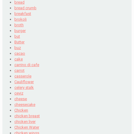
bread
bread crumb
breakfast
brokoli
broth
burger
but
Butter
buz
cacao
cake
carrino di cafe
carrot
casserole
Cauliflower
celery stalk
ceviz
cheese
cheesecake
Chicken
chicken breast
chicken liver
Chicken Water
chicken wings