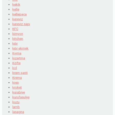
kekik
kelle
kellepaça
kereviz
kereviz sapı
KFC
kimyon
kitchen
kıtır
kıtır ekmek
Kıyma
kızartma
Köfte
kol
krem şanti
Krema
krep
kroket
kurabiye
kurufasulye
kuzu
lamb
lasagna