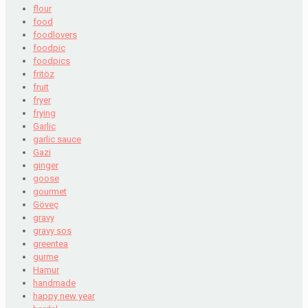
flour
food
foodlovers
foodpic
foodpics
fritöz
fruit
fryer
frying
Garlic
garlic sauce
Gazi
ginger
goose
gourmet
Göveç
gravy
gravy sos
greentea
gurme
Hamur
handmade
happy new year