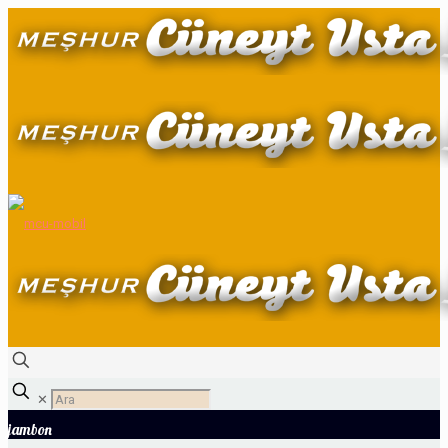
✕
jambon