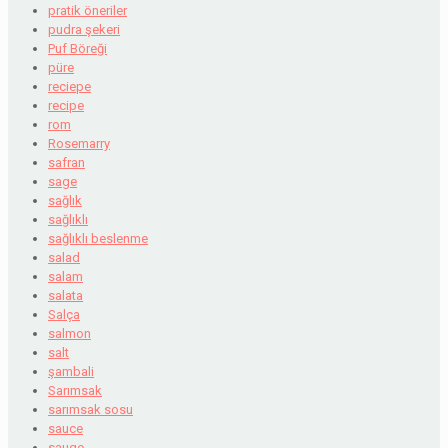
pratik öneriler
pudra şekeri
Puf Böreği
püre
reciepe
recipe
rom
Rosemarry
safran
sage
sağlık
sağlıklı
sağlıklı beslenme
salad
salam
salata
Salça
salmon
salt
şambali
Sarımsak
sarımsak sosu
sauce
sauge