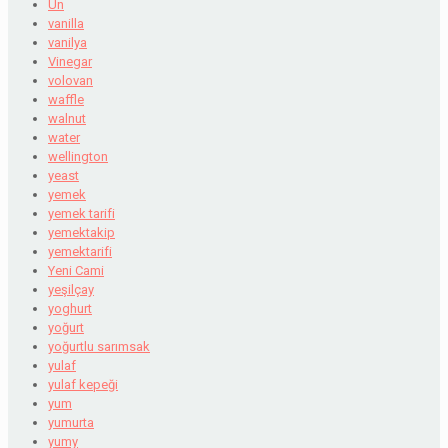
Un
vanilla
vanilya
Vinegar
volovan
waffle
walnut
water
wellington
yeast
yemek
yemek tarifi
yemektakip
yemektarifi
Yeni Cami
yeşilçay
yoghurt
yoğurt
yoğurtlu sarımsak
yulaf
yulaf kepeği
yum
yumurta
yumy