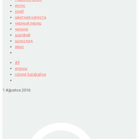
уксус
хлеб
цветная капуста
черный перец
чеснок
шалфей
шоколад
яйцо
All
ergucu
cüneyt karakahya
1 Ağustos 2016