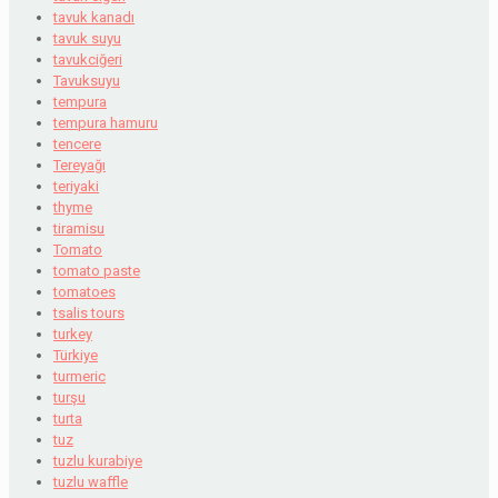
tavuk kanadı
tavuk suyu
tavukciğeri
Tavuksuyu
tempura
tempura hamuru
tencere
Tereyağı
teriyaki
thyme
tiramisu
Tomato
tomato paste
tomatoes
tsalis tours
turkey
Türkiye
turmeric
turşu
turta
tuz
tuzlu kurabiye
tuzlu waffle