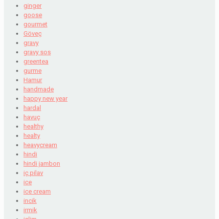
ginger
goose
gourmet
Göveç
gravy
gravy sos
greentea
gurme
Hamur
handmade
happy new year
hardal
havuç
healthy
healty
heavycream
hindi
hindi jambon
iç pilav
ice
ice cream
incik
irmik