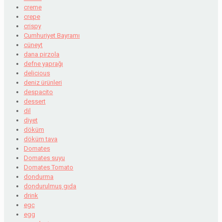
creme
crepe
crispy
Cumhuriyet Bayramı
cüneyt
dana pirzola
defne yaprağı
delicious
deniz ürünleri
despacito
dessert
dil
diyet
döküm
döküm tava
Domates
Domates suyu
Domates Tomato
dondurma
dondurulmuş gıda
drink
egc
egg