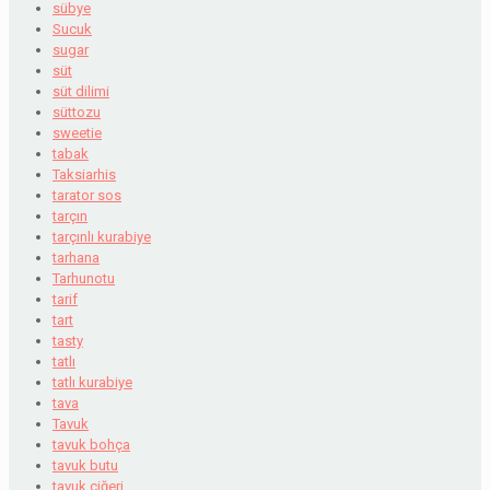
sübye
Sucuk
sugar
süt
süt dilimi
süttozu
sweetie
tabak
Taksiarhis
tarator sos
tarçın
tarçınlı kurabiye
tarhana
Tarhunotu
tarif
tart
tasty
tatlı
tatlı kurabiye
tava
Tavuk
tavuk bohça
tavuk butu
tavuk ciğeri