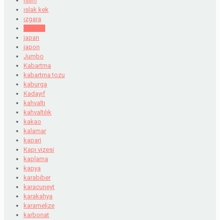
islim
ıslak kek
ızgara
jambon
japan
japon
Jumbo
Kabartma
kabartma tozu
kaburga
Kadayıf
kahvaltı
kahvaltılık
kakao
kalamar
kapari
Kapı vizesi
kaplama
kapya
karabiber
karacuneyt
karakahya
karamelize
karbonat