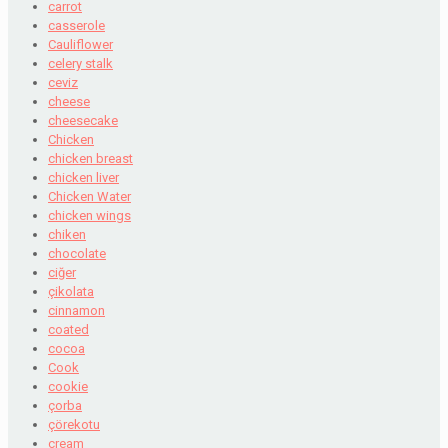
carrot
casserole
Cauliflower
celery stalk
ceviz
cheese
cheesecake
Chicken
chicken breast
chicken liver
Chicken Water
chicken wings
chiken
chocolate
ciğer
çikolata
cinnamon
coated
cocoa
Cook
cookie
çorba
çörekotu
cream