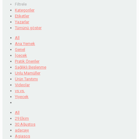
Filtrele
Kategoriler
Etiketler
Yazarlar
Tümünü göster
All
Ana Yemek
Genel
İçecek
Pratik Öneriler
Sağlıklı Beslenme
Unlu Mamüller
Ürün Tanıtımı
Videolar
vs.vs.
Yiyecek
All
29 Ekim
30 Ağustos
adaçayı
Agiasos