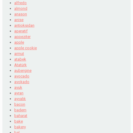
alfredo
almond
anason
anise
antioksidan
aperatif
appeziter
apple
apple cookie
armut
atabek
Atatürk
aubergine
avocado
avokado
avuk
ayran
ayvalık
bacon
badem
baharat
bake
bakery
bal