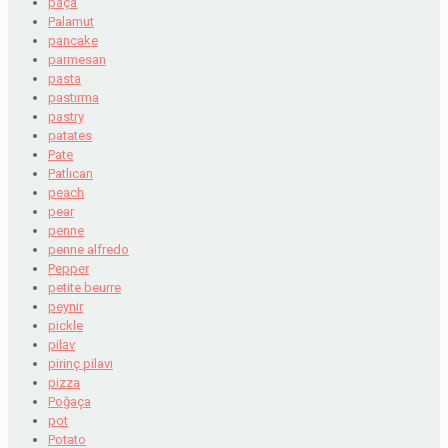
paça
Palamut
pancake
parmesan
pasta
pastırma
pastry
patates
Pate
Patlıcan
peach
pear
penne
penne alfredo
Pepper
petite beurre
peynir
pickle
pilav
pirinç pilavı
pizza
Poğaça
pot
Potato