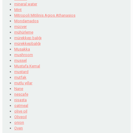
mineral water
Mint
Mitropoli Mitilinis Agios Athanasios
Mondamados
mücver
mühürleme
mürekkep balığı
mürekkepbalığı
Musakka
mushroom
mussel
Mustafa Kemal
mustard
mutfak
mutlu yıllar
Nane
nescafe
nişasta
oatmeal
olive oil
Oliveoil
onion
Oven