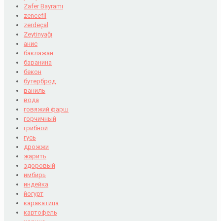
Zafer Bayramı
zencefil
zerdeçal
Zeytinyağı
анис
баклажан
баранина
бекон
бутерброд
ваниль
вода
говяжий фарш
горчичный
грибной
гусь
дрожжи
жарить
здоровый
имбирь
индейка
йогурт
каракатица
картофель