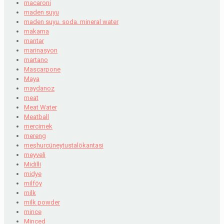
macaroni
maden suyu
maden suyu. soda. mineral water
makarna
mantar
marinasyon
martano
Mascarpone
Maya
maydanoz
meat
Meat Water
Meatball
mercimek
mereng
meşhurcüneytustalökantasi
meyveli
Midilli
midye
milföy
milk
milk powder
mince
Minced