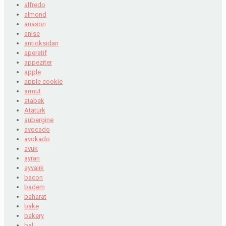
alfredo
almond
anason
anise
antioksidan
aperatif
appeziter
apple
apple cookie
armut
atabek
Atatürk
aubergine
avocado
avokado
avuk
ayran
ayvalık
bacon
badem
baharat
bake
bakery
bal