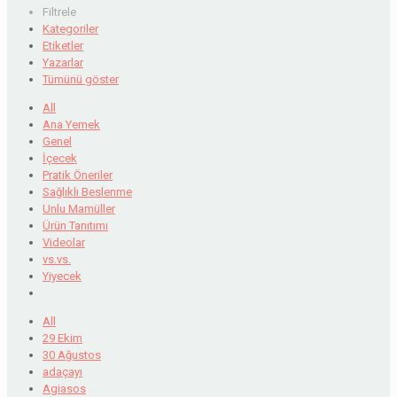
Filtrele
Kategoriler
Etiketler
Yazarlar
Tümünü göster
All
Ana Yemek
Genel
İçecek
Pratik Öneriler
Sağlıklı Beslenme
Unlu Mamüller
Ürün Tanıtımı
Videolar
vs.vs.
Yiyecek
All
29 Ekim
30 Ağustos
adaçayı
Agiasos