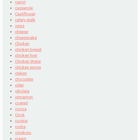
carrot
casserole
Cauliflower
celery stalk
ceviz
cheese
cheesecake
Chicken
chicken breast
chicken liver
Chicken Water
chicken wings
chiken
chocolate
ciğer
çikolata
cinnamon
coated
cocoa
Cook
cookie
çorba
çörekotu
cream