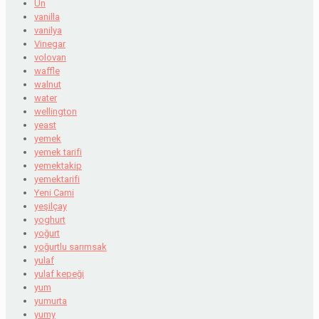
Un
vanilla
vanilya
Vinegar
volovan
waffle
walnut
water
wellington
yeast
yemek
yemek tarifi
yemektakip
yemektarifi
Yeni Cami
yeşilçay
yoghurt
yoğurt
yoğurtlu sarımsak
yulaf
yulaf kepeği
yum
yumurta
yumy