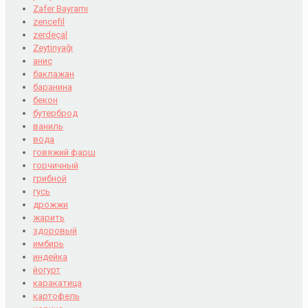
Zafer Bayramı
zencefil
zerdeçal
Zeytinyağı
анис
баклажан
баранина
бекон
бутерброд
ваниль
вода
говяжий фарш
горчичный
грибной
гусь
дрожжи
жарить
здоровый
имбирь
индейка
йогурт
каракатица
картофель