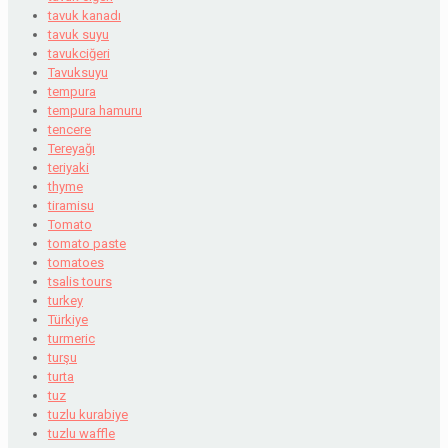
tavuk kanadı
tavuk suyu
tavukciğeri
Tavuksuyu
tempura
tempura hamuru
tencere
Tereyağı
teriyaki
thyme
tiramisu
Tomato
tomato paste
tomatoes
tsalis tours
turkey
Türkiye
turmeric
turşu
turta
tuz
tuzlu kurabiye
tuzlu waffle