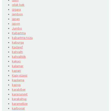
islim
ıslak kek
ızgara
jambon
japan
japon
Jumbo
Kabartma
kabartma tozu
kaburga
Kadayıf
kahvaltı
kahvaltılık
kakao
kalamar
kapari
Kapı vizesi
kaplama
kapya
karabiber
karacuneyt
karakahya
karamelize
karbonat