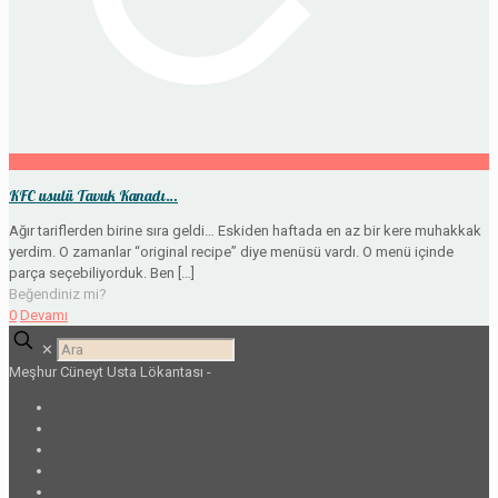
KFC usulü Tavuk Kanadı…
Ağır tariflerden birine sıra geldi… Eskiden haftada en az bir kere muhakkak
yerdim. O zamanlar “original recipe” diye menüsü vardı. O menü içinde
parça seçebiliyorduk. Ben
[…]
Beğendiniz mi?
0
Devamı
✕
Meşhur Cüneyt Usta Lökantası -