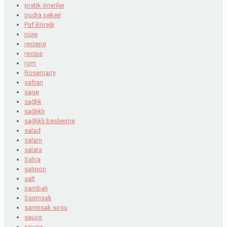
pratik öneriler
pudra şekeri
Puf Böreği
püre
reciepe
recipe
rom
Rosemarry
safran
sage
sağlık
sağlıklı
sağlıklı beslenme
salad
salam
salata
Salça
salmon
salt
şambali
Sarımsak
sarımsak sosu
sauce
sauge