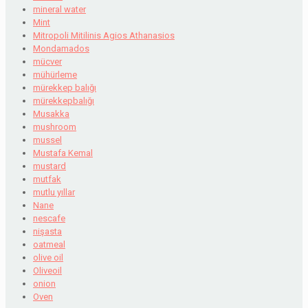
mineral water
Mint
Mitropoli Mitilinis Agios Athanasios
Mondamados
mücver
mühürleme
mürekkep balığı
mürekkepbalığı
Musakka
mushroom
mussel
Mustafa Kemal
mustard
mutfak
mutlu yıllar
Nane
nescafe
nişasta
oatmeal
olive oil
Oliveoil
onion
Oven