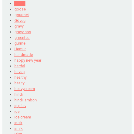
ginger
goose
gourmet
Göveç
gravy
gravy sos
greentea
gurme
Hamur
handmade
happy new year
hardal
havuç
healthy
healty
heavycream
hindi
hindi jambon
iç pilav
ice
ice cream
incik
irmik