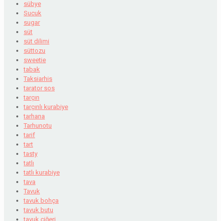
sübye
Sucuk
sugar
süt
süt dilimi
süttozu
sweetie
tabak
Taksiarhis
tarator sos
tarçın
tarçınlı kurabiye
tarhana
Tarhunotu
tarif
tart
tasty
tatlı
tatlı kurabiye
tava
Tavuk
tavuk bohça
tavuk butu
tavuk ciğeri