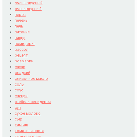
очень вкусный
оченьвкусный
перец
печень
печь
питание
пицца
помидоры
рассол
рецепт
розмарин
сахар
сладкий
сливочное масло
соль
соус
специи
стебель сельдерея
суп
сухое молоко
сыр
тимьян
томатная паста
тушеное мясо