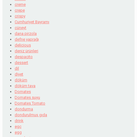
creme
crepe
crispy
Cumhuriyet Bayramı
cüneyt
dana pirzola
defne yaprağı
delicious
deniz ürünleri
despacito
dessert
dil
diyet
döküm
döküm tava
Domates
Domates suyu
Domates Tomato
dondurma
dondurulmuş gıda
drink
egc
egg