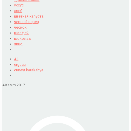
уксус
хлеб
цветная капуста
черный перец
чеснок
шалфей
шоколад
яйцо
All
ergucu
cüneyt karakahya
4 Kasım 2017