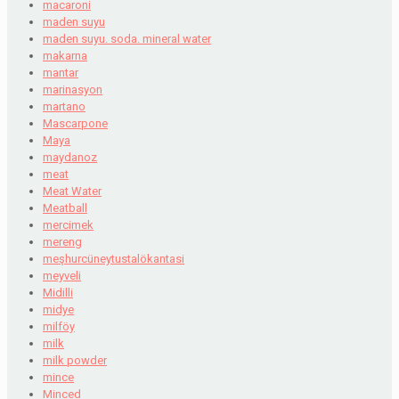
macaroni
maden suyu
maden suyu. soda. mineral water
makarna
mantar
marinasyon
martano
Mascarpone
Maya
maydanoz
meat
Meat Water
Meatball
mercimek
mereng
meşhurcüneytustalökantasi
meyveli
Midilli
midye
milföy
milk
milk powder
mince
Minced