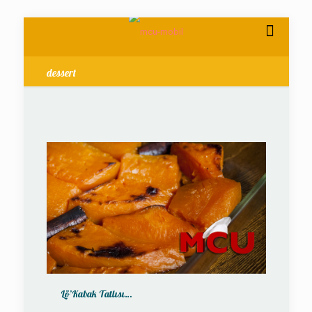
dessert
Lö’Kabak Tatlısı…