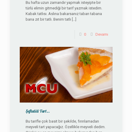
Bu hafta uzun zamandır yapmak isteyipte bir
türlü elimin gitmediği bir tarif yazmak istedim.
Kabak tatlısı. Aslına bakarsanız taban tabana
bana zıt bir tatlı. Benim tatlı
[…]
0
Devamı
Şeftalili Tart…
Bu tarifle çok basit bir şekilde, fırınlamadan
meyveli tart yapacağız. Özellikle meyveli dedim.