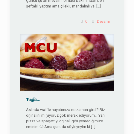
Çünkü şu an mevsimi olması bakımından ben
şeftalili yaptım ama çilekli, mandalinli vs.
[…]
0
Devamı
Waffle…
Aslında waffle hayatımıza ne zaman girdi? Biz
orjinalini mi yiyoruz çok merak ediyorum… Yani
pizza ve spagettiyi orjinali gibi yemediğimize
eminim 🙂 Ama şunuda söyleyeyim ki
[…]