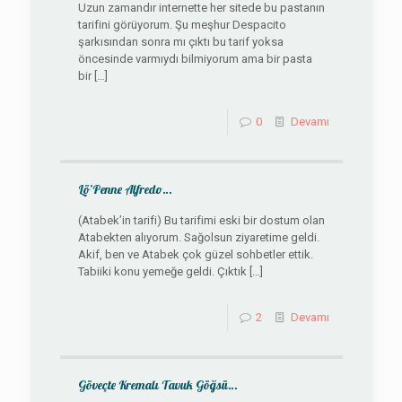
Uzun zamandır internette her sitede bu pastanın
tarifini görüyorum. Şu meşhur Despacito
şarkısından sonra mı çıktı bu tarif yoksa
öncesinde varmıydı bilmiyorum ama bir pasta
bir
[…]
0
Devamı
Lö’Penne Alfredo…
(Atabek’in tarifi) Bu tarifimi eski bir dostum olan
Atabekten alıyorum. Sağolsun ziyaretime geldi.
Akif, ben ve Atabek çok güzel sohbetler ettik.
Tabiiki konu yemeğe geldi. Çıktık
[…]
2
Devamı
Göveçte Kremalı Tavuk Göğsü…