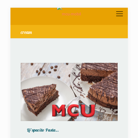
cream
Lö’spacito Pasta…