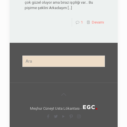
çok güzel oluyor ama biraz işçiliği var… Bu
pişirme şeklini Arkadaşım
[…]
1
Devamı
Meşhur Cüneyt Usta Lökantası -