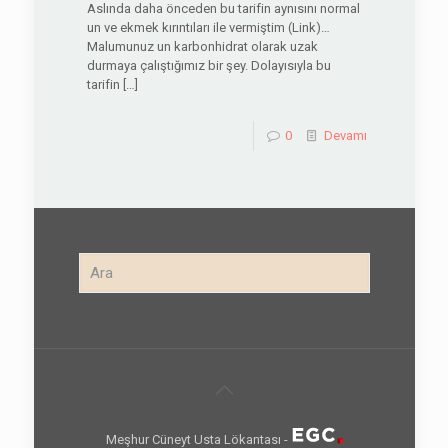
Aslında daha önceden bu tarifin aynısını normal
un ve ekmek kırıntıları ile vermiştim (Link)…
Malumunuz un karbonhidrat olarak uzak
durmaya çalıştığımız bir şey. Dolayısıyla bu
tarifin
[…]
0
Devamı
Meşhur Cüneyt Usta Lökantası -