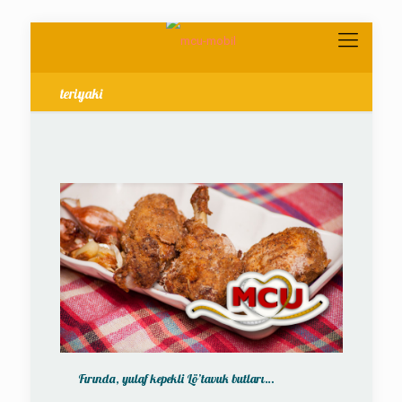
teriyaki
Fırında, yulaf kepekli Lö’tavuk butları…