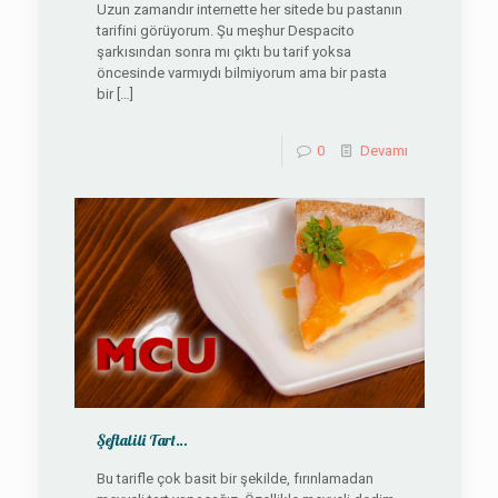
Uzun zamandır internette her sitede bu pastanın
tarifini görüyorum. Şu meşhur Despacito
şarkısından sonra mı çıktı bu tarif yoksa
öncesinde varmıydı bilmiyorum ama bir pasta
bir
[…]
0
Devamı
Şeftalili Tart…
Bu tarifle çok basit bir şekilde, fırınlamadan