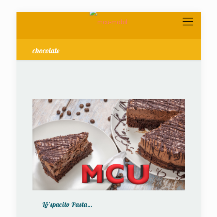
chocolate
Lö’spacito Pasta…