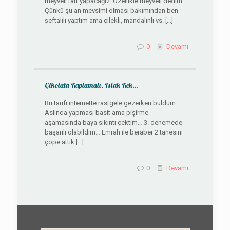
meyveli tart yapacağız. Özellikle meyveli dedim.
Çünkü şu an mevsimi olması bakımından ben
şeftalili yaptım ama çilekli, mandalinli vs.
[…]
0
Devamı
Çikolata Kaplamalı, Islak Kek…
Bu tarifi internette rastgele gezerken buldum…
Aslında yapması basit ama pişirme
aşamasında baya sıkıntı çektim… 3. denemede
başarılı olabildim… Emrah ile beraber 2 tanesini
çöpe attık
[…]
0
Devamı