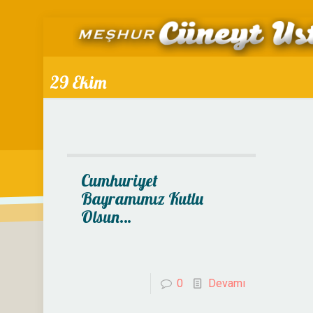
29 Ekim
Cumhuriyet
Bayramımız Kutlu
Olsun…
0
Devamı