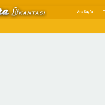
Ana Sayfa
T