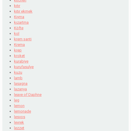
kitchen
kıtır
kıtır ekmek
Kıyma
kızartma
Köfte
kol
krem şanti
Krema
krep
kroket
kurabiye
kurufasulye
kuzu
lamb
lasagna
lazanya
leave of Daphne
leg
lemon
lemonade
lesvos
levrek
lezzet