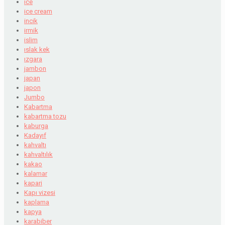
ice
ice cream
incik
irmik
islim
ıslak kek
ızgara
jambon
japan
japon
Jumbo
Kabartma
kabartma tozu
kaburga
Kadayıf
kahvaltı
kahvaltılık
kakao
kalamar
kapari
Kapı vizesi
kaplama
kapya
karabiber