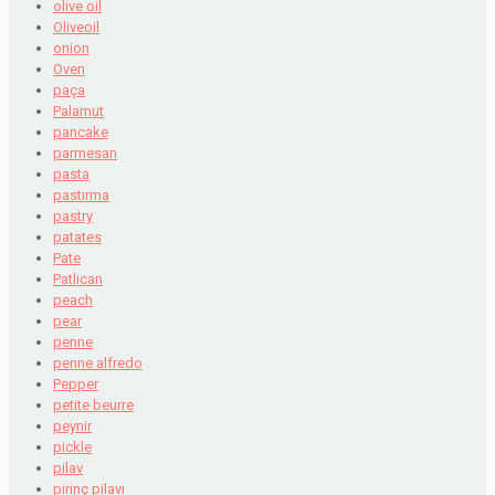
olive oil
Oliveoil
onion
Oven
paça
Palamut
pancake
parmesan
pasta
pastırma
pastry
patates
Pate
Patlıcan
peach
pear
penne
penne alfredo
Pepper
petite beurre
peynir
pickle
pilav
pirinç pilavı