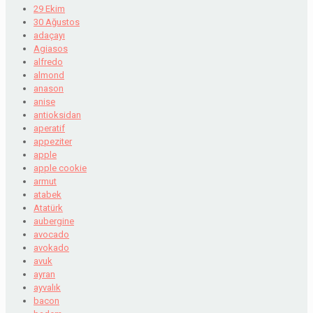
29 Ekim
30 Ağustos
adaçayı
Agiasos
alfredo
almond
anason
anise
antioksidan
aperatif
appeziter
apple
apple cookie
armut
atabek
Atatürk
aubergine
avocado
avokado
avuk
ayran
ayvalık
bacon