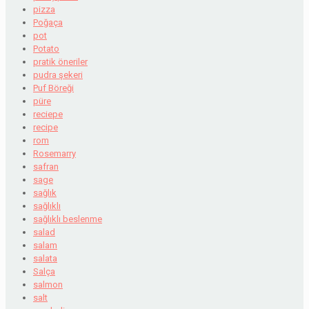
pizza
Poğaça
pot
Potato
pratik öneriler
pudra şekeri
Puf Böreği
püre
reciepe
recipe
rom
Rosemarry
safran
sage
sağlık
sağlıklı
sağlıklı beslenme
salad
salam
salata
Salça
salmon
salt