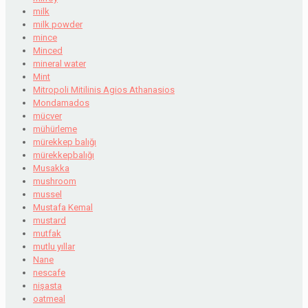
milk
milk powder
mince
Minced
mineral water
Mint
Mitropoli Mitilinis Agios Athanasios
Mondamados
mücver
mühürleme
mürekkep balığı
mürekkepbalığı
Musakka
mushroom
mussel
Mustafa Kemal
mustard
mutfak
mutlu yıllar
Nane
nescafe
nişasta
oatmeal