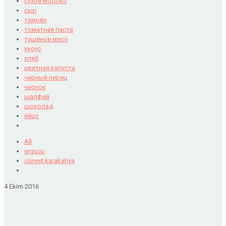
сухое молоко
сыр
тимьян
томатная паста
тушеное мясо
уксус
хлеб
цветная капуста
черный перец
чеснок
шалфей
шоколад
яйцо
All
ergucu
cüneyt karakahya
4 Ekim 2016