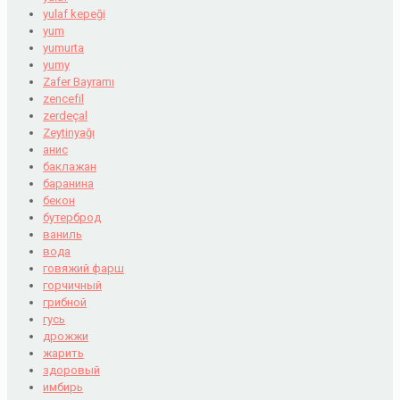
yulaf kepeği
yum
yumurta
yumy
Zafer Bayramı
zencefil
zerdeçal
Zeytinyağı
анис
баклажан
баранина
бекон
бутерброд
ваниль
вода
говяжий фарш
горчичный
грибной
гусь
дрожжи
жарить
здоровый
имбирь