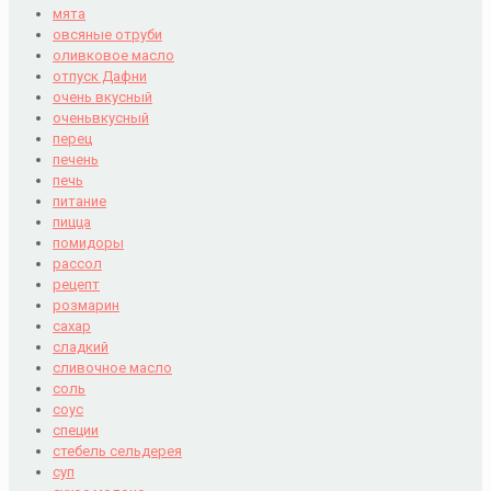
мята
овсяные отруби
оливковое масло
отпуск Дафни
очень вкусный
оченьвкусный
перец
печень
печь
питание
пицца
помидоры
рассол
рецепт
розмарин
сахар
сладкий
сливочное масло
соль
соус
специи
стебель сельдерея
суп