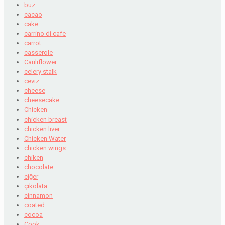
buz
cacao
cake
carrino di cafe
carrot
casserole
Cauliflower
celery stalk
ceviz
cheese
cheesecake
Chicken
chicken breast
chicken liver
Chicken Water
chicken wings
chiken
chocolate
ciğer
çikolata
cinnamon
coated
cocoa
Cook