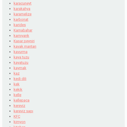
karacuneyt
karakahya
karamelize
karbonat
karides
Karnabahar
karnıyarık
Kaşar peyniri
kavak mantarı
kavurma
kaya tuzu
kayatuzu
kaymak
kaz
kedi dili
kek
kekik
kelle
kellepaça
kereviz
kereviz sapı
KFC
kimyon