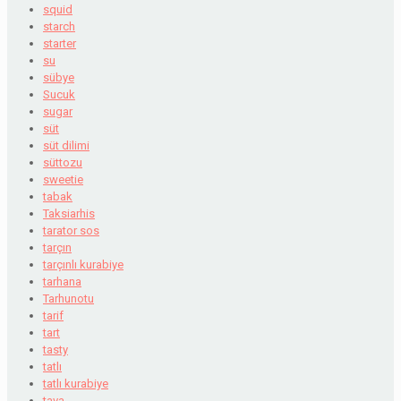
squid
starch
starter
su
sübye
Sucuk
sugar
süt
süt dilimi
süttozu
sweetie
tabak
Taksiarhis
tarator sos
tarçın
tarçınlı kurabiye
tarhana
Tarhunotu
tarif
tart
tasty
tatlı
tatlı kurabiye
tava