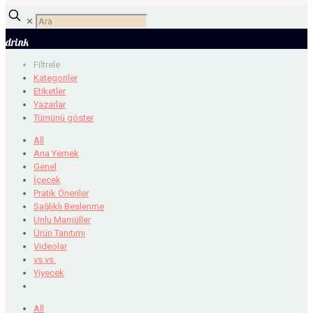
✕
drink
Filtrele
Kategoriler
Etiketler
Yazarlar
Tümünü göster
All
Ana Yemek
Genel
İçecek
Pratik Öneriler
Sağlıklı Beslenme
Unlu Mamüller
Ürün Tanıtımı
Videolar
vs.vs.
Yiyecek
All