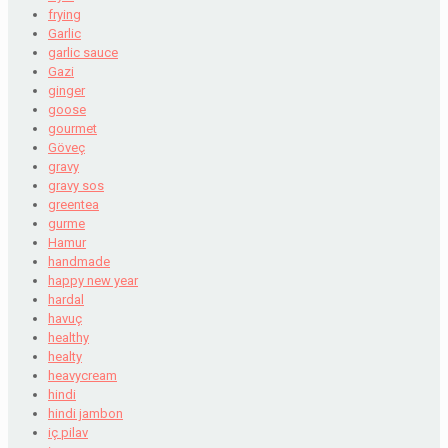
frying
Garlic
garlic sauce
Gazi
ginger
goose
gourmet
Göveç
gravy
gravy sos
greentea
gurme
Hamur
handmade
happy new year
hardal
havuç
healthy
healty
heavycream
hindi
hindi jambon
iç pilav