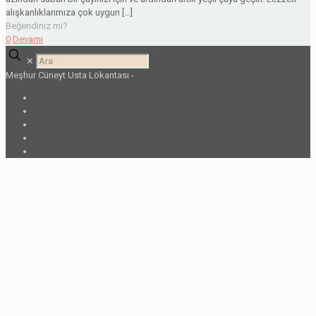
alışkanlıklarımıza çok uygun
[…]
Beğendiniz mi?
0
Devamı
✕
Meşhur Cüneyt Usta Lökantası -