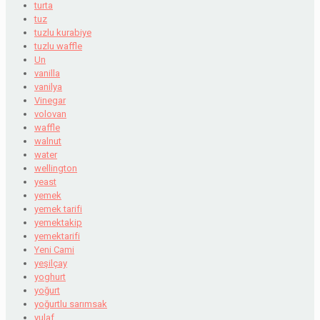
turta
tuz
tuzlu kurabiye
tuzlu waffle
Un
vanilla
vanilya
Vinegar
volovan
waffle
walnut
water
wellington
yeast
yemek
yemek tarifi
yemektakip
yemektarifi
Yeni Cami
yeşilçay
yoghurt
yoğurt
yoğurtlu sarımsak
yulaf