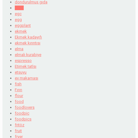
dondurulmuş gıda
drink
egc
egg
eggplant
ekmek
Ekmek kadayıfı
ekmek kırıntısı
elma
elmalı kurabiye
espresso
Etimek tatlsı
etsuyu
ev makarnası
fish
Fırın
flour
food
foodlovers
foodpic
foodpics
fritöz
fruit
fryer