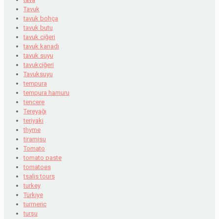
Tavuk
tavuk bohça
tavuk butu
tavuk ciğeri
tavuk kanadı
tavuk suyu
tavukciğeri
Tavuksuyu
tempura
tempura hamuru
tencere
Tereyağı
teriyaki
thyme
tiramisu
Tomato
tomato paste
tomatoes
tsalis tours
turkey
Türkiye
turmeric
turşu