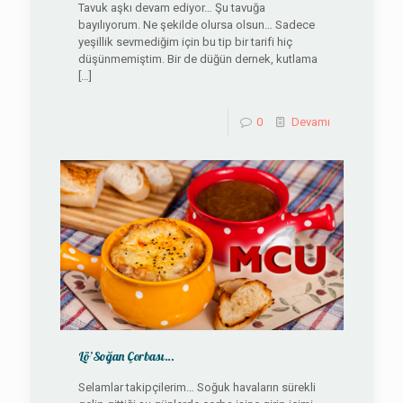
Tavuk aşkı devam ediyor… Şu tavuğa
bayılıyorum. Ne şekilde olursa olsun… Sadece
yeşillik sevmediğim için bu tip bir tarifi hiç
düşünmemiştim. Bir de düğün dernek, kutlama
[…]
0
Devamı
Lö’Soğan Çorbası…
Selamlar takipçilerim… Soğuk havaların sürekli