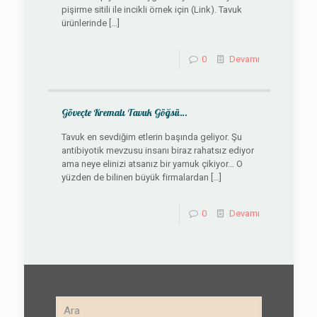
pişirme sitili ile incikli örnek için (Link). Tavuk
ürünlerinde
[…]
0
Devamı
Göveçte Kremalı Tavuk Göğsü…
Tavuk en sevdiğim etlerin başında geliyor. Şu
antibiyotik mevzusu insanı biraz rahatsız ediyor
ama neye elinizi atsanız bir yamuk çikiyor… O
yüzden de bilinen büyük firmalardan
[…]
0
Devamı