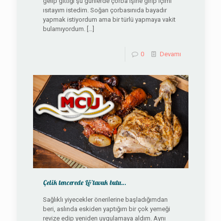
gelip gittiği şu günlerde çorba işine girip içimi
ısıtayım istedim. Soğan çorbasınıda bayadır
yapmak istiyordum ama bir türlü yapmaya vakit
bulamıyordum.
[…]
0
Devamı
Çelik tencerede Lö’tavuk butu…
Sağlıklı yiyecekler önerilerine başladığımdan
beri, aslında eskiden yaptığım bir çok yemeği
revize edip yeniden uygulamaya aldım. Aynı